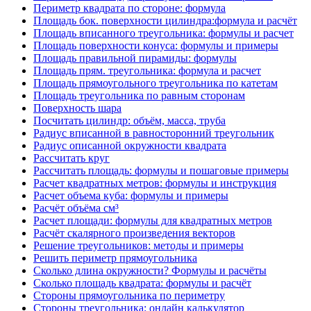
Периметр квадрата по стороне: формула
Площадь бок. поверхности цилиндра:формула и расчёт
Площадь вписанного треугольника: формулы и расчет
Площадь поверхности конуса: формулы и примеры
Площадь правильной пирамиды: формулы
Площадь прям. треугольника: формула и расчет
Площадь прямоугольного треугольника по катетам
Площадь треугольника по равным сторонам
Поверхность шара
Посчитать цилиндр: объём, масса, труба
Радиус вписанной в равносторонний треугольник
Радиус описанной окружности квадрата
Рассчитать круг
Рассчитать площадь: формулы и пошаговые примеры
Расчет квадратных метров: формулы и инструкция
Расчет объема куба: формулы и примеры
Расчёт объёма см³
Расчет площади: формулы для квадратных метров
Расчёт скалярного произведения векторов
Решение треугольников: методы и примеры
Решить периметр прямоугольника
Сколько длина окружности? Формулы и расчёты
Сколько площадь квадрата: формулы и расчёт
Стороны прямоугольника по периметру
Стороны треугольника: онлайн калькулятор