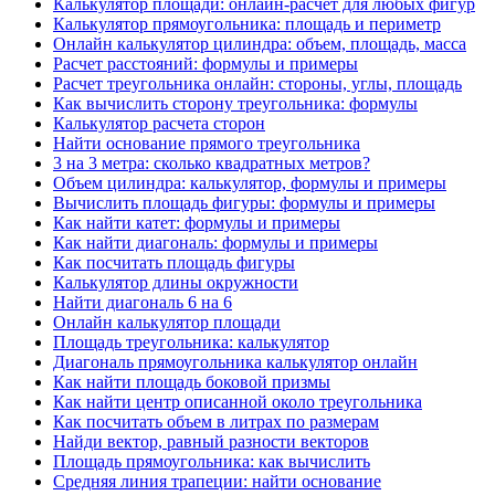
Калькулятор площади: онлайн-расчёт для любых фигур
Калькулятор прямоугольника: площадь и периметр
Онлайн калькулятор цилиндра: объем, площадь, масса
Расчет расстояний: формулы и примеры
Расчет треугольника онлайн: стороны, углы, площадь
Как вычислить сторону треугольника: формулы
Калькулятор расчета сторон
Найти основание прямого треугольника
3 на 3 метра: сколько квадратных метров?
Объем цилиндра: калькулятор, формулы и примеры
Вычислить площадь фигуры: формулы и примеры
Как найти катет: формулы и примеры
Как найти диагональ: формулы и примеры
Как посчитать площадь фигуры
Калькулятор длины окружности
Найти диагональ 6 на 6
Онлайн калькулятор площади
Площадь треугольника: калькулятор
Диагональ прямоугольника калькулятор онлайн
Как найти площадь боковой призмы
Как найти центр описанной около треугольника
Как посчитать объем в литрах по размерам
Найди вектор, равный разности векторов
Площадь прямоугольника: как вычислить
Средняя линия трапеции: найти основание