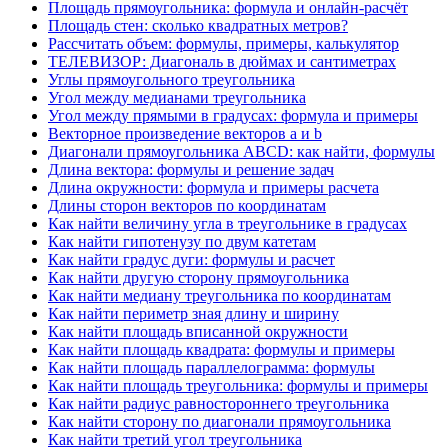
Площадь прямоугольника: формула и онлайн-расчёт
Площадь стен: сколько квадратных метров?
Рассчитать объем: формулы, примеры, калькулятор
ТЕЛЕВИЗОР: Диагональ в дюймах и сантиметрах
Углы прямоугольного треугольника
Угол между медианами треугольника
Угол между прямыми в градусах: формула и примеры
Векторное произведение векторов a и b
Диагонали прямоугольника ABCD: как найти, формулы
Длина вектора: формулы и решение задач
Длина окружности: формула и примеры расчета
Длины сторон векторов по координатам
Как найти величину угла в треугольнике в градусах
Как найти гипотенузу по двум катетам
Как найти градус дуги: формулы и расчет
Как найти другую сторону прямоугольника
Как найти медиану треугольника по координатам
Как найти периметр зная длину и ширину
Как найти площадь вписанной окружности
Как найти площадь квадрата: формулы и примеры
Как найти площадь параллелограмма: формулы
Как найти площадь треугольника: формулы и примеры
Как найти радиус равностороннего треугольника
Как найти сторону по диагонали прямоугольника
Как найти третий угол треугольника