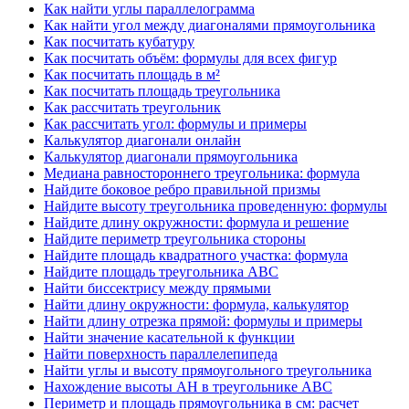
Как найти углы параллелограмма
Как найти угол между диагоналями прямоугольника
Как посчитать кубатуру
Как посчитать объём: формулы для всех фигур
Как посчитать площадь в м²
Как посчитать площадь треугольника
Как рассчитать треугольник
Как рассчитать угол: формулы и примеры
Калькулятор диагонали онлайн
Калькулятор диагонали прямоугольника
Медиана равностороннего треугольника: формула
Найдите боковое ребро правильной призмы
Найдите высоту треугольника проведенную: формулы
Найдите длину окружности: формула и решение
Найдите периметр треугольника стороны
Найдите площадь квадратного участка: формула
Найдите площадь треугольника ABC
Найти биссектрису между прямыми
Найти длину окружности: формула, калькулятор
Найти длину отрезка прямой: формулы и примеры
Найти значение касательной к функции
Найти поверхность параллелепипеда
Найти углы и высоту прямоугольного треугольника
Нахождение высоты AH в треугольнике ABC
Периметр и площадь прямоугольника в см: расчет