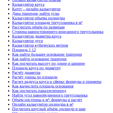
Калькулятор круга
Катет – онлайн калькулятор
Дана трапеция, найти углы
Калькулятор объема цилиндра
Калькулятор площади треугольника в м²
Рассчитать объём по размерам
Сторона равностороннего вписанного треугольника
Калькулятор диаметра круга
Калькулятор дуги
Калькулятор кубических метров
Площадь 1 12
Как найти большее основание трапеции
Как найти основание трапеции
Как посчитать высоту по длине и ширине
Площадь круга по диаметру
Расчёт диаметра
Расчёт длины по площади
Расчет радиуса круга и сферы: формулы и примеры
Как вычислить площадь основания
Как посчитать параллелепипед
Найти угол равнобедренного треугольника
Объём цистерны в м³: формулы и расчёт
Онлайн калькулятор цилиндра в м³
Посчитать круглый объём: цилиндр и шар