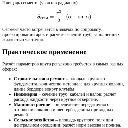
Площадь сегмента (угол α в радианах):
2
S_{сегм} = \frac{r^2}{2} 
r
=
⋅
(
−
s
i
n
)
S
α
α
сегм
2
Сегмент часто встречается в задачах по сопромату,
проектировании арок и расчёте сечений труб, заполненных
жидкостью частично.
Практическое применение
Расчёт параметров круга регулярно требуется в самых разных
сферах:
Строительство и ремонт
– площадь круглого
фундамента, количество материала для круглых колонн,
длина бордюра вокруг клумбы.
Инженерия
– сечение труб, кабелей и валов; расчёт
расхода жидкости через круглое отверстие.
Машиностроение
– определение передаточного
отношения шкивов и шестерён, длины приводных
ремней.
Сельское хозяйство
– площадь круглого поля при
центральном орошении, расчёт норм высева и полива.