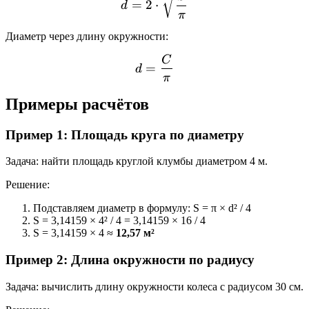
=
2
⋅
d
π
Диаметр через длину окружности:
C
d = \frac{C}{\pi}
=
d
π
Примеры расчётов
Пример 1: Площадь круга по диаметру
Задача: найти площадь круглой клумбы диаметром 4 м.
Решение:
Подставляем диаметр в формулу: S = π × d² / 4
S = 3,14159 × 4² / 4 = 3,14159 × 16 / 4
S = 3,14159 × 4 ≈
12,57 м²
Пример 2: Длина окружности по радиусу
Задача: вычислить длину окружности колеса с радиусом 30 см.