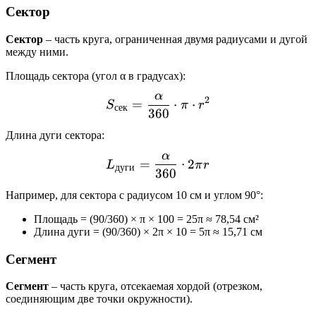
Сектор
Сектор
– часть круга, ограниченная двумя радиусами и дугой
между ними.
Площадь сектора (угол α в градусах):
α
S_{сек} = \frac{\alpha}{3
2
=
⋅
⋅
S
π
r
сек
360
Длина дуги сектора:
α
L_{дуги} = \frac{\alpha}
=
⋅
2
L
π
r
дуги
360
Например, для сектора с радиусом 10 см и углом 90°:
Площадь = (90/360) × π × 100 = 25π ≈ 78,54 см²
Длина дуги = (90/360) × 2π × 10 = 5π ≈ 15,71 см
Сегмент
Сегмент
– часть круга, отсекаемая хордой (отрезком,
соединяющим две точки окружности).