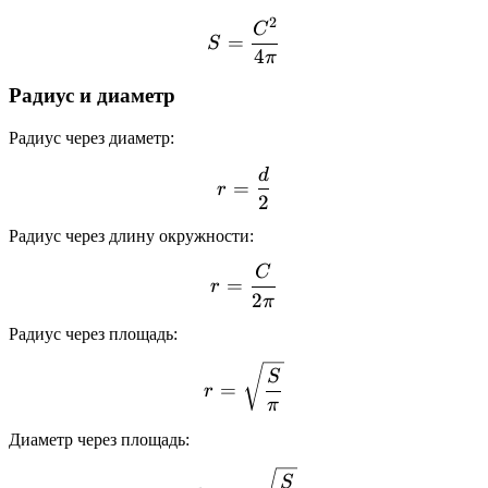
2
S = \frac{C^2}{4\pi}
C
=
S
4
π
Радиус и диаметр
Радиус через диаметр:
d
r = \frac{d}{2}
=
r
2
Радиус через длину окружности:
C
r = \frac{C}{2\pi}
=
r
2
π
Радиус через площадь:
r = \sqrt{\frac{S}{\pi}}
S
=
r
π
Диаметр через площадь:
d = 2 \cdot \sqrt{\frac{S
S