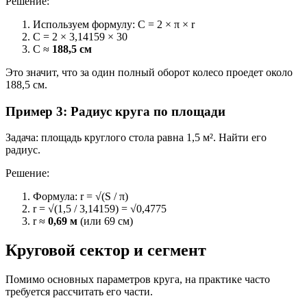
Решение:
Используем формулу: C = 2 × π × r
C = 2 × 3,14159 × 30
C ≈
188,5 см
Это значит, что за один полный оборот колесо проедет около
188,5 см.
Пример 3: Радиус круга по площади
Задача: площадь круглого стола равна 1,5 м². Найти его
радиус.
Решение:
Формула: r = √(S / π)
r = √(1,5 / 3,14159) = √0,4775
r ≈
0,69 м
(или 69 см)
Круговой сектор и сегмент
Помимо основных параметров круга, на практике часто
требуется рассчитать его части.