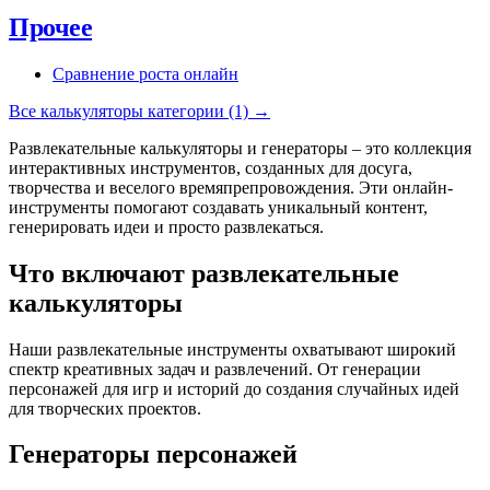
Прочее
Сравнение роста онлайн
Все калькуляторы категории (1) →
Развлекательные калькуляторы и генераторы – это коллекция
интерактивных инструментов, созданных для досуга,
творчества и веселого времяпрепровождения. Эти онлайн-
инструменты помогают создавать уникальный контент,
генерировать идеи и просто развлекаться.
Что включают развлекательные
калькуляторы
Наши развлекательные инструменты охватывают широкий
спектр креативных задач и развлечений. От генерации
персонажей для игр и историй до создания случайных идей
для творческих проектов.
Генераторы персонажей