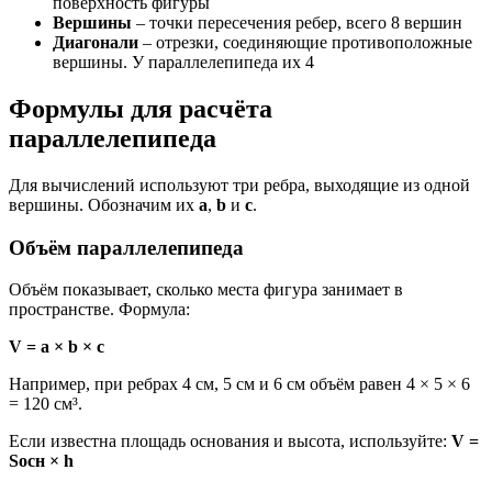
поверхность фигуры
Вершины
– точки пересечения ребер, всего 8 вершин
Диагонали
– отрезки, соединяющие противоположные
вершины. У параллелепипеда их 4
Формулы для расчёта
параллелепипеда
Для вычислений используют три ребра, выходящие из одной
вершины. Обозначим их
a
,
b
и
c
.
Объём параллелепипеда
Объём показывает, сколько места фигура занимает в
пространстве. Формула:
V = a × b × c
Например, при ребрах 4 см, 5 см и 6 см объём равен 4 × 5 × 6
= 120 см³.
Если известна площадь основания и высота, используйте:
V =
Sосн × h