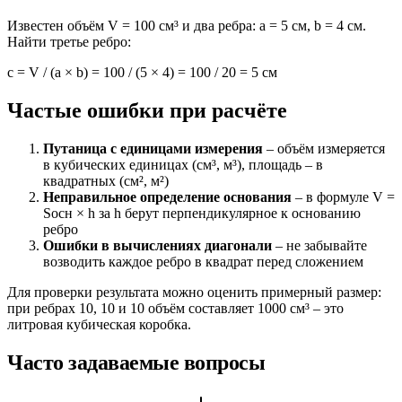
Известен объём V = 100 см³ и два ребра: a = 5 см, b = 4 см.
Найти третье ребро:
c = V / (a × b) = 100 / (5 × 4) = 100 / 20 = 5 см
Частые ошибки при расчёте
Путаница с единицами измерения
– объём измеряется
в кубических единицах (см³, м³), площадь – в
квадратных (см², м²)
Неправильное определение основания
– в формуле V =
Sосн × h за h берут перпендикулярное к основанию
ребро
Ошибки в вычислениях диагонали
– не забывайте
возводить каждое ребро в квадрат перед сложением
Для проверки результата можно оценить примерный размер:
при ребрах 10, 10 и 10 объём составляет 1000 см³ – это
литровая кубическая коробка.
Часто задаваемые вопросы