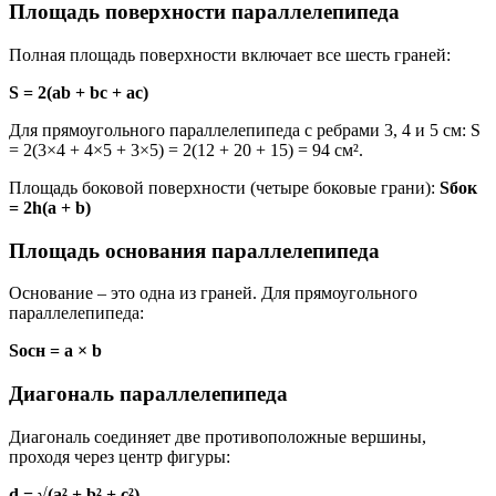
Площадь поверхности параллелепипеда
Полная площадь поверхности включает все шесть граней:
S = 2(ab + bc + ac)
Для прямоугольного параллелепипеда с ребрами 3, 4 и 5 см: S
= 2(3×4 + 4×5 + 3×5) = 2(12 + 20 + 15) = 94 см².
Площадь боковой поверхности (четыре боковые грани):
Sбок
= 2h(a + b)
Площадь основания параллелепипеда
Основание – это одна из граней. Для прямоугольного
параллелепипеда:
Sосн = a × b
Диагональ параллелепипеда
Диагональ соединяет две противоположные вершины,
проходя через центр фигуры:
d = √(a² + b² + c²)