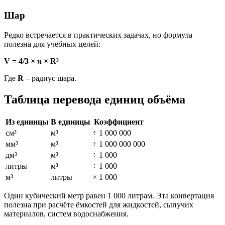
Шар
Редко встречается в практических задачах, но формула
полезна для учебных целей:
V = 4/3 × π × R³
Где
R
– радиус шара.
Таблица перевода единиц объёма
Из единицы
В единицы
Коэффициент
см³
м³
÷ 1 000 000
мм³
м³
÷ 1 000 000 000
дм³
м³
÷ 1 000
литры
м³
÷ 1 000
м³
литры
× 1 000
Один кубический метр равен 1 000 литрам. Эта конвертация
полезна при расчёте ёмкостей для жидкостей, сыпучих
материалов, систем водоснабжения.