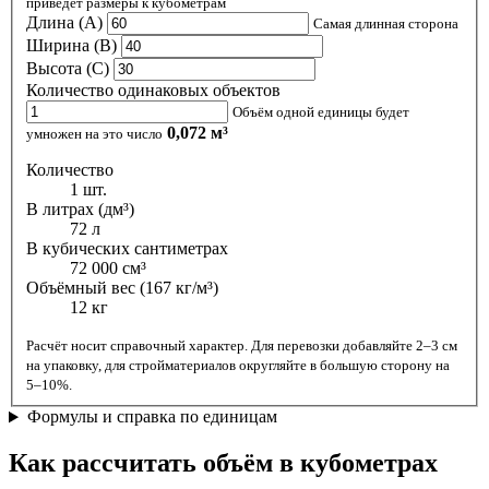
приведёт размеры к кубометрам
Длина (A)
Самая длинная сторона
Ширина (B)
Высота (C)
Количество одинаковых объектов
Объём одной единицы будет
0,072 м³
умножен на это число
Количество
1 шт.
В литрах (дм³)
72 л
В кубических сантиметрах
72 000 см³
Объёмный вес (167 кг/м³)
12 кг
Расчёт носит справочный характер. Для перевозки добавляйте 2–3 см
на упаковку, для стройматериалов округляйте в большую сторону на
5–10%.
Формулы и справка по единицам
Как рассчитать объём в кубометрах