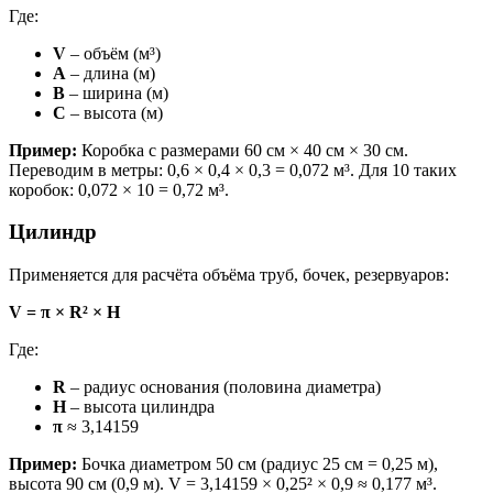
Где:
V
– объём (м³)
A
– длина (м)
B
– ширина (м)
C
– высота (м)
Пример:
Коробка с размерами 60 см × 40 см × 30 см.
Переводим в метры: 0,6 × 0,4 × 0,3 = 0,072 м³. Для 10 таких
коробок: 0,072 × 10 = 0,72 м³.
Цилиндр
Применяется для расчёта объёма труб, бочек, резервуаров:
V = π × R² × H
Где:
R
– радиус основания (половина диаметра)
H
– высота цилиндра
π
≈ 3,14159
Пример:
Бочка диаметром 50 см (радиус 25 см = 0,25 м),
высота 90 см (0,9 м). V = 3,14159 × 0,25² × 0,9 ≈ 0,177 м³.