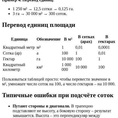
1 250 м² → 12,5 сотки → 0,125 га.
3 га → 30 000 м² → 300 соток.
Перевод единиц площади
В сотках
В
Единица
Обозначение
В м²
(арах)
гектарах
Квадратный метр
м²
1
0,01
0,0001
Сотка (ар)
а
100
1
0,01
Гектар
га
10 000
100
1
Квадратный
1 000
км²
10 000
100
километр
000
Пользоваться таблицей просто: чтобы перевести значение в
м², умножьте число соток на 100, а число гектаров – на 10 000.
Типичные ошибки при подсчёте соток
Путают стороны и диагонали.
В трапецию
подставляют не высоту, а боковую сторону – результат
завышается. Высота – это перпендикуляр между