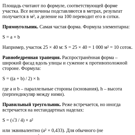
Площадь считают по формуле, соответствующей форме
участка. Все величины подставляются в метрах, результат
получается в м², а деление на 100 переводит его в сотки.
Прямоугольник.
Самая частая форма. Формула элементарна:
S = a × b
Например, участок 25 × 40 м: S = 25 × 40 = 1 000 м² = 10 соток.
Равнобедренная трапеция.
Распространённая форма –
широкий фасад вдоль улицы и сужение к противоположной
стороне. Формула:
S = ((a + b) / 2) × h
где a и b – параллельные стороны (основания), h – высота
(перпендикуляр между ними).
Правильный треугольник.
Реже встречается, но иногда
встречается на нестандартных наделах:
S = (√3 / 4) × a²
или эквивалентно (a² × 0,433). Для обычного (не