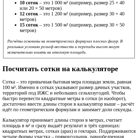
10 соток
– это 1 000 м² (например, размер 25 × 40
или 20 × 50 метров)
12 соток
– это 1 200 м² (например, размер 30 × 40
метров)
15 соток
– это 1 500 м² (например, размер 30 × 50
метров)
Расчёты основаны на геометрических формулах плоских фигур. В
реальных условиях рельеф местности и перепады высот могут
незначительно влиять на итоговую площадь.
Посчитать сотки на калькуляторе
Сотка – это привычная бытовая мера площади земли, равная
100 м². Именно в сотках указывают размер дачных участков,
территорий под ИЖС и небольших сельхозугодий. Чтобы
быстро перевести квадратные метры в сотки (и наоборот),
достаточно ввести длины сторон в калькулятор выше – расчёт
идёт по геометрическим формулам и занимает доли секунды.
Калькулятор принимает длины сторон в метрах, считает
площадь в м² и сразу выдаёт результат в трёх единицах:
квадратных метрах, сотках (арах) и гектарах. Поддерживаются
четыре формы участка – прямоугольник, равнобедренная