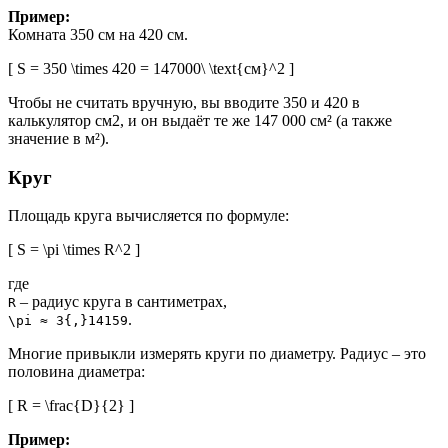
Пример:
Комната 350 см на 420 см.
[ S = 350 \times 420 = 147000\ \text{см}^2 ]
Чтобы не считать вручную, вы вводите 350 и 420 в
калькулятор см2, и он выдаёт те же 147 000 см² (а также
значение в м²).
Круг
Площадь круга вычисляется по формуле:
[ S = \pi \times R^2 ]
где
– радиус круга в сантиметрах,
R
.
\pi ≈ 3{,}14159
Многие привыкли измерять круги по диаметру. Радиус – это
половина диаметра:
[ R = \frac{D}{2} ]
Пример: