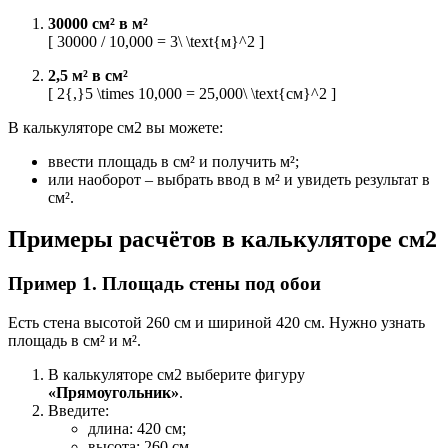
30000 см² в м²
[ 30000 / 10,000 = 3\ \text{м}^2 ]
2,5 м² в см²
[ 2{,}5 \times 10,000 = 25,000\ \text{см}^2 ]
В калькуляторе см2 вы можете:
ввести площадь в см² и получить м²;
или наоборот – выбрать ввод в м² и увидеть результат в
см².
Примеры расчётов в калькуляторе см2
Пример 1. Площадь стены под обои
Есть стена высотой 260 см и шириной 420 см. Нужно узнать
площадь в см² и м².
В калькуляторе см2 выберите фигуру
«Прямоугольник»
.
Введите:
длина: 420 см;
высота: 260 см.