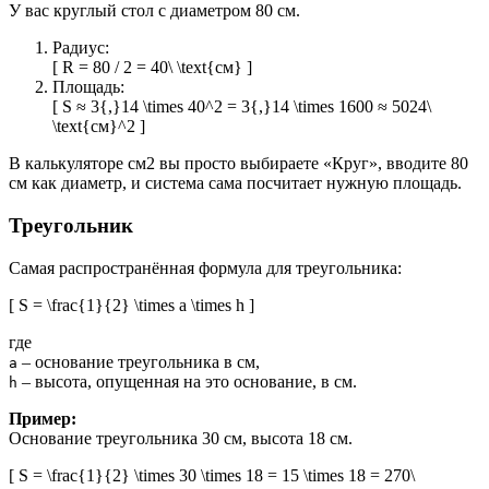
У вас круглый стол с диаметром 80 см.
Радиус:
[ R = 80 / 2 = 40\ \text{см} ]
Площадь:
[ S ≈ 3{,}14 \times 40^2 = 3{,}14 \times 1600 ≈ 5024\
\text{см}^2 ]
В калькуляторе см2 вы просто выбираете «Круг», вводите 80
см как диаметр, и система сама посчитает нужную площадь.
Треугольник
Самая распространённая формула для треугольника:
[ S = \frac{1}{2} \times a \times h ]
где
– основание треугольника в см,
a
– высота, опущенная на это основание, в см.
h
Пример:
Основание треугольника 30 см, высота 18 см.
[ S = \frac{1}{2} \times 30 \times 18 = 15 \times 18 = 270\