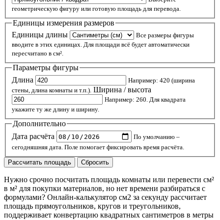
геометрическую фигуру или готовую площадь для перевода.
Единицы измерения размеров
Единицы длины
Все размеры фигуры
вводите в этих единицах. Для площади всё будет автоматически
пересчитано в см².
Параметры фигуры
Длина
Например: 420 (ширина
Ширина / высота
стены, длина комнаты и т.п.).
Например: 260. Для квадрата
укажите ту же длину и ширину.
Дополнительно
Дата расчёта
По умолчанию –
сегодняшняя дата. Поле помогает фиксировать время расчёта.
Рассчитать площадь
Сбросить
Нужно срочно посчитать площадь комнаты или перевести см²
в м² для покупки материалов, но нет времени разбираться с
формулами? Онлайн-калькулятор см2 за секунду рассчитает
площадь прямоугольников, кругов и треугольников,
поддерживает конвертацию квадратных сантиметров в метры