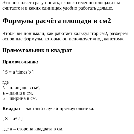
Это позволяет сразу понять, сколько именно площади вы
считаете и в каких единицах удобно работать дальше.
Формулы расчёта площади в см2
Чтобы вы понимали, как работает калькулятор см2, разберём
основные формулы, которые он использует «под капотом».
Прямоугольник и квадрат
Прямоугольник:
[ S = a \times b ]
где
– площадь в см²,
S
– длина в см,
a
– ширина в см.
b
Квадрат
– частный случай прямоугольника:
[ S = a^2 ]
где
– сторона квадрата в см.
a