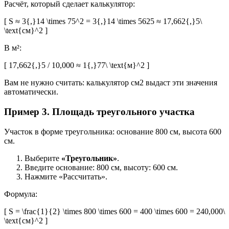
Расчёт, который сделает калькулятор:
[ S ≈ 3{,}14 \times 75^2 = 3{,}14 \times 5625 ≈ 17,662{,}5\
\text{см}^2 ]
В м²:
[ 17,662{,}5 / 10,000 ≈ 1{,}77\ \text{м}^2 ]
Вам не нужно считать: калькулятор см2 выдаст эти значения
автоматически.
Пример 3. Площадь треугольного участка
Участок в форме треугольника: основание 800 см, высота 600
см.
Выберите
«Треугольник»
.
Введите основание: 800 см, высоту: 600 см.
Нажмите «Рассчитать».
Формула:
[ S = \frac{1}{2} \times 800 \times 600 = 400 \times 600 = 240,000\
\text{см}^2 ]