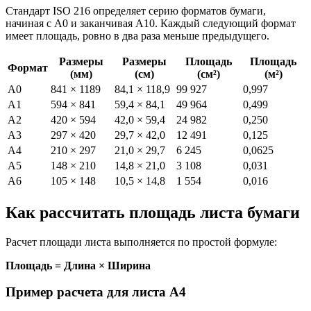
Стандарт ISO 216 определяет серию форматов бумаги,
начиная с A0 и заканчивая A10. Каждый следующий формат
имеет площадь, ровно в два раза меньше предыдущего.
Размеры
Размеры
Площадь
Площадь
Формат
(мм)
(см)
(см²)
(м²)
A0
841 × 1189
84,1 × 118,9
99 927
0,997
A1
594 × 841
59,4 × 84,1
49 964
0,499
A2
420 × 594
42,0 × 59,4
24 982
0,250
A3
297 × 420
29,7 × 42,0
12 491
0,125
A4
210 × 297
21,0 × 29,7
6 245
0,0625
A5
148 × 210
14,8 × 21,0
3 108
0,031
A6
105 × 148
10,5 × 14,8
1 554
0,016
Как рассчитать площадь листа бумаги
Расчет площади листа выполняется по простой формуле:
Площадь = Длина × Ширина
Пример расчета для листа A4