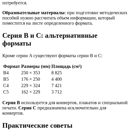
потребуется.
Образовательные материалы
: при подготовке методических
пособий нужно рассчитать объем информации, который
поместится на листе определенного формата.
Серия B и C: альтернативные
форматы
Кроме серии A существуют форматы серии B и C:
Формат
Размеры (мм)
Площадь (см²)
B4
250 × 353
8 825
B5
176 × 250
4 400
C4
229 × 324
7 421
C5
162 × 229
3 712
Серия B
используется для конвертов, плакатов и специальной
печати.
Серия C
предназначена исключительно для
конвертов.
Практические советы