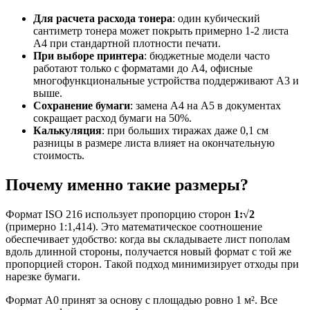
Для расчета расхода тонера
: один кубический
сантиметр тонера может покрыть примерно 1-2 листа
A4 при стандартной плотности печати.
При выборе принтера
: бюджетные модели часто
работают только с форматами до A4, офисные
многофункциональные устройства поддерживают A3 и
выше.
Сохранение бумаги
: замена A4 на A5 в документах
сокращает расход бумаги на 50%.
Калькуляция
: при больших тиражах даже 0,1 см
разницы в размере листа влияет на окончательную
стоимость.
Почему именно такие размеры?
Формат ISO 216 использует пропорцию сторон
1:√2
(примерно 1:1,414). Это математическое соотношение
обеспечивает удобство: когда вы складываете лист пополам
вдоль длинной стороны, получается новый формат с той же
пропорцией сторон. Такой подход минимизирует отходы при
нарезке бумаги.
Формат A0 принят за основу с площадью ровно 1 м². Все