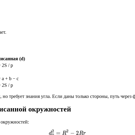
ет.
исанная (d)
 2S / p
 a + b − c
 2S / p
я, но требует знания угла. Если даны только стороны, путь через
писанной окружностей
 окружностей:
2
2
=
d_0^2 = R^2 - 2Rr
−
2
d
R
R
r
0