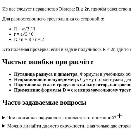
Из неё следует неравенство Эйлера:
R ≥ 2r
, причём равенство 
Для равностороннего треугольника со стороной
a
:
R = a√3 / 3
r = a√3 / 6
D / d = R / r = 2
Это полезная проверка: если в задаче получилось R < 2r, где-т
Частые ошибки при расчёте
Путаница радиуса и диаметра.
Формулы в учебниках о
Неправильный полупериметр.
Сумму сторон нужно делит
Подстановка угла в градусах в калькулятор, настроен
Применение формулы D = c к непрямоугольному треуг
Часто задаваемые вопросы
Чем описанная окружность отличается от вписанной?
Можно ли найти диаметр окружности, зная только две сторо