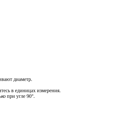
шивают диаметр.
итесь в единицах измерения.
ько
при угле 90°.