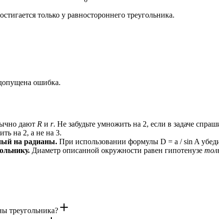
достигается только у равностороннего треугольника.
о допущена ошибка.
бычно дают
R
и
r
. Не забудьте умножить на 2, если в задаче спра
ь на 2, а не на 3.
ный на радианы.
При использовании формулы D = a / sin A убед
ольнику.
Диаметр описанной окружности равен гипотенузе
тол
ны треугольника?