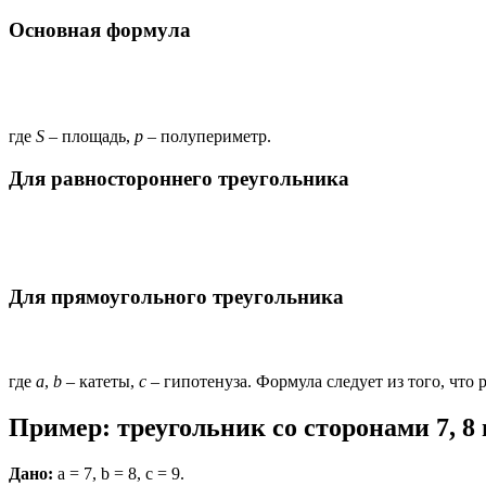
Основная формула
где
S
– площадь,
p
– полупериметр.
Для равностороннего треугольника
Для прямоугольного треугольника
где
a
,
b
– катеты,
c
– гипотенуза. Формула следует из того, что p = 
Пример: треугольник со сторонами 7, 8 
Дано:
a = 7, b = 8, c = 9.