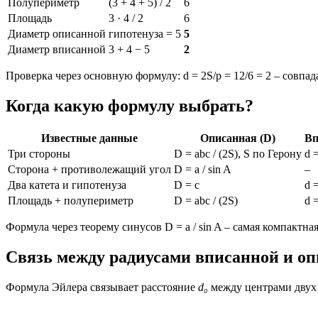
Полупериметр
(3 + 4 + 5) / 2
6
Площадь
3 · 4 / 2
6
Диаметр описанной
гипотенуза = 5
5
Диаметр вписанной
3 + 4 − 5
2
Проверка через основную формулу: d = 2S/p = 12/6 = 2 – совпада
Когда какую формулу выбрать?
Известные данные
Описанная (D)
Вп
Три стороны
D = abc / (2S), S по Герону
d =
Сторона + противолежащий угол
D = a / sin A
–
Два катета и гипотенуза
D = c
d =
Площадь + полупериметр
D = abc / (2S)
d =
Формула через теорему синусов D = a / sin A – самая компактна
Связь между радиусами вписанной и о
Формула Эйлера связывает расстояние
d₀
между центрами двух