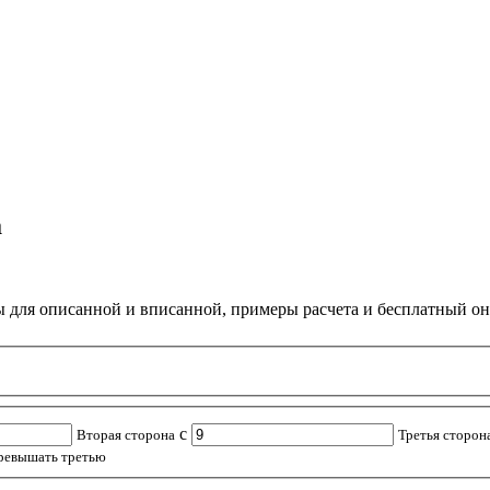
а
ы для описанной и вписанной, примеры расчета и бесплатный он
c
Вторая сторона
Третья сторон
ревышать третью