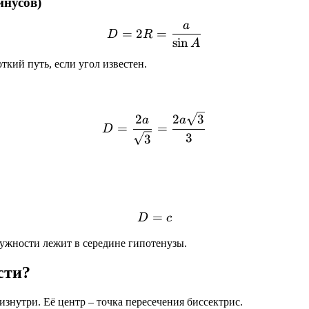
инусов)
a
D = 2R = \frac{a}{\sin A
=
2
=
D
R
s
i
n
A
ткий путь, если угол известен.
D = \frac{2a}{\sqrt{3}} 
2
2
3
a
a
=
=
D
3
3
=
D = c
D
c
ружности лежит в середине гипотенузы.
сти?
знутри. Её центр – точка пересечения биссектрис.