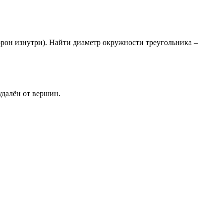
орон изнутри). Найти диаметр окружности треугольника –
удалён от вершин.
 \cdot c}{2S}
p - c)}, \quad p = \frac{a + b + c}{2}