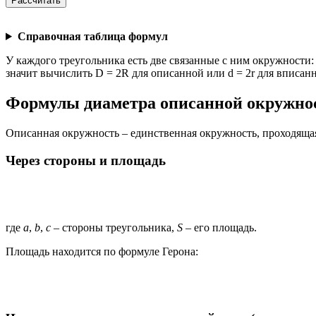
Рассчитать
Справочная таблица формул
У каждого треугольника есть две связанные с ним окружности
значит вычислить D = 2R для описанной или d = 2r для вписан
Формулы диаметра описанной окружно
Описанная окружность – единственная окружность, проходящая 
Через стороны и площадь
где
a
,
b
,
c
– стороны треугольника,
S
– его площадь.
Площадь находится по формуле Герона: