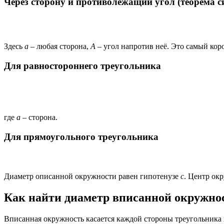
Через сторону и противолежащий угол (теорема с
Здесь
a
– любая сторона,
A
– угол напротив неё. Это самый коро
Для равностороннего треугольника
где
a
– сторона.
Для прямоугольного треугольника
Диаметр описанной окружности равен гипотенузе
c
. Центр ок
Как найти диаметр вписанной окружно
Вписанная окружность касается каждой стороны треугольника и