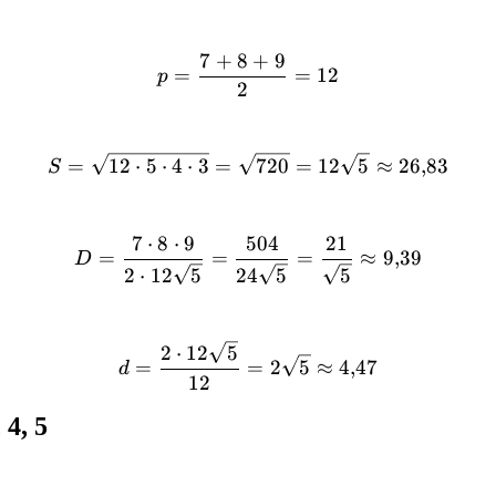
7
+
8
+
9
p = \frac{7 + 8 + 9}{2} 
=
=
12
p
2
S = \sqrt{12 \cdot 5 \cdo
=
12
⋅
5
⋅
4
⋅
3
=
720
=
12
5
≈
26
,
83
S
7
⋅
8
⋅
9
504
21
D = \frac{7 \cdot 8 \cdot
=
=
=
≈
9
,
39
D
2
⋅
12
5
24
5
5
d = \frac{2 \cdot 12\sqrt
2
⋅
12
5
=
=
2
5
≈
4
,
47
d
12
4, 5