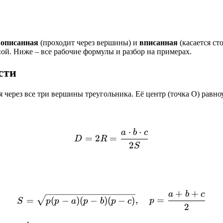
:
описанная
(проходит через вершины) и
вписанная
(касается ст
ной. Ниже – все рабочие формулы и разбор на примерах.
сти
через все три вершины треугольника. Её центр (точка O) равно
⋅
⋅
a
b
c
D = 2R = \frac{a \cdot b
=
2
=
D
R
2
S
+
+
a
b
c
S = \sqrt{p(p - a)(p - b)(
=
(
−
)
(
−
)
(
−
)
,
=
S
p
p
a
p
b
p
c
p
2