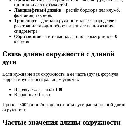
цилиндрических ёмкостей.
Ландшафтный дизайн
– расчёт бордюра для клумб,
фонтанов, газонов.
Транспорт
– длина окружности колеса определяет
расстояние за один оборот и влияет на показания
спидометра.
Образование
– типовые задачи по геометрии в 6–9
классах.
Связь длины окружности с длиной
дуги
Если нужна не вся окружность, а её часть (дуга), формула
корректируется центральным углом α:
В градусах:
l = πrα / 180
В радианах:
l = rα
При α = 360° (или 2π радиан) длина дуги равна полной длине
окружности.
Частые значения длины окружности