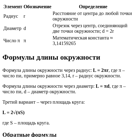
Элемент
Обозначение
Определение
Расстояние от центра до любой точки
Радиус
r
окружности
Отрезок через центр, соединяющий
Диаметр
d
две точки окружности; d = 2r
Математическая константа ≈
Число π
π
3,14159265
Формулы длины окружности
Формула длины окружности через радиус:
L = 2πr
, где π –
число пи, примерно равное 3,14, r – радиус окружности.
Формула длины окружности через диаметр:
L = πd
, где π –
число пи, d – диаметр окружности.
Третий вариант – через площадь круга:
L = 2√(πS)
где S – площадь круга.
Обратные формулы