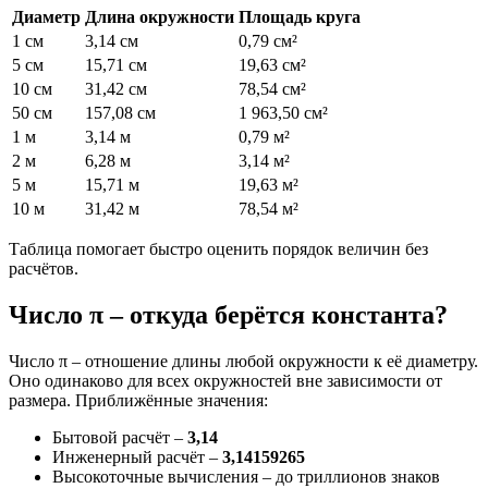
Диаметр
Длина окружности
Площадь круга
1 см
3,14 см
0,79 см²
5 см
15,71 см
19,63 см²
10 см
31,42 см
78,54 см²
50 см
157,08 см
1 963,50 см²
1 м
3,14 м
0,79 м²
2 м
6,28 м
3,14 м²
5 м
15,71 м
19,63 м²
10 м
31,42 м
78,54 м²
Таблица помогает быстро оценить порядок величин без
расчётов.
Число π – откуда берётся константа?
Число π – отношение длины любой окружности к её диаметру.
Оно одинаково для всех окружностей вне зависимости от
размера. Приближённые значения:
Бытовой расчёт –
3,14
Инженерный расчёт –
3,14159265
Высокоточные вычисления – до триллионов знаков