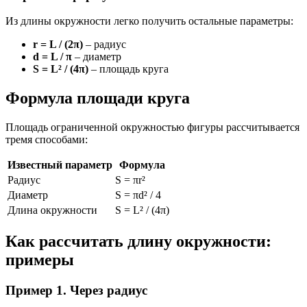
Из длины окружности легко получить остальные параметры:
r = L / (2π)
– радиус
d = L / π
– диаметр
S = L² / (4π)
– площадь круга
Формула площади круга
Площадь ограниченной окружностью фигуры рассчитывается
тремя способами:
Известный параметр
Формула
Радиус
S = πr²
Диаметр
S = πd² / 4
Длина окружности
S = L² / (4π)
Как рассчитать длину окружности:
примеры
Пример 1. Через радиус