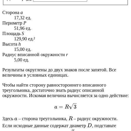
Сторона
a
17,32 ед.
Периметр
P
51,96 ед.
Площадь
S
129,90 ед.²
Высота
h
15,00 ед.
Радиус вписанной окружности
r
5,00 ед.
Результаты округлены до двух знаков после запятой. Все
величины в условных единицах.
Чтобы найти сторону равностороннего вписанного
треугольника, достаточно знать радиус описанной
окружности. Искомая величина вычисляется за одно действие:
a = R\sqrt{3}
=
3
a
R
a
R
Здесь
a
– сторона треугольника,
R
– радиус окружности.
D
R
Если исходные данные содержат диаметр
D
, подставьте