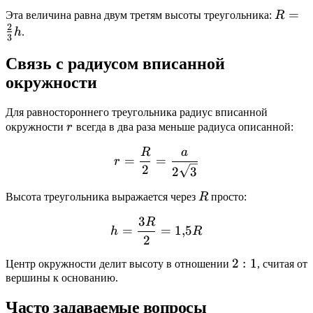
R =
=
Эта величина равна двум третям высоты треугольника:
R
2
\frac{
h
.
3
{3}h
Связь с радиусом вписанной
окружности
Для равностороннего треугольника радиус вписанной
r
окружности
r
всегда в два раза меньше радиуса описанной:
R
a
r = \frac{R}{2} = \frac{
=
=
r
2
2
3
R
Высота треугольника выражается через
R
просто:
3
R
h = \frac{3R}{2} = 1{,}
=
=
1
,
5
h
R
2
2:1
2
:
1
Центр окружности делит высоту в отношении
, считая от
вершины к основанию.
Часто задаваемые вопросы