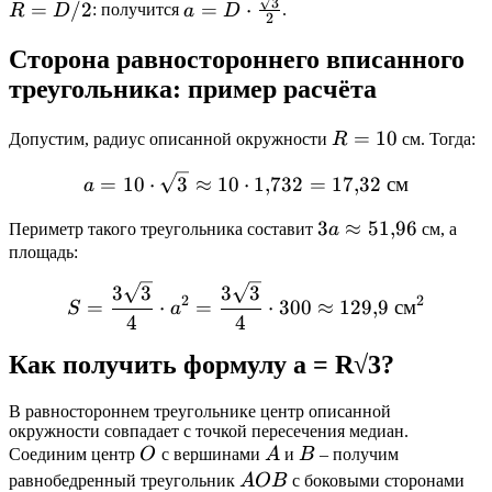
=
a = D \cdot
3
=
/2
=
⋅
R
D
: получится
a
D
.
2
D
\frac{\sqrt{3}}
/
{2}
Сторона равностороннего вписанного
2
треугольника: пример расчёта
R
=
10
Допустим, радиус описанной окружности
R
см. Тогда:
=
a = 10 \cdot \sqrt{3} \ap
=
10
⋅
3
≈
10
⋅
1
,
732
=
17
,
32
см
a
10
3a
3
≈
51
,
96
Периметр такого треугольника составит
a
см, а
\approx
площадь:
51{,}96
S = \frac{3\sqrt{3}}{4} \
3
3
3
3
2
2
=
⋅
=
⋅
300
≈
129
,
9
см
S
a
4
4
Как получить формулу a = R√3?
В равностороннем треугольнике центр описанной
окружности совпадает с точкой пересечения медиан.
O
A
B
Соединим центр
O
с вершинами
A
и
B
– получим
AOB
R
равнобедренный треугольник
A
OB
с боковыми сторонами