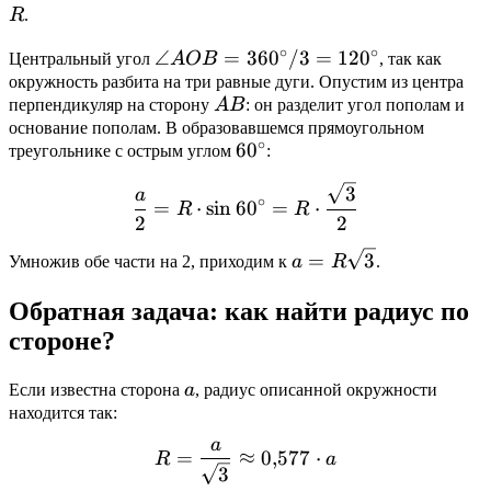
R
.
∘
∘
\angle
∠
=
36
0
/3
=
12
0
Центральный угол
A
OB
, так как
AOB =
окружность разбита на три равные дуги. Опустим из центра
AB
перпендикуляр на сторону
A
B
: он разделит угол пополам и
360^\circ
основание пополам. В образовавшемся прямоугольном
/ 3 =
∘
60^\circ
6
0
треугольнике с острым углом
:
120^\circ
\frac{a}{2} = R \cdot \si
3
a
∘
=
⋅
s
i
n
6
0
=
⋅
R
R
2
2
a =
=
3
Умножив обе части на 2, приходим к
a
R
.
R\sqrt{3}
Обратная задача: как найти радиус по
стороне?
a
Если известна сторона
a
, радиус описанной окружности
находится так:
a
R = \frac{a}{\sqrt{3}} \a
=
≈
0
,
577
⋅
R
a
3