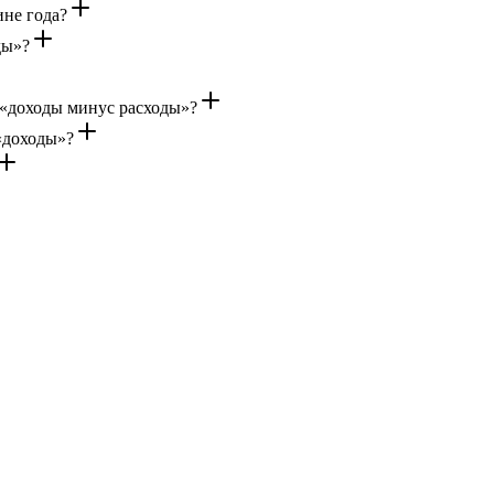
не года?
ды»?
 «доходы минус расходы»?
«доходы»?