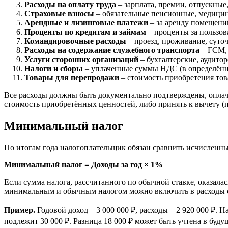
Расходы на оплату труда
– зарплата, премии, отпускные
Страховые взносы
– обязательные пенсионные, медицинс
Арендные и лизинговые платежи
– за аренду помещений
Проценты по кредитам и займам
– проценты за пользов
Командировочные расходы
– проезд, проживание, суто
Расходы на содержание служебного транспорта
– ГСМ, 
Услуги сторонних организаций
– бухгалтерские, аудитор
Налоги и сборы
– уплаченные суммы НДС (в определённы
Товары для перепродажи
– стоимость приобретения то
Все расходы должны быть документально подтверждены, оплач
стоимость приобретённых ценностей, либо принять к вычету 
Минимальный налог
По итогам года налогоплательщик обязан сравнить исчисленн
Минимальный налог = Доходы за год × 1%
Если сумма налога, рассчитанного по обычной ставке, оказал
минимальным и обычным налогом можно включить в расходы с
Пример.
Годовой доход – 3 000 000 ₽, расходы – 2 920 000 ₽. Н
подлежит 30 000 ₽. Разница 18 000 ₽ может быть учтена в буду