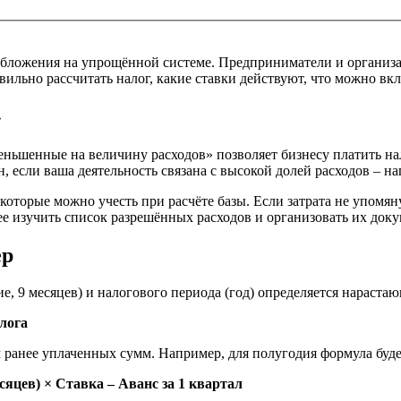
бложения на упрощённой системе. Предприниматели и организаци
равильно рассчитать налог, какие ставки действуют, что можно 
»
ньшенные на величину расходов» позволяет бизнесу платить на
 если ваша деятельность связана с высокой долей расходов – нап
оторые можно учесть при расчёте базы. Если затрата не упомянут
ее изучить список разрешённых расходов и организовать их док
ер
ие, 9 месяцев) и налогового периода (год) определяется нараста
алога
ранее уплаченных сумм. Например, для полугодия формула будет
есяцев) × Ставка – Аванс за 1 квартал