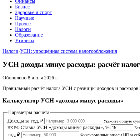
Финансы
Бизнес
Здоровье и спорт
Научные
Прочее
Налоги
Образование
Утилиты
Налоги
·
УСН: упрощённая система налогообложения
УСН доходы минус расходы: расчёт налог
Обновлено 8 июля 2026 г.
Правильный расчёт налога УСН с разницы доходов и расходов: 
Калькулятор УСН «доходы минус расходы»
Параметры расчёта
Доходы за год, ₽
Укажите общую сумм
Ставка УСН «доходы минус расходы», %
НК РФ
Баз
год, ₽
Фиксированные взносы ИП за себя