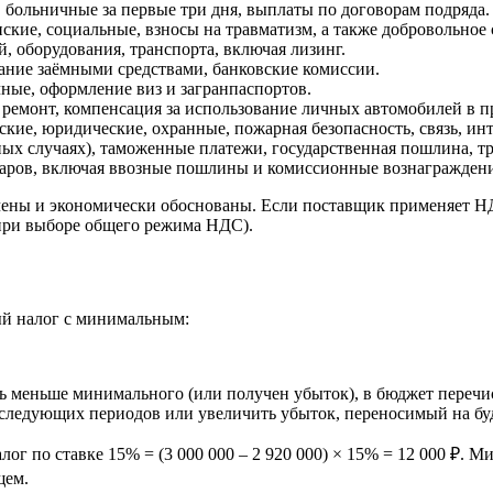
, больничные за первые три дня, выплаты по договорам подряда.
кие, социальные, взносы на травматизм, а также добровольное 
, оборудования, транспорта, включая лизинг.
ание заёмными средствами, банковские комиссии.
чные, оформление виз и загранпаспортов.
ремонт, компенсация за использование личных автомобилей в п
ские, юридические, охранные, пожарная безопасность, связь, инт
х случаях), таможенные платежи, государственная пошлина, т
варов, включая ввозные пошлины и комиссионные вознаграждени
ены и экономически обоснованы. Если поставщик применяет НДС
(при выборе общего режима НДС).
ый налог с минимальным:
ась меньше минимального (или получен убыток), в бюджет пере
ледующих периодов или увеличить убыток, переносимый на бу
алог по ставке 15% = (3 000 000 – 2 920 000) × 15% = 12 000 ₽. 
щем.