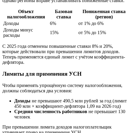
однако регионы вправе устанавливать пониженные ставки.
Объект
Базовая
Пониженная ставка
налогообложения
ставка
(регион)
Доходы
6%
от 1% до 6%
Доходы минус
15%
от 5% до 15%
расходы
С 2025 года отменены повышенные ставки 8% и 20%,
которые действовали при превышении лимитов доходов.
Теперь применяется единый лимит с учётом коэффициента-
дефлятора.
Лимиты для применения УСН
Чтобы применять упрощённую систему налогообложения,
должны соблюдаться два условия:
Доходы
не превышают 490,5 млн рублей за год (лимит
450 млн × коэффициент-дефлятора 1,09 на 2026 год)
Средняя численность работников
не превышает 130
человек
При превышении лимита доходов налогоплательщик
утрачивает право на применение УСН.