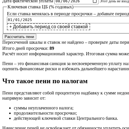
Дата фактической уплаты
Этот день не вход
Ключевая ставка ЦБ (% годовых)
+ Добавить период со своей ставкой
Рассчитать пени
Пересечений шкалы и ставок не найдено – проверьте даты пери
Итого дней просрочки:
89
Расчёт носит информационный характер. Итоговая сумма може
Пени – это финансовая санкция за несвоевременную уплату на
оценить финансовые риски и избежать дальнейшего нарастания
Что такое пени по налогам
Пени представляют собой процентную надбавку к сумме недоим
напрямую зависит от:
суммы неуплаченного налога;
продолжительности просрочки;
действующей ключевой ставки Центрального банка.
Начисление пеней не освобождает от обязанности уплатить осн