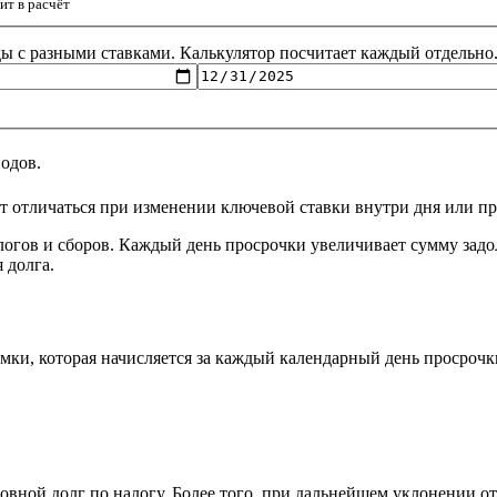
ит в расчёт
Если ставка менялась в периоде просрочки – добавьте периоды с разными ставками. Калькулятор посчитает каждый отдельно
одов.
т отличаться при изменении ключевой ставки внутри дня или п
логов и сборов. Каждый день просрочки увеличивает сумму зад
 долга.
ки, которая начисляется за каждый календарный день просрочки
овной долг по налогу. Более того, при дальнейшем уклонении от