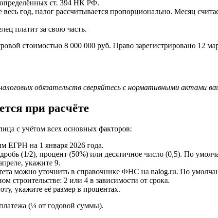
 определённых ст. 394 НК РФ.
е весь год, налог рассчитывается пропорционально. Месяц счита
лец платит за свою часть.
ой стоимостью 8 000 000 руб. Право зарегистрировано 12 марта
налоговых обязательств сверяйтесь с нормативными актами ваш
тся при расчёте
лица с учётом всех основных факторов:
м ЕГРН на 1 января 2026 года.
робь (1/2), процент (50%) или десятичное число (0,5). По умолч
апреле, укажите 9.
ета можно уточнить в справочнике ФНС на nalog.ru. По умолча
м строительстве: 2 или 4 в зависимости от срока.
оту, укажите её размер в процентах.
 платежа (¼ от годовой суммы).