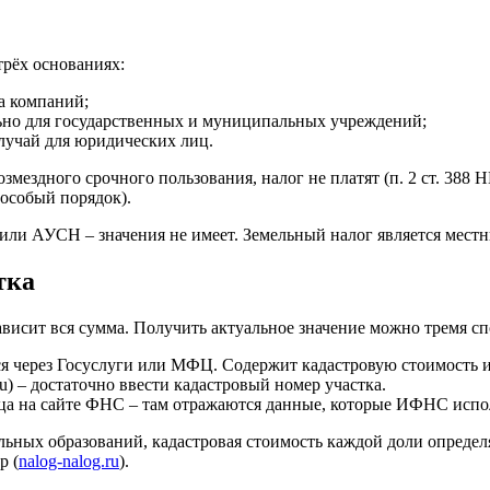
трёх основаниях:
а компаний;
ьно для государственных и муниципальных учреждений;
лучай для юридических лиц.
мездного срочного пользования, налог не платят (п. 2 ст. 388 Н
 особый порядок).
 АУСН – значения не имеет. Земельный налог является местны
тка
зависит вся сумма. Получить актуальное значение можно тремя с
я через Госуслуги или МФЦ. Содержит кадастровую стоимость и 
.ru) – достаточно ввести кадастровый номер участка.
а на сайте ФНС – там отражаются данные, которые ИФНС испол
льных образований, кадастровая стоимость каждой доли опреде
р (
nalog-nalog.ru
).