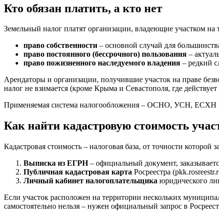
Кто обязан платить, а кто нет
Земельный налог платят организации, владеющие участком на 
право собственности
– основной случай для большинств
право постоянного (бессрочного) пользования
– актуал
право пожизненного наследуемого владения
– редкий с
Арендаторы и организации, получившие участок на праве безвоз
налог не взимается (кроме Крыма и Севастополя, где действует
Применяемая система налогообложения – ОСНО, УСН, ЕСХН или
Как найти кадастровую стоимость учас
Кадастровая стоимость – налоговая база, от точности которой 
Выписка из ЕГРН
– официальный документ, заказываетс
Публичная кадастровая карта
Росреестра (pkk.rosreestr
Личный кабинет налогоплательщика
юридического лиц
Если участок расположен на территории нескольких муниципа
самостоятельно нельзя – нужен официальный запрос в Росреест