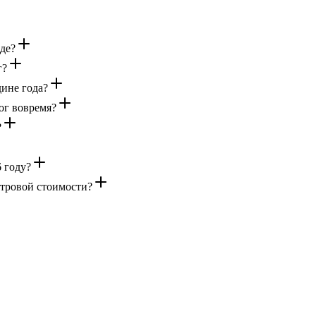
нде?
г?
дине года?
ог вовремя?
?
 году?
стровой стоимости?