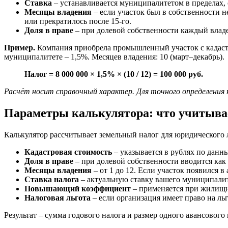
Ставка
– устанавливается муниципалитетом в пределах,
Месяцы владения
– если участок был в собственности н
или прекратилось после 15-го.
Доля в праве
– при долевой собственности каждый владе
Пример.
Компания приобрела промышленный участок с кадастров
муниципалитете – 1,5%. Месяцев владения: 10 (март–декабрь).
Налог = 8 000 000 × 1,5% × (10 / 12) = 100 000 руб.
Расчёт носит справочный характер. Для точного определения 
Параметры калькулятора: что учитывае
Калькулятор рассчитывает земельный налог для юридического 
Кадастровая стоимость
– указывается в рублях по данны
Доля в праве
– при долевой собственности вводится как д
Месяцы владения
– от 1 до 12. Если участок появился в 
Ставка налога
– актуальную ставку вашего муниципалит
Повышающий коэффициент
– применяется при жилищно
Налоговая льгота
– если организация имеет право на льг
Результат – сумма годового налога и размер одного авансового