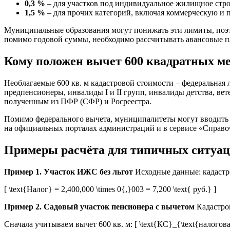
0,3 %
– для участков под индивидуальное жилищное строит
1,5 %
– для прочих категорий, включая коммерческую 
Муниципальные образования могут понижать эти лимиты, поэто
помимо годовой суммы, необходимо рассчитывать авансовые пл
Кому положен вычет 600 квадратных ме
Необлагаемые 600 кв. м кадастровой стоимости – федеральная 
предпенсионеры, инвалиды I и II групп, инвалиды детства, ве
полученным из ПФР (СФР) и Росреестра.
Помимо федерального вычета, муниципалитеты могут вводить
на официальных порталах администраций и в сервисе «Справоч
Примеры расчёта для типичных ситуа
Пример 1. Участок ИЖС без льгот
Исходные данные: кадастров
[ \text{Налог} = 2,400,000 \times 0{,}003 = 7,200 \text{ руб.} ]
Пример 2. Садовый участок пенсионера с вычетом
Кадастров
Сначала учитываем вычет 600 кв. м: [ \text{КС}_{\text{налоговая}