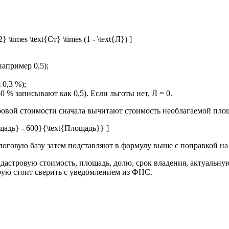
 \times \text{Ст} \times (1 - \text{Л}) ]
например 0,5);
 0,3 %);
 % записывают как 0,5). Если льготы нет, Л = 0.
стровой стоимости сначала вычитают стоимость необлагаемой пло
ощадь} - 600}{\text{Площадь}} ]
логовую базу затем подставляют в формулу выше с поправкой на
астровую стоимость, площадь, долю, срок владения, актуальную 
рую стоит сверить с уведомлением из ФНС.
: