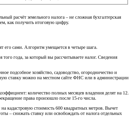
ьный расчёт земельного налога – не сложная бухгалтерская
ем, как получить итоговую цифру.
т его сами. Алгоритм умещается в четыре шага.
я того года, за который вы рассчитываете налог. Сведения
ное подсобное хозяйство, садоводство, огородничество и
льную ставку можно на местном сайте ФНС или в администрации
коэффициент: количество полных месяцев владения делят на 12.
рекращение права произошло после 15-го числа.
на кадастровую стоимость 600 квадратных метров. Вычет
оты – снижать ставку или освобождать от налога отдельных