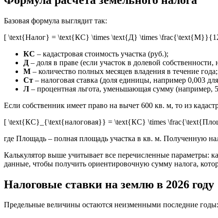
Базовая формула выглядит так:
[ \text{Налог} = \text{КС} \times \text{Д} \times \frac{\text{М}}{12}
КС
– кадастровая стоимость участка (руб.);
Д
– доля в праве (если участок в долевой собственности, 
М
– количество полных месяцев владения в течение года;
Ст
– налоговая ставка (доля единицы, например 0,003 для
Л
– процентная льгота, уменьшающая сумму (например, 50
Если собственник имеет право на вычет 600 кв. м, то из када
[ \text{КС}_{\text{налоговая}} = \text{КС} \times \frac{\text{Пл
где Площадь – полная площадь участка в кв. м. Полученную на
Калькулятор выше учитывает все перечисленные параметры: кад
данные, чтобы получить ориентировочную сумму налога, кото
Налоговые ставки на землю в 2026 году
Предельные величины остаются неизменными последние годы