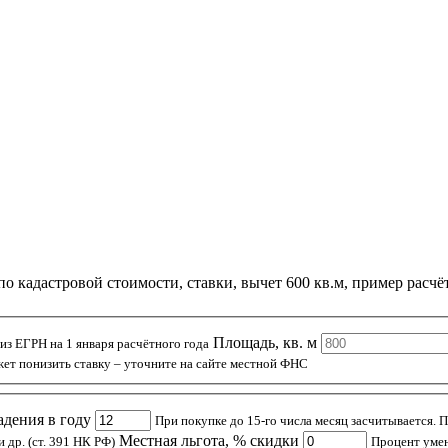
о кадастровой стоимости, ставки, вычет 600 кв.м, пример расчёт
Площадь, кв. м
из ЕГРН на 1 января расчётного года
т понизить ставку – уточните на сайте местной ФНС
дения в году
При покупке до 15-го числа месяц засчитывается. 
Местная льгота, % скидки
Пенсионеры, инвалиды I–II гр., инвалиды детства, ветераны, многодетные и др. (ст. 391 НК РФ)
Процент уме