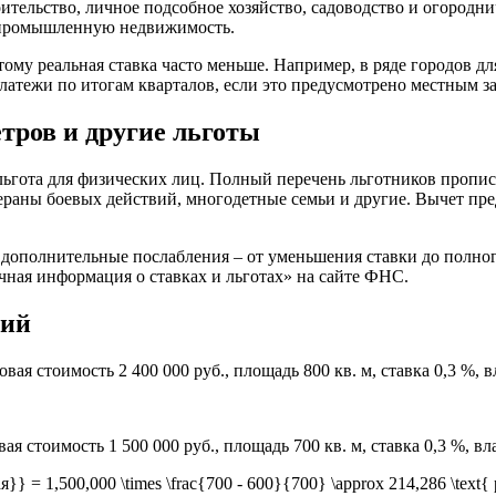
ельство, личное подсобное хозяйство, садоводство и огородниче
и промышленную недвижимость.
му реальная ставка часто меньше. Например, в ряде городов дл
атежи по итогам кварталов, если это предусмотрено местным з
тров и другие льготы
льгота для физических лиц. Полный перечень льготников пропис
тераны боевых действий, многодетные семьи и другие. Вычет пр
 дополнительные послабления – от уменьшения ставки до полн
ная информация о ставках и льготах» на сайте ФНС.
ций
ая стоимость 2 400 000 руб., площадь 800 кв. м, ставка 0,3 %,
ая стоимость 1 500 000 руб., площадь 700 кв. м, ставка 0,3 %, вл
} = 1,500,000 \times \frac{700 - 600}{700} \approx 214,286 \text{ 