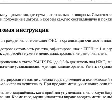
е уведомления, где сумма часто вызывает вопросы. Самостоятел
ки и положенные льготы. Разберём каждую составляющую и покаж
говая инструкция
ля граждан налог исчисляет ФНС, а организации считают и платя
астровая стоимость участка, зафиксированная в ЕГРН на 1 январ
 Для расчёта нужна именно кадастровая, а не рыночная цена.
описаны в статье 394 НК РФ: до 0,3 % для земель под ИЖС, лич
ое значение устанавливают муниципальные органы. Узнать актуа
гистрирован на вас не с начала года, применяется понижающий 
5-го числа включительно. При продаже месяц учитывают, если п
иально защищённых категорий могут уменьшить налоговую базу 
вания. Кроме того, муниципалитеты вправе вводить местные льг