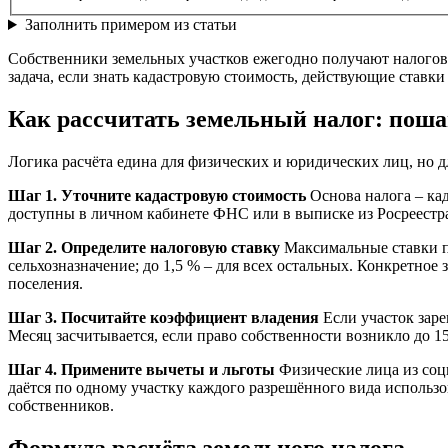
Заполнить примером из статьи
Собственники земельных участков ежегодно получают налоговы
задача, если знать кадастровую стоимость, действующие став
Как рассчитать земельный налог: поша
Логика расчёта едина для физических и юридических лиц, но д
Шаг 1. Уточните кадастровую стоимость
Основа налога – кад
доступны в личном кабинете ФНС или в выписке из Росреестра.
Шаг 2. Определите налоговую ставку
Максимальные ставки пр
сельхозназначение; до 1,5 % – для всех остальных. Конкретн
поселения.
Шаг 3. Посчитайте коэффициент владения
Если участок заре
Месяц засчитывается, если право собственности возникло до 1
Шаг 4. Примените вычеты и льготы
Физические лица из соц
даётся по одному участку каждого разрешённого вида использо
собственников.
Формула расчёта земельного налога