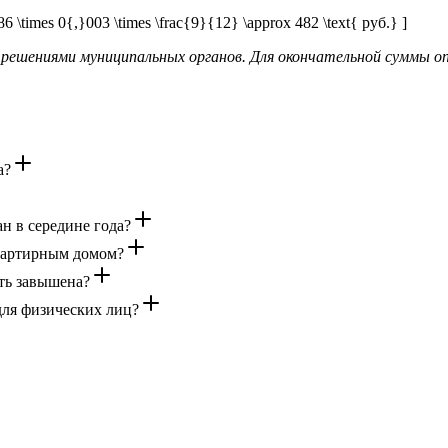
times 0{,}003 \times \frac{9}{12} \approx 482 \text{ руб.} ]
 решениями муниципальных органов. Для окончательной суммы о
а?
н в середине года?
квартирным домом?
ть завышена?
для физических лиц?