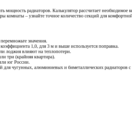
ть мощность радиаторов. Калькулятор рассчитает необходимое 
тры комнаты – узнайте точное количество секций для комфортно
 перемножьте значения.
т коэффициента 1,0, для 3 м и выше используется поправка.
ли лоджия влияют на теплопотери.
или три (крайняя квартира).
или юг России.
ий для чугунных, алюминиевых и биметаллических радиаторов с