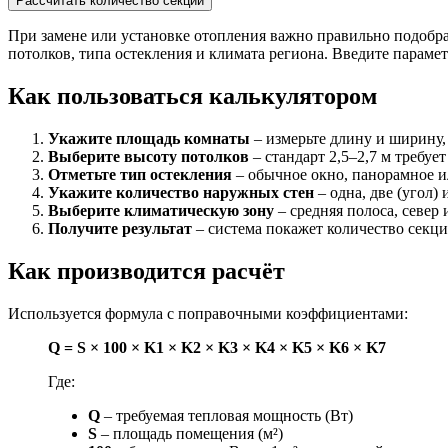
Рассчитать количество секций
При замене или установке отопления важно правильно подобра
потолков, типа остекления и климата региона. Введите параме
Как пользоваться калькулятором
Укажите площадь комнаты
– измерьте длину и ширину,
Выберите высоту потолков
– стандарт 2,5–2,7 м требуе
Отметьте тип остекления
– обычное окно, панорамное и
Укажите количество наружных стен
– одна, две (угол) 
Выберите климатическую зону
– средняя полоса, север 
Получите результат
– система покажет количество секц
Как производится расчёт
Используется формула с поправочными коэффициентами:
Q = S × 100 × K1 × K2 × K3 × K4 × K5 × K6 × K7
Где:
Q
– требуемая тепловая мощность (Вт)
S
– площадь помещения (м²)