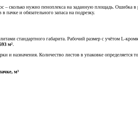
 – сколько нужно пеноплекса на заданную площадь. Ошибка в ра
 в пачке и обязательного запаса на подрезку.
итами стандартного габарита. Рабочий размер с учётом L-кром
693 м²
.
рки и назначения. Количество листов в упаковке определяется т
пачке, м³