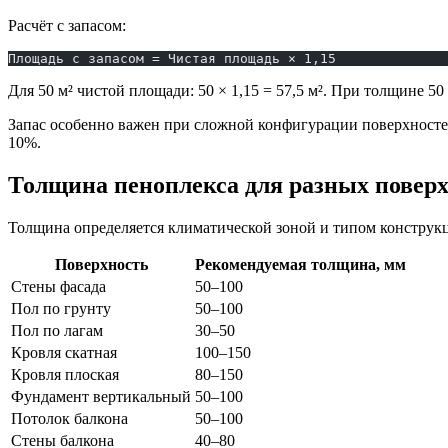
Расчёт с запасом:
Площадь с запасом = Чистая площадь × 1,15
Для 50 м² чистой площади: 50 × 1,15 = 57,5 м². При толщине 50 
Запас особенно важен при сложной конфигурации поверхностей
10%.
Толщина пеноплекса для разных повер
Толщина определяется климатической зоной и типом конструк
Поверхность
Рекомендуемая толщина, мм
Стены фасада
50–100
Пол по грунту
50–100
Пол по лагам
30–50
Кровля скатная
100–150
Кровля плоская
80–150
Фундамент вертикальный
50–100
Потолок балкона
50–100
Стены балкона
40–80