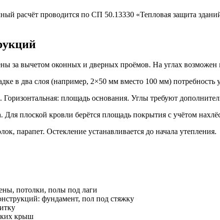
чный расчёт проводится по СП 50.13330 «Тепловая защита здани
рукций
ны за вычетом оконных и дверных проёмов. На углах возможен 
ке в два слоя (например, 2×50 мм вместо 100 мм) потребность у
. Горизонтальная: площадь основания. Углы требуют дополнител
. Для плоской кровли берётся площадь покрытия с учётом нахлё
лок, парапет. Остекление устанавливается до начала утепления.
тены, потолки, полы под лаги
нструкций: фундамент, пол под стяжку
литку
ских крыш