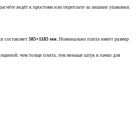
счёте ведёт к простоям или переплате за лишние упаковки.
ки составляет
585×1185 мм
. Номинально плита имеет размер
олщиной: чем толще плита, тем меньше штук в пачке для