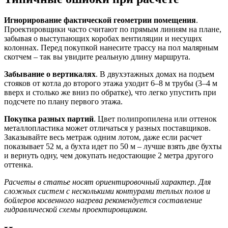
Игнорирование фактической геометрии помещения
.
Проектировщики часто считают по прямым линиям на плане,
забывая о выступающих коробах вентиляции и несущих
колоннах. Перед покупкой нанесите трассу на пол малярным
скотчем – так вы увидите реальную длину маршрута.
Забывание о вертикалях
. В двухэтажных домах на подъем
стояков от котла до второго этажа уходит 6–8 м трубы (3–4 м
вверх и столько же вниз по обратке), что легко упустить при
подсчете по плану первого этажа.
Покупка разных партий
. Цвет полипропилена или оттенок
металлопластика может отличаться у разных поставщиков.
Заказывайте весь метраж одним лотом, даже если расчет
показывает 52 м, а бухта идет по 50 м – лучше взять две бухты
и вернуть одну, чем докупать недостающие 2 метра другого
оттенка.
Расчеты в статье носят ориентировочный характер. Для
сложных систем с несколькими контурами теплых полов и
бойлеров косвенного нагрева рекомендуется составление
гидравлической схемы проектировщиком.