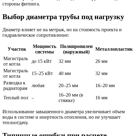
стороны фитинга.
Выбор диаметра трубы под нагрузку
Диаметр влияет не на метраж, но на стоимость проекта и
гидравлическое сопротивление:
Мощность
Полипропилен
Участок
Металлопластик
системы
(наружный)
Магистраль
до 15 кВт
32 мм
26 мм
от котла
Магистраль
15–25 кВт
40 мм
32 мм
от котла
Разводка к
любая
20–25 мм
16–20 мм
радиаторам
16–20 мм (в
Теплый пол
–
16 мм
стяжке)
Использование завышенного диаметра увеличивает объем
воды в системе и инертность отопления, но не улучшает
теплоотдачу.
Типичные ошибки при расчете