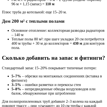
96 м × 1,15 (запас) =
110 м
Плюс труба до котельной: еще 15–20 м.
Дом 200 м² с теплыми полами
Основное отопление: коллекторная разводка радиаторов
– 140 м
Теплые полы 80 м²: при шаге укладки 20 см потребуется
400 м трубы + 30 м до коллекторов =
430 м
для контуров
пола.
Сколько добавить на запас и фитинги?
Стандартный запас 15–20% покрывает типичные потери:
5–7%
– обрезки на монтажных соединениях (вставка в
фитинги)
3–5%
– ошибки разметки и перекосы стен
5–8%
– непредвиденные обходы воздуховодов или
балок, обнаруженные при штроблении
Для полипропиленовых труб добавьте 2–3 колена на каждый
поворот трассу – они «съедают» до 10 см трубы с каждой