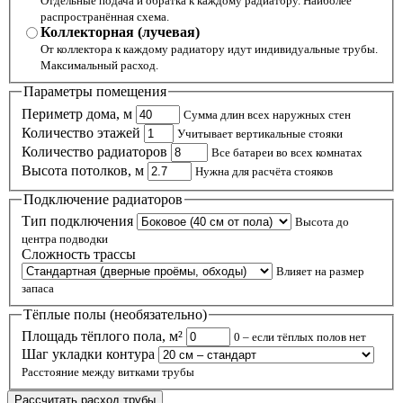
Отдельные подача и обратка к каждому радиатору. Наиболее
распространённая схема.
Коллекторная (лучевая)
От коллектора к каждому радиатору идут индивидуальные трубы.
Максимальный расход.
Параметры помещения
Периметр дома, м
Сумма длин всех наружных стен
Количество этажей
Учитывает вертикальные стояки
Количество радиаторов
Все батареи во всех комнатах
Высота потолков, м
Нужна для расчёта стояков
Подключение радиаторов
Тип подключения
Высота до
центра подводки
Сложность трассы
Влияет на размер
запаса
Тёплые полы (необязательно)
Площадь тёплого пола, м²
0 – если тёплых полов нет
Шаг укладки контура
Расстояние между витками трубы
Рассчитать расход трубы