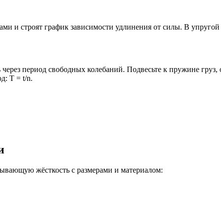
ами и строят график зависимости удлинения от силы. В упруго
ь через период свободных колебаний. Подвесьте к пружине груз, 
: T = t/n.
и
ывающую жёсткость с размерами и материалом: