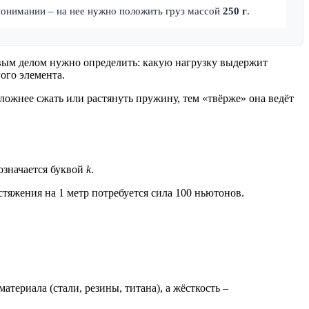
понимании – на нее нужно положить груз массой
250 г
.
рвым делом нужно определить: какую нагрузку выдержит
ого элемента.
ложнее сжать или растянуть пружину, тем «твёрже» она ведёт
означается буквой
k
.
стяжения на 1 метр потребуется сила 100 ньютонов.
териала (стали, резины, титана), а жёсткость –