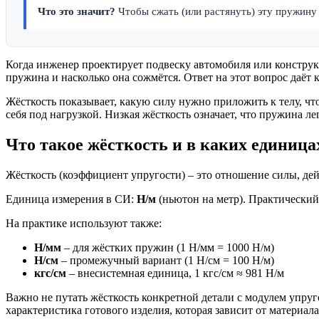
Что это значит?
Чтобы сжать (или растянуть) эту пружину
Когда инженер проектирует подвеску автомобиля или констру
пружина и насколько она сожмётся. Ответ на этот вопрос даёт
Жёсткость показывает, какую силу нужно приложить к телу, ч
себя под нагрузкой. Низкая жёсткость означает, что пружина 
Что такое жёсткость и в каких единица
Жёсткость (коэффициент упругости) – это отношение силы, де
Единица измерения в СИ:
Н/м
(ньютон на метр). Практический 
На практике используют также:
Н/мм
– для жёстких пружин (1 Н/мм = 1000 Н/м)
Н/см
– промежучный вариант (1 Н/см = 100 Н/м)
кгс/см
– внесистемная единица, 1 кгс/см ≈ 981 Н/м
Важно не путать жёсткость конкретной детали с модулем упруго
характеристика готового изделия, которая зависит от материала