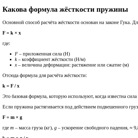
Какова формула жёсткости пружины
Основной способ расчёта жёсткости основан на законе Гука. 
F = k × x
где:
F
– приложенная сила (Н)
k
– коэффициент жёсткости (Н/м)
x
– величина деформации: растяжение или сжатие (м)
Отсюда формула для расчёта жёсткости:
k = F / x
Это базовая формула, которую используют, когда известна сила
Если пружина растягивается под действием подвешенного груз
F = m × g
где
m
– масса груза (кг),
g
– ускорение свободного падения, ≈ 9,8