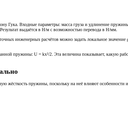
ону Гука. Входные параметры: масса груза и удлинение пружины
Результат выдаётся в Н/м с возможностью перевода в Н/мм.
я точных инженерных расчётов можно задать локальное значение
анной пружины: U = kx²/2. Эта величина показывает, какую ра
тально
ую жёсткость пружины, поскольку на неё влияют особенности из