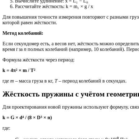
Вычислите удлинение: x = L₁ − L₀
Рассчитайте жёсткость: k = m₁ × g / x
Для повышения точности измерения повторяют с разными груз
которой равен жёсткости.
Метод колебаний:
Если секундомер есть, а весов нет, жёсткость можно определит
время
t
за
n
полных колебаний (например, 10 колебаний). Период
Формула жёсткости через период:
k = 4π² × m / T²
где
m
– масса груза в кг,
T
– период колебаний в секундах.
Жёсткость пружины с учётом геометри
Для проектирования новой пружины используют формулу, связ
k = G × d⁴ / (8 × D³ × n)
где: