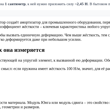
 на
1 сантиметр
, к ней нужно приложить силу
~2,45 Н
. В бытовом 
ктор создаёт амортизатор для промышленного оборудования, пе
 коэффициент жёсткости – ключевая характеристика любого упруг
тобы вызвать единичную деформацию. Чем выше жёсткость, тем с
легко деформируется даже при небольшом усилии.
х она измеряется
йствующей на упругий элемент, к вызванной ею деформации. Об
смысл: если пружина имеет жёсткость 100 Н/м, значит, для её ра
сти материала. Модуль Юнга или модуль сдвига – это свойство ма
, геометрии и размеров.