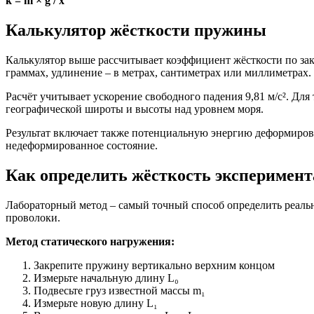
k = m × g / x
Калькулятор жёсткости пружины
Калькулятор выше рассчитывает коэффициент жёсткости по зак
граммах, удлинение – в метрах, сантиметрах или миллиметрах. 
Расчёт учитывает ускорение свободного падения 9,81 м/с². Дл
географической широты и высоты над уровнем моря.
Результат включает также потенциальную энергию деформиров
недеформированное состояние.
Как определить жёсткость эксперимен
Лабораторный метод – самый точный способ определить реальн
проволоки.
Метод статического нагружения:
Закрепите пружину вертикально верхним концом
Измерьте начальную длину L₀
Подвесьте груз известной массы m₁
Измерьте новую длину L₁