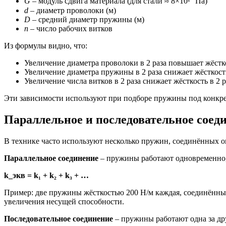
G
– модуль сдвига материала (для стали ≈ 8×10¹⁰ Па)
d
– диаметр проволоки (м)
D
– средний диаметр пружины (м)
n
– число рабочих витков
Из формулы видно, что:
Увеличение диаметра проволоки в 2 раза повышает жёсткос
Увеличение диаметра пружины в 2 раза снижает жёсткость 
Увеличение числа витков в 2 раза снижает жёсткость в 2 р
Эти зависимости используют при подборе пружины под конкре
Параллельное и последовательное соед
В технике часто используют несколько пружин, соединённых о
Параллельное соединение
– пружины работают одновременно,
k_экв = k₁ + k₂ + k₃ + …
Пример: две пружины жёсткостью 200 Н/м каждая, соединённые
увеличения несущей способности.
Последовательное соединение
– пружины работают одна за др