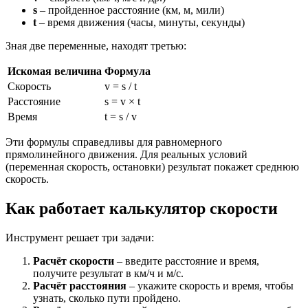
s
– пройденное расстояние (км, м, мили)
t
– время движения (часы, минуты, секунды)
Зная две переменные, находят третью:
Искомая величина
Формула
Скорость
v = s / t
Расстояние
s = v × t
Время
t = s / v
Эти формулы справедливы для равномерного
прямолинейного движения. Для реальных условий
(переменная скорость, остановки) результат покажет среднюю
скорость.
Как работает калькулятор скорости
Инструмент решает три задачи:
Расчёт скорости
– введите расстояние и время,
получите результат в км/ч и м/с.
Расчёт расстояния
– укажите скорость и время, чтобы
узнать, сколько пути пройдено.