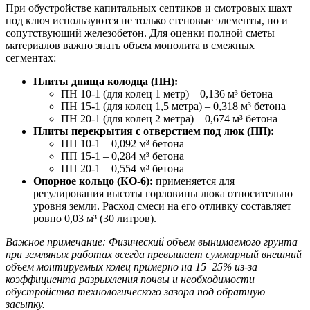
При обустройстве капитальных септиков и смотровых шахт
под ключ используются не только стеновые элементы, но и
сопутствующий железобетон. Для оценки полной сметы
материалов важно знать объем монолита в смежных
сегментах:
Плиты днища колодца (ПН):
ПН 10-1 (для колец 1 метр) – 0,136 м³ бетона
ПН 15-1 (для колец 1,5 метра) – 0,318 м³ бетона
ПН 20-1 (для колец 2 метра) – 0,674 м³ бетона
Плиты перекрытия с отверстием под люк (ПП):
ПП 10-1 – 0,092 м³ бетона
ПП 15-1 – 0,284 м³ бетона
ПП 20-1 – 0,554 м³ бетона
Опорное кольцо (КО-6):
применяется для
регулирования высоты горловины люка относительно
уровня земли. Расход смеси на его отливку составляет
ровно 0,03 м³ (30 литров).
Важное примечание: Физический объем вынимаемого грунта
при земляных работах всегда превышает суммарный внешний
объем монтируемых колец примерно на 15–25% из-за
коэффициента разрыхления почвы и необходимости
обустройства технологического зазора под обратную
засыпку.