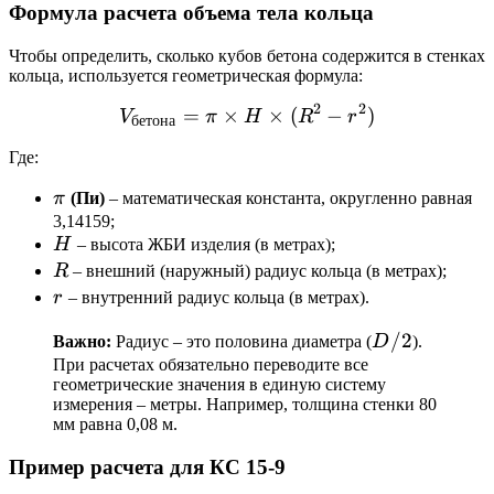
Формула расчета объема тела кольца
Чтобы определить, сколько кубов бетона содержится в стенках
кольца, используется геометрическая формула:
2
2
=
×
V_{бетона} = \pi \times H
×
(
−
)
V
π
H
R
r
бетона
Где:
\pi
π
(Пи)
– математическая константа, округленно равная
3,14159;
H
H
– высота ЖБИ изделия (в метрах);
R
R
– внешний (наружный) радиус кольца (в метрах);
r
r
– внутренний радиус кольца (в метрах).
D
/2
Важно:
Радиус – это половина диаметра (
D
).
/
При расчетах обязательно переводите все
геометрические значения в единую систему
2
измерения – метры. Например, толщина стенки 80
мм равна 0,08 м.
Пример расчета для КС 15-9