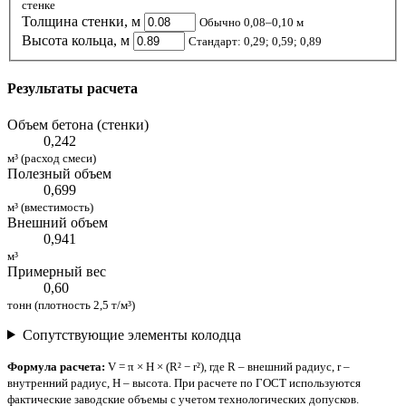
стенке
Толщина стенки, м
Обычно 0,08–0,10 м
Высота кольца, м
Стандарт: 0,29; 0,59; 0,89
Результаты расчета
Объем бетона (стенки)
0,242
м³ (расход смеси)
Полезный объем
0,699
м³ (вместимость)
Внешний объем
0,941
м³
Примерный вес
0,60
тонн (плотность 2,5 т/м³)
Сопутствующие элементы колодца
Формула расчета:
V = π × H × (R² − r²), где R – внешний радиус, r –
внутренний радиус, H – высота. При расчете по ГОСТ используются
фактические заводские объемы с учетом технологических допусков.