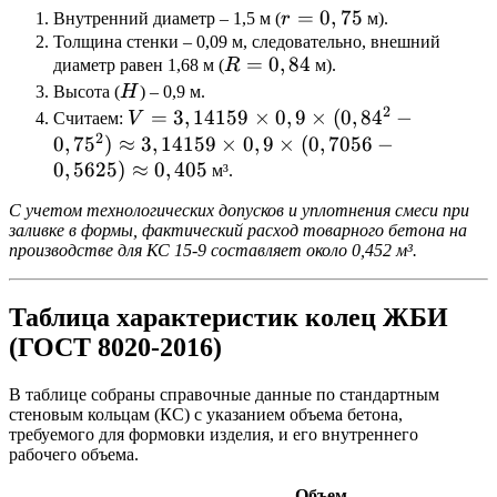
r =
=
0
,
75
Внутренний диаметр – 1,5 м (
r
м).
0,75
Толщина стенки – 0,09 м, следовательно, внешний
R =
=
0
,
84
диаметр равен 1,68 м (
R
м).
0,84
H
Высота (
H
) – 0,9 м.
2
V =
=
3
,
14159
×
0
,
9
×
(
0
,
8
4
−
Считаем:
V
2
3,14159
0
,
7
5
)
≈
3
,
14159
×
0
,
9
×
(
0
,
7056
−
\times
0
,
5625
)
≈
0
,
405
м³.
0,9
С учетом технологических допусков и уплотнения смеси при
\times
заливке в формы, фактический расход товарного бетона на
(0,84^2
производстве для КС 15-9 составляет около 0,452 м³.
-
0,75^2)
Таблица характеристик колец ЖБИ
\approx
(ГОСТ 8020-2016)
3,14159
\times
В таблице собраны справочные данные по стандартным
0,9
стеновым кольцам (КС) с указанием объема бетона,
\times
требуемого для формовки изделия, и его внутреннего
(0,7056
рабочего объема.
-
Объем