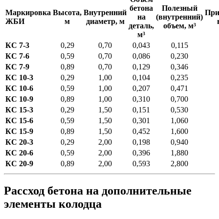
0,5625)
бетона
Полезный
\approx
Маркировка
Высота,
Внутренний
Пр
на
(внутренний)
ЖБИ
м
диаметр, м
0,405
деталь,
объем, м³
м³
КС 7-3
0,29
0,70
0,043
0,115
КС 7-6
0,59
0,70
0,086
0,230
КС 7-9
0,89
0,70
0,129
0,346
КС 10-3
0,29
1,00
0,104
0,235
КС 10-6
0,59
1,00
0,207
0,471
КС 10-9
0,89
1,00
0,310
0,700
КС 15-3
0,29
1,50
0,151
0,530
КС 15-6
0,59
1,50
0,301
1,060
КС 15-9
0,89
1,50
0,452
1,600
КС 20-3
0,29
2,00
0,198
0,940
КС 20-6
0,59
2,00
0,396
1,880
КС 20-9
0,89
2,00
0,593
2,800
Рассход бетона на дополнительные
элементы колодца