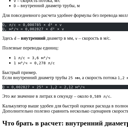
– скорость потока, м/с
v
– внутренний диаметр трубы, м
D
Для повседневного расчета удобнее формулы без перевода мил
Q, л/с = 0,000785 × d² × v
Q, м³/ч = 0,002827 × d² × v
Здесь
–
внутренний
диаметр в мм,
– скорость в м/с.
d
v
Полезные переводы единиц:
1 л/с = 3,6 м³/ч
1 м³/ч = 0,278 л/с
Быстрый пример.
Если внутренний диаметр трубы
, а скорость потока
25 мм
1,2 
Q = 0,002827 × 25² × 1,2 = 2,12 м³/ч
Это же значение в литрах в секунду – около
.
0,589 л/с
Калькулятор выше удобен для быстрой оценки расхода в полнос
Дополнительно полезно сравнить несколько сценариев скорос
Что брать в расчет: внутренний диамет