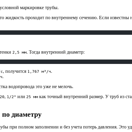
 условной маркировке трубы.
что жидкость проходит по внутреннему сечению. Если известны 
стенки
. Тогда внутренний диаметр:
2,5 мм
, получится
.
/с
1,767 м³/ч
.
ч
стка водопровода это уже не мелочь.
,
или
как точный внутренний размер. У труб из ст
20
1/2"
25 мм
 по диаметру
убы при полном заполнении и без учета потерь давления. Это уд