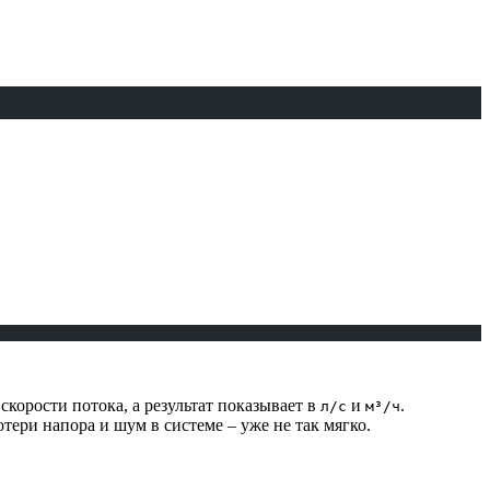
корости потока, а результат показывает в
и
.
л/с
м³/ч
потери напора и шум в системе – уже не так мягко.