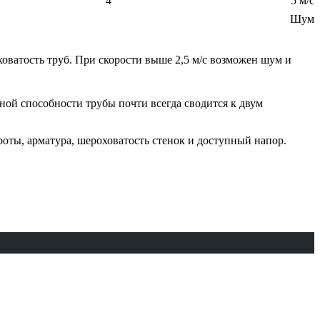
4
5 м/с
Шум
оватость труб. При скорости выше 2,5 м/с возможен шум и
кной способности трубы почти всегда сводится к двум
роты, арматура, шероховатость стенок и доступный напор.