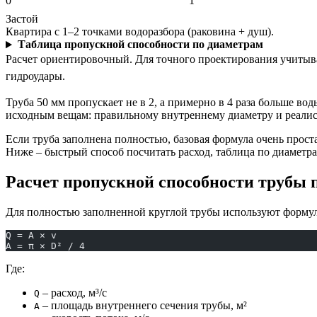
0
1
Застой
Квартира с 1–2 точками водоразбора (раковина + душ).
Таблица пропускной способности по диаметрам
Расчет ориентировочный. Для точного проектирования учитыва
гидроудары.
Труба 50 мм пропускает не в 2, а примерно в 4 раза больше во
исходным вещам: правильному внутреннему диаметру и реалис
Если труба заполнена полностью, базовая формула очень проста
Ниже – быстрый способ посчитать расход, таблица по диаметра
Расчет пропускной способности трубы 
Для полностью заполненной круглой трубы используют формул
Q = A × v
A = π × D² / 4
Где:
– расход, м³/с
Q
– площадь внутреннего сечения трубы, м²
A