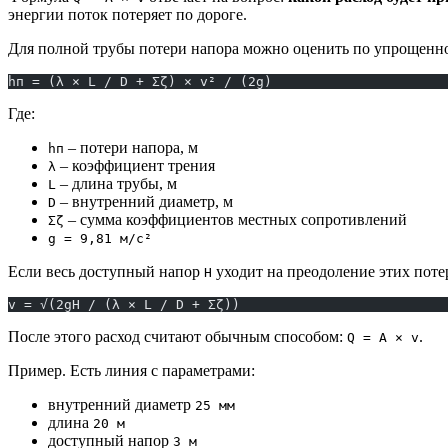
энергии поток потеряет по дороге.
Для полной трубы потери напора можно оценить по упрощенно
hп = (λ × L / D + Σζ) × v² / (2g)
Где:
– потери напора, м
hп
– коэффициент трения
λ
– длина трубы, м
L
– внутренний диаметр, м
D
– сумма коэффициентов местных сопротивлений
Σζ
g = 9,81 м/с²
Если весь доступный напор
уходит на преодоление этих потер
H
v = √(2gH / (λ × L / D + Σζ))
После этого расход считают обычным способом:
.
Q = A × v
Пример. Есть линия с параметрами:
внутренний диаметр
25 мм
длина
20 м
доступный напор
3 м