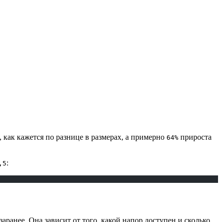
, как кажется по разнице в размерах, а примерно
прироста
64%
:
,5
заранее. Она зависит от того, какой напор доступен и сколько