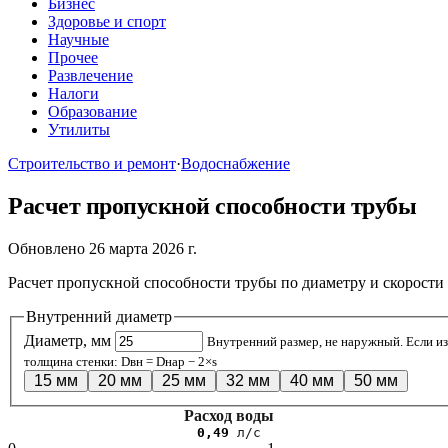
Бизнес
Здоровье и спорт
Научные
Прочее
Развлечение
Налоги
Образование
Утилиты
Строительство и ремонт
·
Водоснабжение
Расчет пропускной способности трубы
Обновлено 26 марта 2026 г.
Расчет пропускной способности трубы по диаметру и скорости 
Внутренний диаметр
Диаметр, мм
Внутренний размер, не наружный. Если и
толщина стенки: Dвн = Dнар − 2×s
15 мм
20 мм
25 мм
32 мм
40 мм
50 мм
Расход воды
0,49
л/с