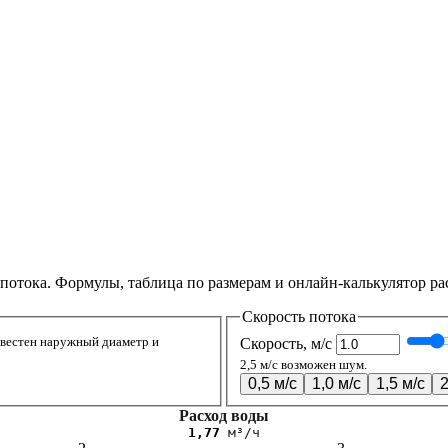
потока. Формулы, таблица по размерам и онлайн-калькулятор ра
Скорость потока
звестен наружный диаметр и
Скорость, м/с
2,5 м/с возможен шум.
0,5 м/с
1,0 м/с
1,5 м/с
2
Расход воды
1,77
м³/ч