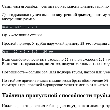
Самая частая ошибка – считать по наружному диаметру или по
Для гидравлики нужен именно
внутренний диаметр
, потому 
внутренний размер:
Dвн = Dнар − 2 × s
Где
– толщина стенки.
s
Простой пример. У трубы наружный диаметр
, толщина 
25 мм
Dвн = 25 − 2 × 2,5 = 20 мм
Если ошибочно посчитать расход по
при скорости
25 мм
1,0 м
Если считать правильно, по
, получится только
20 мм
1,131 м³/
Погрешность – больше
. Для подбора трубы, насоса или уча
56%
По этой же причине нельзя механически брать обозначение
DN 
геометрия при похожей маркировке может заметно отличаться.
Таблица пропускной способности трубы
Ниже – ориентировочная таблица для
внутреннего
диаметра тр