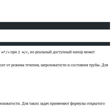
при
, но реальный доступный напор может
 м³/ч
2 м/с
исит от режима течения, шероховатости и состояния трубы. Для
шероховатости. Для таких задач применяют формулы открытого