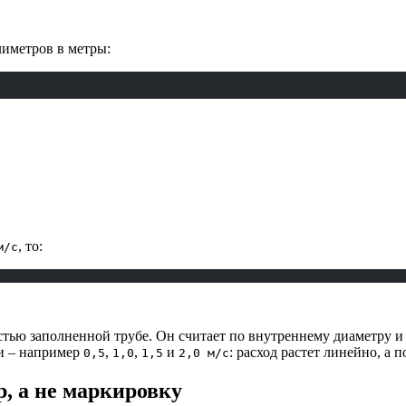
лиметров в метры:
, то:
м/с
тью заполненной трубе. Он считает по внутреннему диаметру и с
ти – например
,
,
и
: расход растет линейно, а 
0,5
1,0
1,5
2,0 м/с
р, а не маркировку