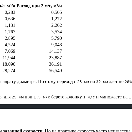
/с, м³/ч
Расход при 2 м/с, м³/ч
0,283
0,565
0,636
1,272
1,131
2,262
1,767
3,534
2,895
5,790
4,524
9,048
7,069
14,137
11,944
23,887
18,096
36,191
28,274
56,549
квадрату диаметра. Поэтому переход с
на
дает не
25 мм
32 мм
28%
р, для
при
берете колонку
и умножаете на
25 мм
1,5 м/с
1 м/с
1
и заданной скорости
. Но на практике скорость часто неизвестна 