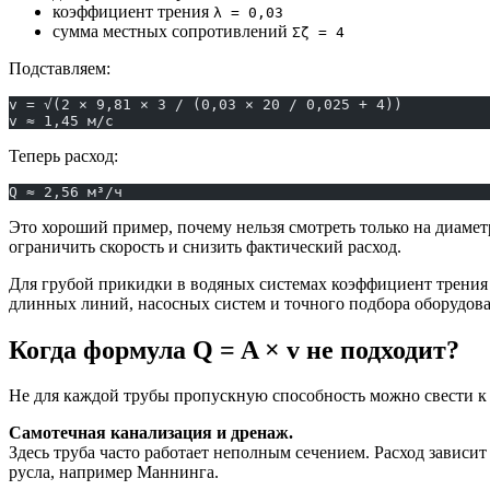
коэффициент трения
λ = 0,03
сумма местных сопротивлений
Σζ = 4
Подставляем:
v = √(2 × 9,81 × 3 / (0,03 × 20 / 0,025 + 4))
v ≈ 1,45 м/с
Теперь расход:
Q ≈ 2,56 м³/ч
Это хороший пример, почему нельзя смотреть только на диаме
ограничить скорость и снизить фактический расход.
Для грубой прикидки в водяных системах коэффициент трени
длинных линий, насосных систем и точного подбора оборудов
Когда формула Q = A × v не подходит?
Не для каждой трубы пропускную способность можно свести к
Самотечная канализация и дренаж.
Здесь труба часто работает неполным сечением. Расход зависит
русла, например Маннинга.