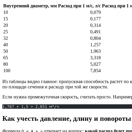
Внутренний диаметр, мм
Расход при 1 м/с, л/с
Расход при 1 м
10
0,079
15
0,177
20
0,314
25
0,491
32
0,804
40
1,257
50
1,963
65
3,318
80
5,027
100
7,854
Из таблицы видно главное: пропускная способность растет по 
по площади сечения и расходу при той же скорости.
Если нужна промежуточная скорость, считать просто. Наприме
1,767 × 1,5 = 2,651 м³/ч
Как учесть давление, длину и повороты
Формула
отвечает на вопрос:
какой расход будет пр
Q = A × v