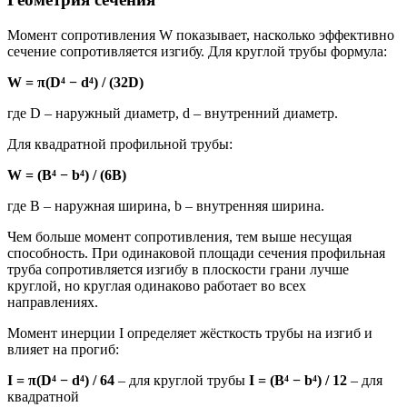
Момент сопротивления W показывает, насколько эффективно
сечение сопротивляется изгибу. Для круглой трубы формула:
W = π(D⁴ − d⁴) / (32D)
где D – наружный диаметр, d – внутренний диаметр.
Для квадратной профильной трубы:
W = (B⁴ − b⁴) / (6B)
где B – наружная ширина, b – внутренняя ширина.
Чем больше момент сопротивления, тем выше несущая
способность. При одинаковой площади сечения профильная
труба сопротивляется изгибу в плоскости грани лучше
круглой, но круглая одинаково работает во всех
направлениях.
Момент инерции I определяет жёсткость трубы на изгиб и
влияет на прогиб:
I = π(D⁴ − d⁴) / 64
– для круглой трубы
I = (B⁴ − b⁴) / 12
– для
квадратной