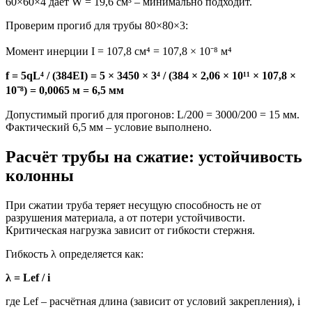
60×60×4 даёт W = 19,6 см³ – минимально подходит.
Проверим прогиб для трубы 80×80×3:
Момент инерции I = 107,8 см⁴ = 107,8 × 10⁻⁸ м⁴
f = 5qL⁴ / (384EI) = 5 × 3450 × 3⁴ / (384 × 2,06 × 10¹¹ × 107,8 ×
10⁻⁸) = 0,0065 м = 6,5 мм
Допустимый прогиб для прогонов: L/200 = 3000/200 = 15 мм.
Фактический 6,5 мм – условие выполнено.
Расчёт трубы на сжатие: устойчивость
колонны
При сжатии труба теряет несущую способность не от
разрушения материала, а от потери устойчивости.
Критическая нагрузка зависит от гибкости стержня.
Гибкость λ определяется как:
λ = Lef / i
где Lef – расчётная длина (зависит от условий закрепления), i