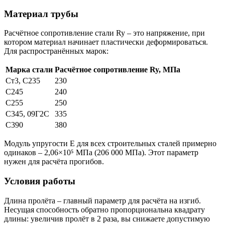
Материал трубы
Расчётное сопротивление стали Ry – это напряжение, при
котором материал начинает пластически деформироваться.
Для распространённых марок:
Марка стали
Расчётное сопротивление Ry, МПа
Ст3, С235
230
С245
240
С255
250
С345, 09Г2С
335
С390
380
Модуль упругости E для всех строительных сталей примерно
одинаков – 2,06×10⁵ МПа (206 000 МПа). Этот параметр
нужен для расчёта прогибов.
Условия работы
Длина пролёта – главный параметр для расчёта на изгиб.
Несущая способность обратно пропорциональна квадрату
длины: увеличив пролёт в 2 раза, вы снижаете допустимую