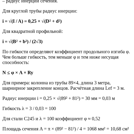
– радиус инерции сечения.
Для круглой трубы радиус инерции:
i = √(I / A) = 0,25 × √(D² + d²)
Для квадратной профильной:
i = √(B² + b²) / (2√3)
По гибкости определяют коэффициент продольного изгиба φ.
Чем больше гибкость, тем меньше φ и тем ниже несущая
способность:
N ≤ φ × A × Ry
Для примера: колонна из трубы 89×4, длина 3 метра,
шарнирное закрепление концов. Расчётная длина Lef = 3 м.
Радиус инерции i = 0,25 × √(89² + 81²) = 30 мм = 0,03 м
Гибкость λ = 3 / 0,03 = 100
Для стали С245 и λ = 100 коэффициент φ ≈ 0,52
Площадь сечения A = π × (89² − 81²) / 4 = 1068 мм² = 10,68 см²