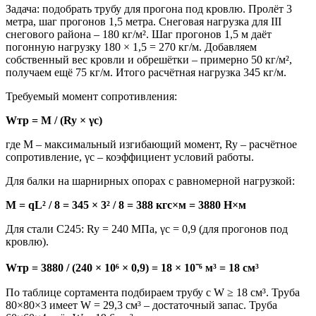
Задача: подобрать трубу для прогона под кровлю. Пролёт 3
метра, шаг прогонов 1,5 метра. Снеговая нагрузка для III
снегового района – 180 кг/м². Шаг прогонов 1,5 м даёт
погонную нагрузку 180 × 1,5 = 270 кг/м. Добавляем
собственный вес кровли и обрешётки – примерно 50 кг/м²,
получаем ещё 75 кг/м. Итого расчётная нагрузка 345 кг/м.
Требуемый момент сопротивления:
Wтр = M / (Ry × γc)
где M – максимальный изгибающий момент, Ry – расчётное
сопротивление, γc – коэффициент условий работы.
Для балки на шарнирных опорах с равномерной нагрузкой:
M = qL² / 8 = 345 × 3² / 8 = 388 кгс×м = 3880 Н×м
Для стали С245: Ry = 240 МПа, γc = 0,9 (для прогонов под
кровлю).
Wтр = 3880 / (240 × 10⁶ × 0,9) = 18 × 10⁻⁶ м³ = 18 см³
По таблице сортамента подбираем трубу с W ≥ 18 см³. Труба
80×80×3 имеет W = 29,3 см³ – достаточный запас. Труба