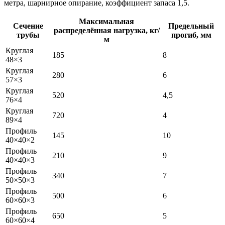
метра, шарнирное опирание, коэффициент запаса 1,5.
Максимальная
Сечение
Предельный
распределённая нагрузка, кг/
трубы
прогиб, мм
м
Круглая
185
8
48×3
Круглая
280
6
57×3
Круглая
520
4,5
76×4
Круглая
720
4
89×4
Профиль
145
10
40×40×2
Профиль
210
9
40×40×3
Профиль
340
7
50×50×3
Профиль
500
6
60×60×3
Профиль
650
5
60×60×4