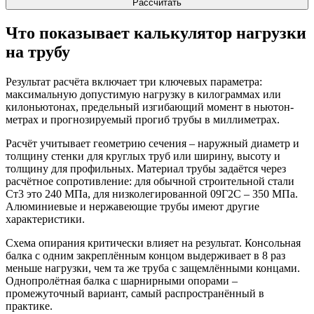
Рассчитать
Что показывает калькулятор нагрузки
на трубу
Результат расчёта включает три ключевых параметра:
максимальную допустимую нагрузку в килограммах или
килоньютонах, предельный изгибающий момент в ньютон-
метрах и прогнозируемый прогиб трубы в миллиметрах.
Расчёт учитывает геометрию сечения – наружный диаметр и
толщину стенки для круглых труб или ширину, высоту и
толщину для профильных. Материал трубы задаётся через
расчётное сопротивление: для обычной строительной стали
Ст3 это 240 МПа, для низколегированной 09Г2С – 350 МПа.
Алюминиевые и нержавеющие трубы имеют другие
характеристики.
Схема опирания критически влияет на результат. Консольная
балка с одним закреплённым концом выдерживает в 8 раз
меньше нагрузки, чем та же труба с защемлёнными концами.
Однопролётная балка с шарнирными опорами –
промежуточный вариант, самый распространённый в
практике.