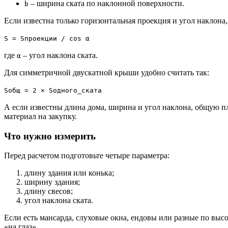
– ширина ската по наклонной поверхности.
b
Если известна только горизонтальная проекция и угол наклона,
S = Sпроекции / cos α
где
– угол наклона ската.
α
Для симметричной двускатной крыши удобно считать так:
Sобщ = 2 × Sодного_ската
А если известны длина дома, ширина и угол наклона, общую п
материал на закупку.
Что нужно измерить
Перед расчетом подготовьте четыре параметра:
длину здания или конька;
ширину здания;
длину свесов;
угол наклона ската.
Если есть мансарда, слуховые окна, ендовы или разные по вы
«на глаз».