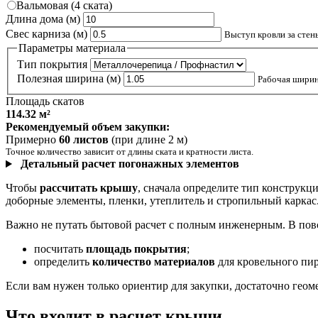
Вальмовая (4 ската)
Длина дома (м)
Свес карниза (м)
Выступ кровли за стен
Параметры материала
Тип покрытия
Полезная ширина (м)
Рабочая ширин
Площадь скатов
114.32 м²
Рекомендуемый объем закупки:
Примерно
60 листов
(при длине 2 м)
Точное количество зависит от длины ската и кратности листа.
Детальный расчет погонажных элементов
Чтобы
рассчитать крышу
, сначала определите тип конструкц
доборные элементы, пленки, утеплитель и стропильный каркас.
Важно не путать бытовой расчет с полным инженерным. В повс
посчитать
площадь покрытия
;
определить
количество материалов
для кровельного пир
Если вам нужен только ориентир для закупки, достаточно геоме
Что входит в расчет крыши