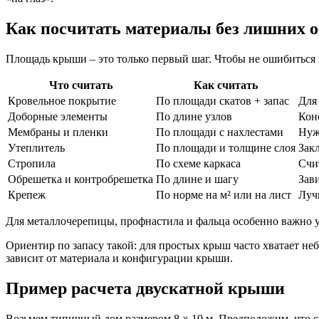
Как посчитать материалы без лишних о
Площадь крыши – это только первый шаг. Чтобы не ошибиться в
Что считать
Как считать
Кровельное покрытие
По площади скатов + запас
Для
Доборные элементы
По длине узлов
Кон
Мембраны и пленки
По площади с нахлестами
Нуж
Утеплитель
По площади и толщине слоя
Зак
Стропила
По схеме каркаса
Счи
Обрешетка и контробрешетка
По длине и шагу
Зав
Крепеж
По норме на м² или на лист
Луч
Для металлочерепицы, профнастила и фальца особенно важно
Ориентир по запасу такой: для простых крыш часто хватает не
зависит от материала и конфигурации крыши.
Пример расчета двускатной крыши
Возьмем типичный дом размером 8 × 10 м. Предположим, что све