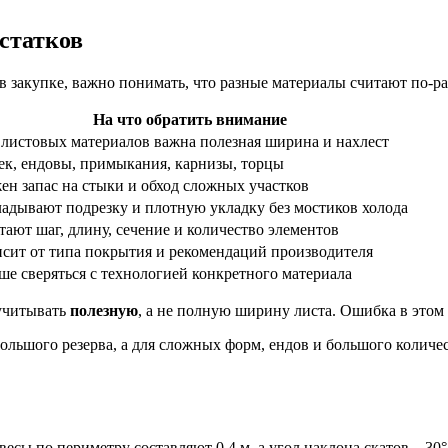
статков
 закупке, важно понимать, что разные материалы считают по-ра
На что обратить внимание
 листовых материалов важна полезная ширина и нахлест
ек, ендовы, примыкания, карнизы, торцы
ен запас на стыки и обход сложных участков
ладывают подрезку и плотную укладку без мостиков холода
тают шаг, длину, сечение и количество элементов
исит от типа покрытия и рекомендаций производителя
ше сверяться с технологией конкретного материала
 учитывать
полезную
, а не полную ширину листа. Ошибка в этом 
большого резерва, а для сложных форм, ендов и большого количес
сы по периметру составляют 0,4 м, а угол наклона скатов – 30°