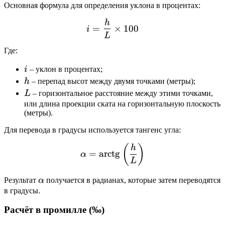
Основная формула для определения уклона в процентах:
h
i = \frac{h}{L} \times 1
=
×
100
i
L
Где:
i
i
– уклон в процентах;
h
h
– перепад высот между двумя точками (метры);
L
L
– горизонтальное расстояние между этими точками,
или длина проекции ската на горизонтальную плоскость
(метры).
Для перевода в градусы используется тангенс угла:
\alpha = \text{arctg}\lef
(
)
h
=
arctg
α
L
\alpha
Результат
α
получается в радианах, которые затем переводятся
в градусы.
Расчёт в промилле (‰)