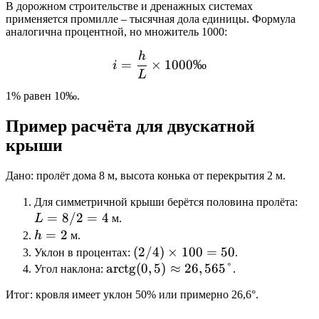
В дорожном строительстве и дренажных системах
применяется промилле – тысячная дола единицы. Формула
аналогична процентной, но множитель 1000:
h
i = \frac{h}{L} \times 1
=
×
1000‰
i
L
1% равен 10‰.
Пример расчёта для двускатной
крыши
Дано: пролёт дома 8 м, высота конька от перекрытия 2 м.
L
Для симметричной крыши берётся половина пролёта:
=
8/2
=
4
=
L
м.
8
h
=
2
h
м.
/
=
(2 /
(
2/4
)
×
100
=
50
Уклон в процентах:
.
2
2
\text{arctg}
arctg
4)
(
0
,
5
)
≈
26
,
565°
Угол наклона:
.
=
(0,5)
\times
Итог: кровля имеет уклон 50% или примерно 26,6°.
4
\approx
100 =
26,565°
50%