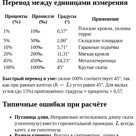
Перевод между единицами измерения
Проценты
Промилле
Градусы
Применение
(%)
(‰)
(°)
Плоские кровли, уклоны
1%
10‰
0,57°
террас
5%
50‰
2,86°
Складские площадки
10%
100‰
5,71°
Гаражные подъёмы
20%
200‰
11,31°
Мягкая кровля
45%
450‰
24,23°
Металлочерепица
100%
1000‰
45°
Крутые скаты
Быстрый перевод в уме:
уклон 100% соответствует 45°, так
h
=
как при равных катетах (
h
L
) угол равен 45°. Для малых
=
углов (до 15%) приближённо: градусы ≈ проценты × 0,57.
L
Типичные ошибки при расчёте
Путаница длин.
Неправильно использовать длину ската
L
(гипотенузу) вместо горизонтальной проекции.
L
всегда
катет, а не гипотенуза.
Разные единицы.
Высота в сантиметрах, длина в