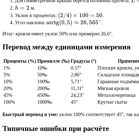
L
Для симметричной крыши берётся половина пролёта:
L
=
h
=
2
h
м.
8
=
(2 /
(
2/4
)
×
100
=
50
Уклон в процентах:
.
/
2
\text{arctg}
arctg
4)
(
0
,
5
)
≈
26
,
565°
Угол наклона:
.
2
(0,5)
\times
Итог: кровля имеет уклон 50% или примерно 26,6°.
=
\approx
100 =
4
26,565°
50%
Перевод между единицами измерения
Проценты (%)
Промилле (‰)
Градусы (°)
Примене
1%
10‰
0,57°
Плоские кровли, у
5%
50‰
2,86°
Складские площад
10%
100‰
5,71°
Гаражные подъёмы
20%
200‰
11,31°
Мягкая кровля
45%
450‰
24,23°
Металлочерепица
100%
1000‰
45°
Крутые скаты
Быстрый перевод в уме:
уклон 100% соответствует 45°, так ка
Типичные ошибки при расчёте