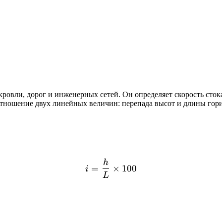
ровли, дорог и инженерных сетей. Он определяет скорость сток
оотношение двух линейных величин: перепада высот и длины гор
h
i = \frac{h}{L} \times 1
=
×
100
i
L