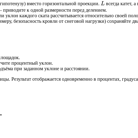
L
(гипотенузу) вместо горизонтальной проекции.
L
всегда катет, а
– приводите к одной размерности перед делением.
 уклон каждого ската рассчитывается относительно своей пол
ру, безопасность кровли от снеговой нагрузки) сохраняйте два
площадок.
учите процентный уклон.
дъёма при заданном уклоне и расстоянии.
ницы. Результат отображается одновременно в процентах, градус