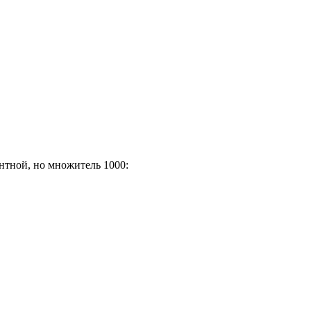
t(\frac{h}{L}\right)
нтной, но множитель 1000:
000‰