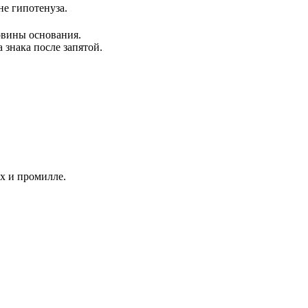
 не гипотенуза.
овины основания.
 знака после запятой.
ах и промилле.