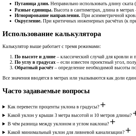
Путаница длин.
Неправильно использовать длину ската 
Разные единицы.
Высота в сантиметрах, длина в метрах 
Игнорирование направления.
При асимметричной кровли
Округление.
При критичных инженерных расчётах (к приме
Использование калькулятора
Калькулятор выше работает с тремя режимами:
По высоте и длине
– классический случай для кровли и 
По углу в градусах
– если известен проектный угол, пол
Обратный расчёт
– определение необходимой высоты по
Все значения вводятся в метрах или указываются как доли еди
Часто задаваемые вопросы
Как перевести проценты уклона в градусы?
Какой уклон у крыши 3 метра высотой и 10 метров длины?
В чём разница между уклоном и углом наклона?
Какой минимальный уклон для ливневой канализации?