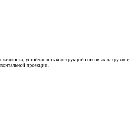
а жидкости, устойчивость конструкций снеговых нагрузок и
изонтальной проекции.
00%