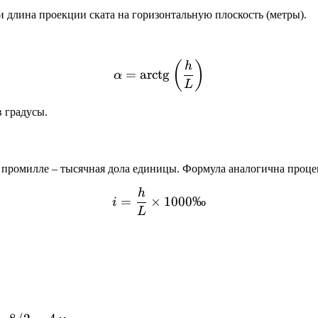
и длина проекции ската на горизонтальную плоскость (метры).
\alpha = \text{arctg}\lef
(
)
h
=
arctg
α
L
в градусы.
 промилле – тысячная дола единицы. Формула аналогична проце
h
i = \frac{h}{L} \times 1
=
×
1000‰
i
L