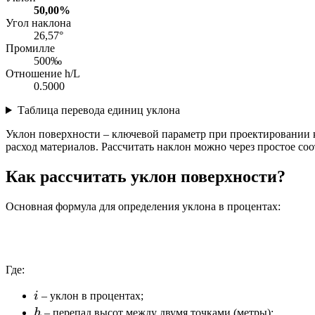
50,00%
Угол наклона
26,57°
Промилле
500‰
Отношение h/L
0.5000
Таблица перевода единиц уклона
Уклон поверхности – ключевой параметр при проектировании к
расход материалов. Рассчитать наклон можно через простое с
Как рассчитать уклон поверхности?
Основная формула для определения уклона в процентах:
Где:
i
i
– уклон в процентах;
h
h
– перепад высот между двумя точками (метры);