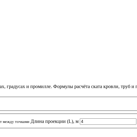
ах, градусах и промилле. Формулы расчёта ската кровли, труб и
Длина проекции (L), м
т между точками