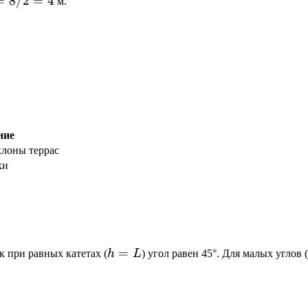
=
8/2
=
4
м.
ние
клоны террас
ки
h
=
к при равных катетах (
h
L
) угол равен 45°. Для малых углов
=
L