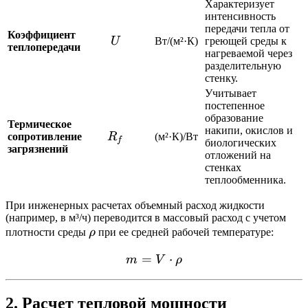
Характеризует
интенсивность
передачи тепла от
Коэффициент
U
U
Вт/(м²·К)
греющей среды к
теплопередачи
нагреваемой через
разделительную
стенку.
Учитывает
постепенное
образование
Термическое
накипи, окислов и
R_f
сопротивление
R
(м²·К)/Вт
f
биологических
загрязнений
отложений на
стенках
теплообменника.
При инженерных расчетах объемный расход жидкости
(например, в м³/ч) переводится в массовый расход с учетом
\rho
плотности среды
ρ
при ее средней рабочей температуре:
=
m = V \cdot \rho
⋅
m
V
ρ
2. Расчет тепловой мощности