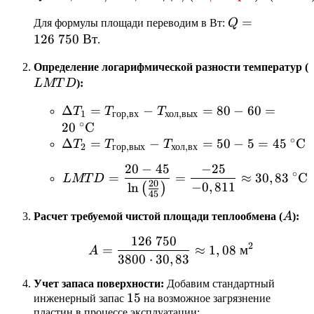
Q =
=
Для формулы площади переводим в Вт:
Q
126\text{
126
750
Вт
.
}750\text{
Определение логарифмической разности температур (
Вт}
L
MT
D
):
\Delta T_1 =
Δ
=
−
=
80
−
60
=
T
T
T
1
гор
,
вх
хол
,
вых
∘
T_{\text{гор,вх}} -
20
C
∘
T_{\text{хол,вых}}
\Delta T_2 =
Δ
=
−
=
50
−
5
=
45
C
T
T
T
2
гор
,
вых
хол
,
вх
= 80 - 60 =
T_{\text{гор,вых}}
20
−
45
−
25
LMTD = \frac{20 - 45
20\text{
- T_{\text{хол,вх}}
∘
=
=
≈
30
,
83
C
L
MT
D
20
−
0
,
811
l
n
(
)
}^\circ\text{C}
= 50 - 5 = 45\text{
45
}^\circ\text{C}
A
Расчет требуемой чистой площади теплообмена (
A
):
126
750
A = \frac{126\text{ }7
2
=
≈
1
,
08
м
A
3800
⋅
30
,
83
Учет запаса поверхности:
Добавим стандартный
15%
15
инженерный запас
на возможное загрязнение
пластин в процессе эксплуатации: