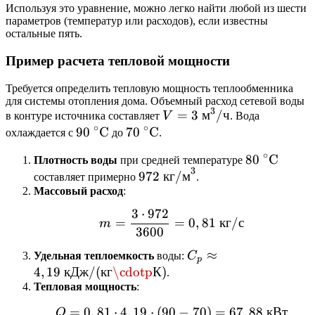
Используя это уравнение, можно легко найти любой из шести
параметров (температур или расходов), если известны
остальные пять.
Пример расчета тепловой мощности
Требуется определить тепловую мощность теплообменника
для системы отопления дома. Объемный расход сетевой воды
3
V = 3\text{
=
3
м
/
ч
в контуре источника составляет
V
. Вода
∘
∘
м}^3/\text{ч}
90\text{
90
C
70\text{
70
C
охлаждается с
до
.
}^\circ\text{C}
}^\circ\text{C}
∘
80\text{
80
C
Плотность воды
при средней температуре
3
972\text{
}^\circ\tex
972
кг
/
м
составляет примерно
.
кг/м}^3
Массовый расход
:
3
⋅
972
m = \frac{3 \cdot 972}
=
=
0
,
81
кг
/
с
m
3600
C_p
≈
Удельная теплоемкость
воды:
C
p
\approx
4
,
19
кДж
/(
кг
\cdotp
К
)
.
4,19\text{
Тепловая мощность
:
кДж/(кг·К)}
=
0
,
81
⋅
4
,
19
⋅
(
90
Q = 0,81 \cdot 4,19 \cdo
−
70
)
=
67
,
88
кВт
Q