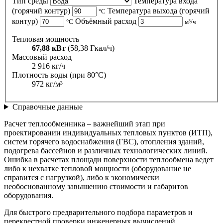
Тип среды
Температура входа
(горячий контур)
Температура выхода (горячий
°C
контур)
Объёмный расход
°C
м³/ч
Тепловая мощность
67,88 кВт
(58,38 Гкал/ч)
Массовый расход
2 916 кг/ч
Плотность воды (при 80°C)
972 кг/м³
Справочные данные
Расчет теплообменника – важнейший этап при
проектировании индивидуальных тепловых пунктов (ИТП),
систем горячего водоснабжения (ГВС), отопления зданий,
подогрева бассейнов и различных технологических линий.
Ошибка в расчетах площади поверхности теплообмена ведет
либо к нехватке тепловой мощности (оборудование не
справится с нагрузкой), либо к экономически
необоснованному завышению стоимости и габаритов
оборудования.
Для быстрого предварительного подбора параметров и
перекрестной проверки инженерных вычислений