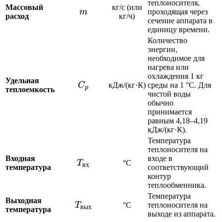
теплоносителя,
Массовый
кг/с (или
m
m
проходящая через
расход
кг/ч)
сечение аппарата в
единицу времени.
Количество
энергии,
необходимое для
нагрева или
охлаждения 1 кг
Удельная
C_p
C
кДж/(кг·К)
среды на 1 °C. Для
p
теплоемкость
чистой воды
обычно
принимается
равным 4,18–4,19
кДж/(кг·К).
Температура
теплоносителя на
Входная
входе в
T_{\text{вх}}
T
°C
вх
температура
соответствующий
контур
теплообменника.
Температура
Выходная
T_{\text{вых}}
T
°C
теплоносителя на
вых
температура
выходе из аппарата.