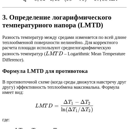
3. Определение логарифмического
температурного напора (LMTD)
Разность температур между средами изменяется по всей длине
теплообменной поверхности нелинейно. Для корректного
расчета площади используют среднелогарифмическую
LMTD
разность температур (
L
MT
D
– Logarithmic Mean Temperature
Difference).
Формула LMTD для противотока
В противоточной схеме (когда среды движутся навстречу друг
другу) эффективность теплообмена максимальна. Формула
имеет вид:
Δ
−
Δ
T
T
LMTD = \frac{\Delta T_1 
1
2
=
L
MT
D
l
n
(
Δ
/Δ
)
T
T
1
2
где: