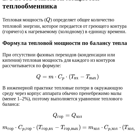
теплообменника
Q
Тепловая мощность (
Q
) определяет общее количество
тепловой энергии, которое передается от греющего контура
(горячего) к нагреваемому (холодному) в единицу времени.
Формула тепловой мощности по балансу тепла
При отсутствии фазовых переходов (конденсации или
кипения) тепловая мощность для каждого из контуров
рассчитывается по формуле:
=
⋅
⋅
Q = m \cdot C_p \cdot (T
(
−
)
Q
m
C
T
T
вх
вых
p
В инженерной практике тепловые потери в окружающую
среду через корпус аппарата обычно пренебрежимо малы
(менее 1–2%), поэтому выполняется уравнение теплового
баланса:
=
Q_{\text{гор}} = Q_{\te
Q
Q
гор
хол
⋅
⋅
(
−
m_{\text{гор}} \cdot C_{
)
=
⋅
⋅
(
m
C
T
T
m
C
T
гор
,
гор
гор
,
вх
гор
,
вых
хол
,
хол
хол
,
p
p