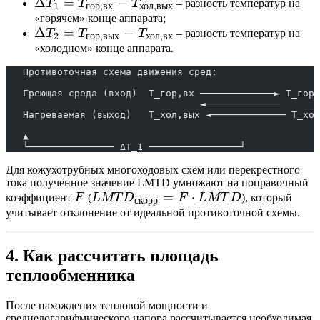
\Delta T_1 =
Δ
=
−
T
T
T
– разность температур на
1
гор
,
вх
хол
,
вых
T_{\text{гор,вх}} -
«горячем» конце аппарата;
\Delta T_2 =
Δ
=
−
T
T
T
– разность температур на
T_{\text{хол,вых}}
2
гор
,
вых
хол
,
вх
T_{\text{гор,вых}}
«холодном» конце аппарата.
- T_{\text{хол,вх}}
   Противоточная схема движения сред:
   Греющая среда (вход)  T_гор,вх ─────────────► T_гор,
                                  ◄─────────────
   Нагреваемая (выход)   T_хол,вых ◄───────────── T_хол
   ▲                                                   
   └─────────────── ΔT_1 ────────────────┘             
Для кожухотрубных многоходовых схем или перекрестного
тока полученное значение LMTD умножают на поправочный
F
LMTD_{\text{скорр}}
=
⋅
коэффициент
F
(
L
MT
D
F
L
MT
D
), который
скорр
= F \cdot LMTD
учитывает отклонение от идеальной противоточной схемы.
4. Как рассчитать площадь
теплообменника
После нахождения тепловой мощности и
среднелогарифмического напора рассчитывается необходимая