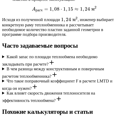
2
=
1
,
08
⋅
1
A_{\text{расч}} = 1,08
,
15
≈
1
,
24
м
A
расч
2
1,24\text{
1
,
24
м
Исходя из полученной площади
, инженер выбирает
конкретную раму теплообменника и рассчитывает
м}^2
необходимое количество пластин заданной геометрии в
программе подбора производителя.
Часто задаваемые вопросы
Какой запас по площади теплообмена необходимо
закладывать при расчете?
В чем разница между конструктивным и поверочным
расчетом теплообменника?
Что такое поправочный коэффициент F в расчете LMTD и
когда он нужен?
Как влияет скорость движения теплоносителя на
эффективность теплообмена?
Похожие калькуляторы и статьи