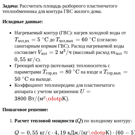
Задача:
Рассчитать площадь разборного пластинчатого
теплообменника для контура ГВС жилого дома.
Исходные данные:
T_{
Нагреваемый контур (ГВС): нагрев холодной воды от
∘
∘
=
5
C
T_{\text{хол,вых}}
=
60
C
= 5
T
до
T
(согласно
хол
,
вх
хол
,
вых
= 60\text{
}^\
санитарным нормам ГВС). Расход нагреваемой воды
3
V_{\text{хол}}
=
2
м
/
ч
m_{\text
≈
составляет
V
(массовый расход
m
}^\circ\text{C}
хол
хол
= 2\text{
\approx
0
,
55
кг
/
с
).
м}^3/\text{ч}
0,55\text
Греющий контур (котельная): теплоноситель с
∘
T_{\text{гор,вх}}
=
80
C
T_{\text{го
=
параметрами
T
на входе и
T
с}
гор
,
вх
гор
,
вых
∘
= 80\text{
= 50\text{
50
C
на выходе.
}^\circ\text{C}
}^\circ\tex
Коэффициент теплопередачи для пластинчатого
U =
=
аппарата с учетом загрязнения:
U
3800\text{
3800
Вт
/(
м
²
\cdotp
К
)
.
Вт/(м²·К)}
Пошаговое решение:
Q
Расчет тепловой мощности (
Q
)
по холодному контуру:
=
0
,
55
кг
/
с
⋅
4
,
19
кДж
Q = 0,55\text{ кг/с} \c
/(
кг
\cdotp
К
)
⋅
(
60
−
5
Q