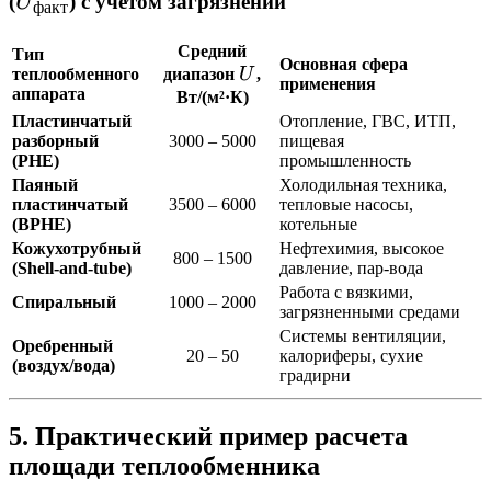
U_{\text{факт}}
(
) с учетом загрязнений
U
факт
Средний
Тип
Основная сфера
U
теплообменного
диапазон
U
,
применения
аппарата
Вт/(м²·К)
Пластинчатый
Отопление, ГВС, ИТП,
разборный
3000 – 5000
пищевая
(PHE)
промышленность
Паяный
Холодильная техника,
пластинчатый
3500 – 6000
тепловые насосы,
(BPHE)
котельные
Кожухотрубный
Нефтехимия, высокое
800 – 1500
(Shell-and-tube)
давление, пар-вода
Работа с вязкими,
Спиральный
1000 – 2000
загрязненными средами
Системы вентиляции,
Оребренный
20 – 50
калориферы, сухие
(воздух/вода)
градирни
5. Практический пример расчета
площади теплообменника