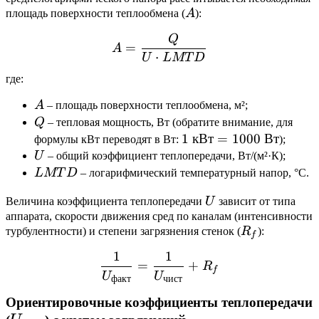
A
площадь поверхности теплообмена (
A
):
Q
A = \frac{Q}{U \cdot L
=
A
⋅
U
L
MT
D
где:
A
A
– площадь поверхности теплообмена, м²;
Q
Q
– тепловая мощность, Вт (обратите внимание, для
1\text{
1
кВт
=
1000
Вт
формулы кВт переводят в Вт:
);
U
кВт} =
U
– общий коэффициент теплопередачи, Вт/(м²·К);
1000\text{
LMTD
L
MT
D
– логарифмический температурный напор, °C.
Вт}
U
Величина коэффициента теплопередачи
U
зависит от типа
аппарата, скорости движения сред по каналам (интенсивности
R_f
турбулентности) и степени загрязнения стенок (
R
):
f
1
1
\frac{1}{U_{\text{факт}}
=
+
R
f
U
U
факт
чист
Ориентировочные коэффициенты теплопередачи