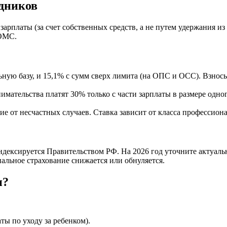
удников
зарплаты (за счет собственных средств, а не путем удержания из
ФОМС.
ую базу, и 15,1% с сумм сверх лимита (на ОПС и ОСС). Взнос
имательства платят 30% только с части зарплаты в размере од
е от несчастных случаев. Ставка зависит от класса профессион
ндексируется Правительством РФ. На 2026 год уточните актуаль
иальное страхование снижается или обнуляется.
и?
ты по уходу за ребенком).