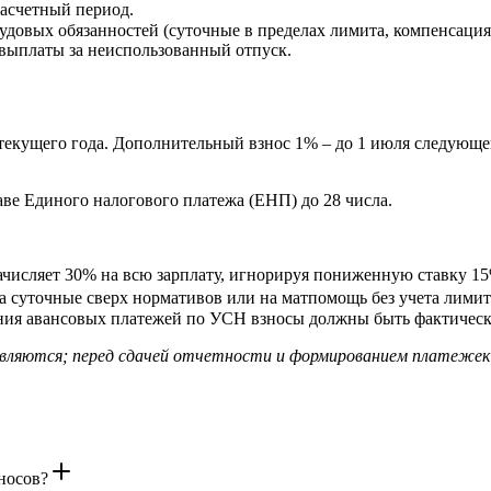
расчетный период.
довых обязанностей (суточные в пределах лимита, компенсация 
выплаты за неиспользованный отпуск.
текущего года. Дополнительный взнос 1% – до 1 июля следующе
ве Единого налогового платежа (ЕНП) до 28 числа.
ачисляет 30% на всю зарплату, игнорируя пониженную ставку 1
 суточные сверх нормативов или на матпомощь без учета лимита
ия авансовых платежей по УСН взносы должны быть фактически 
новляются; перед сдачей отчетности и формированием платеже
носов?