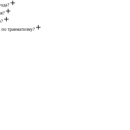
года?
ля?
в?
а по травматизму?