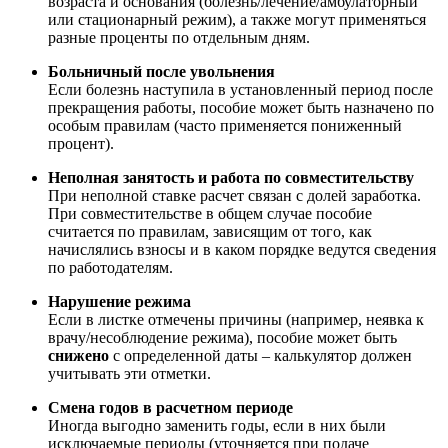
возраста и основания (болезнь/лечение/амбулаторный
или стационарный режим), а также могут применяться
разные проценты по отдельным дням.
Больничный после увольнения
Если болезнь наступила в установленный период после
прекращения работы, пособие может быть назначено по
особым правилам (часто применяется пониженный
процент).
Неполная занятость и работа по совместительству
При неполной ставке расчет связан с долей заработка.
При совместительстве в общем случае пособие
считается по правилам, зависящим от того, как
начислялись взносы и в каком порядке ведутся сведения
по работодателям.
Нарушение режима
Если в листке отмечены причины (например, неявка к
врачу/несоблюдение режима), пособие может быть
снижено
с определенной даты – калькулятор должен
учитывать эти отметки.
Смена годов в расчетном периоде
Иногда выгодно заменить годы, если в них были
исключаемые периоды (уточняется при подаче