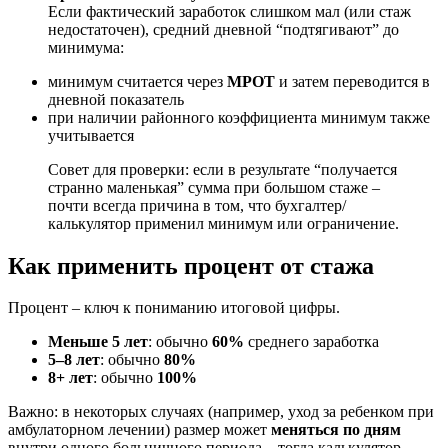
Если фактический заработок слишком мал (или стаж
недостаточен), средний дневной “подтягивают” до
минимума:
минимум считается через
МРОТ
и затем переводится в
дневной показатель
при наличии районного коэффициента минимум также
учитывается
Совет для проверки: если в результате “получается
странно маленькая” сумма при большом стаже –
почти всегда причина в том, что бухгалтер/
калькулятор применил минимум или ограничение.
Как применить процент от стажа
Процент – ключ к пониманию итоговой цифры.
Меньше 5 лет
: обычно
60%
среднего заработка
5–8 лет
: обычно
80%
8+ лет
: обычно
100%
Важно: в некоторых случаях (например, уход за ребенком при
амбулаторном лечении) размер может
меняться по дням
внутри одного больничного периода – тогда калькулятор