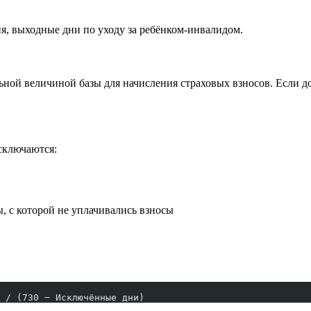
я, выходные дни по уходу за ребёнком-инвалидом.
ьной величиной базы для начисления страховых взносов. Если до
сключаются:
, с которой не уплачивались взносы
 / (730 − Исключённые дни)