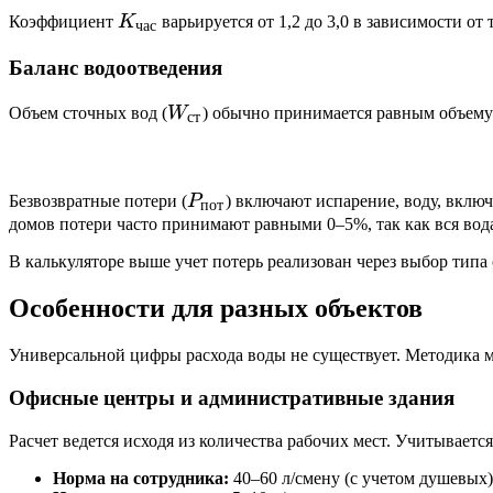
K_{час}
Коэффициент
K
варьируется от 1,2 до 3,0 в зависимости о
час
Баланс водоотведения
W_{ст}
Объем сточных вод (
W
) обычно принимается равным объему 
ст
P_{пот}
Безвозвратные потери (
P
) включают испарение, воду, вклю
пот
домов потери часто принимают равными 0–5%, так как вся вод
В калькуляторе выше учет потерь реализован через выбор типа
Особенности для разных объектов
Универсальной цифры расхода воды не существует. Методика м
Офисные центры и административные здания
Расчет ведется исходя из количества рабочих мест. Учитываетс
Норма на сотрудника:
40–60 л/смену (с учетом душевых)