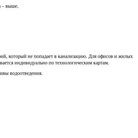
а – выше.
от}
рий, который не попадает в канализацию. Для офисов и жилых
ывается индивидуально по технологическим картам.
тивы водоотведения.