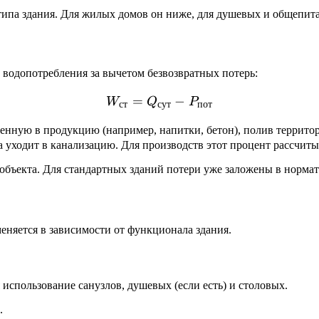
т типа здания. Для жилых домов он ниже, для душевых и общепит
водопотребления за вычетом безвозвратных потерь:
=
W_{ст} = Q_{сут} - P_{п
−
W
Q
P
ст
сут
пот
ченную в продукцию (например, напитки, бетон), полив террито
а уходит в канализацию. Для производств этот процент рассчит
 объекта. Для стандартных зданий потери уже заложены в норма
еняется в зависимости от функционала здания.
я использование санузлов, душевых (если есть) и столовых.
.