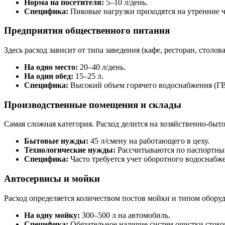
Норма на посетителя:
5–10 л/день.
Специфика:
Пиковые нагрузки приходятся на утренние 
Предприятия общественного питания
Здесь расход зависит от типа заведения (кафе, ресторан, столов
На одно место:
20–40 л/день.
На один обед:
15–25 л.
Специфика:
Высокий объем горячего водоснабжения (ГВС
Производственные помещения и склады
Самая сложная категория. Расход делится на хозяйственно-быт
Бытовые нужды:
45 л/смену на работающего в цеху.
Технологические нужды:
Рассчитываются по паспортным
Специфика:
Часто требуется учет оборотного водоснабже
Автосервисы и мойки
Расход определяется количеством постов мойки и типом оборуд
На одну мойку:
300–500 л на автомобиль.
Специфика:
Обязательное наличие систем очистки стоко