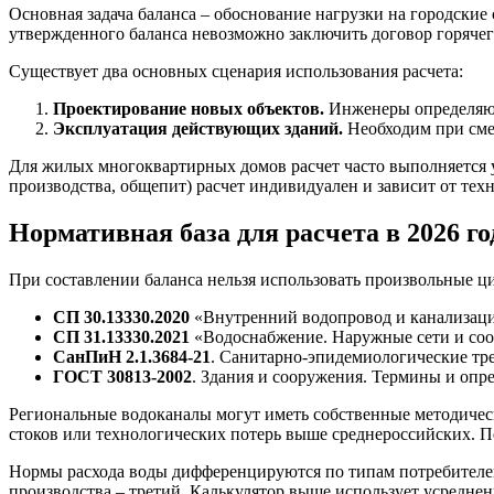
Основная задача баланса – обоснование нагрузки на городские
утвержденного баланса невозможно заключить договор горяче
Существует два основных сценария использования расчета:
Проектирование новых объектов.
Инженеры определяют 
Эксплуатация действующих зданий.
Необходим при смен
Для жилых многоквартирных домов расчет часто выполняется 
производства, общепит) расчет индивидуален и зависит от тех
Нормативная база для расчета в 2026 го
При составлении баланса нельзя использовать произвольные ц
СП 30.13330.2020
«Внутренний водопровод и канализаци
СП 31.13330.2021
«Водоснабжение. Наружные сети и соо
СанПиН 2.1.3684-21
. Санитарно-эпидемиологические тр
ГОСТ 30813-2002
. Здания и сооружения. Термины и опр
Региональные водоканалы могут иметь собственные методичес
стоков или технологических потерь выше среднероссийских. Пе
Нормы расхода воды дифференцируются по типам потребителей.
производства – третий. Калькулятор выше использует усреднен