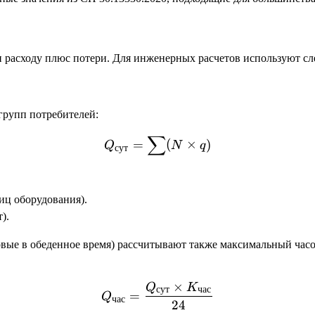
ен расходу плюс потери. Для инженерных расчетов используют 
 групп потребителей:
∑
Q_{сут} = \sum (N \times
=
(
×
)
Q
N
q
сут
иц оборудования).
).
вые в обеденное время) рассчитывают также максимальный часо
×
Q
K
Q_{час} = \frac{Q_{сут}
сут
час
=
Q
час
24