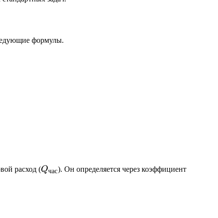
следующие формулы.
 q)
Q_{час}
вой расход (
Q
). Он определяется через коэффициент
час
 \times K_{час}}{24}