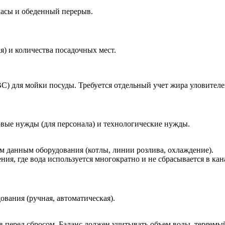
часы и обеденный перерыв.
ая) и количества посадочных мест.
) для мойки посуды. Требуется отдельный учет жира уловителей
овые нужды (для персонала) и технологические нужды.
 данным оборудования (котлы, линии розлива, охлаждение).
ния, где вода используется многократно и не сбрасывается в кан
ования (ручная, автоматическая).
в перед сбросом. Баланс должен учитывать объем воды, теряемый