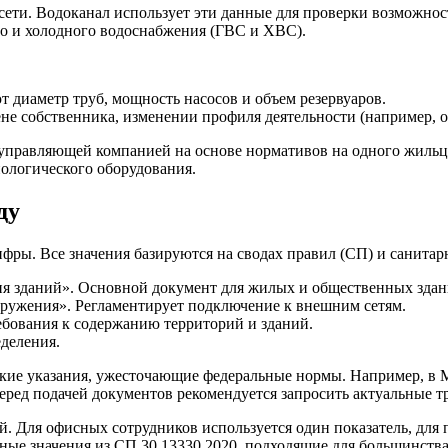
 сети. Водоканал использует эти данные для проверки возможно
го и холодного водоснабжения (ГВС и ХВС).
диаметр труб, мощность насосов и объем резервуаров.
е собственника, изменении профиля деятельности (например, о
управляющей компанией на основе нормативов на одного жильц
нологического оборудования.
ду
ифры. Все значения базируются на сводах правил (СП) и санита
я зданий». Основной документ для жилых и общественных здан
ружения». Регламентирует подключение к внешним сетям.
ебования к содержанию территорий и зданий.
еделения.
кие указания, ужесточающие федеральные нормы. Например, в М
ред подачей документов рекомендуется запросить актуальные тр
 Для офисных сотрудников используется один показатель, для п
ные значения из СП 30.13330.2020, подходящие для большинства