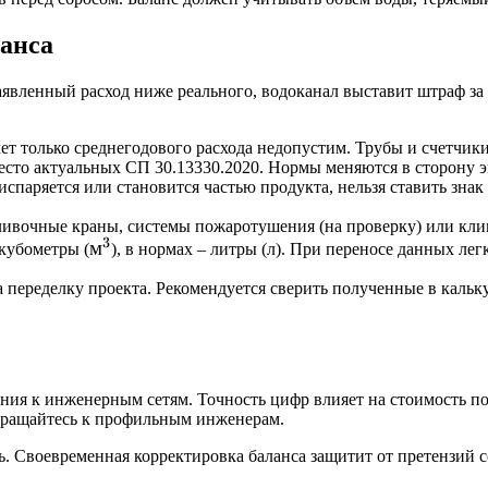
анса
явленный расход ниже реального, водоканал выставит штраф за
ет только среднегодового расхода недопустим. Трубы и счетчи
сто актуальных СП 30.13330.2020. Нормы меняются в сторону 
 испаряется или становится частью продукта, нельзя ставить зн
ливочные краны, системы пожаротушения (на проверку) или кл
3
м^3
м
кубометры (
), в нормах – литры (л). При переносе данных легк
а переделку проекта. Рекомендуется сверить полученные в каль
ения к инженерным сетям. Точность цифр влияет на стоимость 
обращайтесь к профильным инженерам.
ь. Своевременная корректировка баланса защитит от претензий