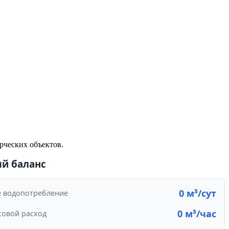
рческих объектов.
й баланс
0 м³/сут
е водопотребление
0 м³/час
совой расход