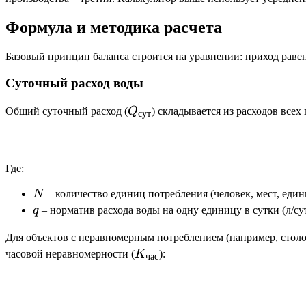
Формула и методика расчета
Базовый принцип баланса строится на уравнении: приход рав
Суточный расход воды
Q_{сут}
Общий суточный расход (
Q
) складывается из расходов всех
сут
Где:
N
N
– количество единиц потребления (человек, мест, един
q
q
– норматив расхода воды на одну единицу в сутки (л/сут
Для объектов с неравномерным потреблением (например, столо
K_{час}
часовой неравномерности (
K
):
час