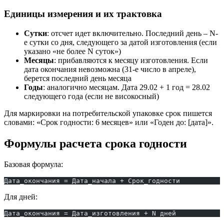
Единицы измерения и их трактовка
Сутки
: отсчет идет включительно. Последний день – N-
е сутки со дня, следующего за датой изготовления (если
указано «не более N суток»)
Месяцы
: прибавляются к месяцу изготовления. Если
дата окончания невозможна (31-е число в апреле),
берется последний день месяца
Годы
: аналогично месяцам. Дата 29.02 + 1 год = 28.02
следующего года (если не високосный)
Для маркировки на потребительской упаковке срок пишется
словами: «Срок годности: 6 месяцев» или «Годен до: [дата]».
Формулы расчета срока годности
Базовая формула:
Дата_окончания = Дата_начала + Срок_годности
Для дней:
Дата_окончания = Дата_изготовления + N дней