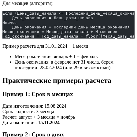
Для месяцев (алгоритм):
Если (День_даты_начала <= Последний_день_месяца_окончан
    День_окончания = День_даты_начала
Иначе:
    День_окончания = Последний_день_месяца_окончания
Месяц_окончания = Месяц_даты_начала + N месяцев
Год_окончания = Год_даты_начала + floor((Месяц_даты_нач
Пример расчета для 31.01.2024 + 1 месяц:
Месяц окончания: январь + 1 = февраль
День окончания: в феврале нет 31 числа, берем
последний: 28.02.2024 (или 29 в високосный)
Практические примеры расчета
Пример 1: Срок в месяцах
Дата изготовления: 15.08.2024
Срок годности: 3 месяца
Расчет: август + 3 месяца = ноябрь
Дата окончания:
15.11.2024
Пример 2: Срок в днях