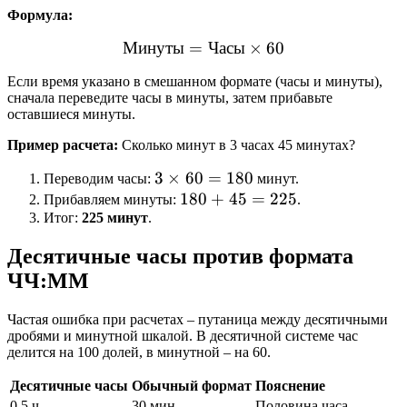
Формула:
Минуты
=
\text{Минуты} = \text{Ча
Часы
×
60
Если время указано в смешанном формате (часы и минуты),
сначала переведите часы в минуты, затем прибавьте
оставшиеся минуты.
Пример расчета:
Сколько минут в 3 часах 45 минутах?
3
3
×
60
=
180
Переводим часы:
минут.
\times
180
180
+
45
=
225
Прибавляем минуты:
.
Итог:
225 минут
.
60 =
+
180
45
Десятичные часы против формата
=
ЧЧ:ММ
225
Частая ошибка при расчетах – путаница между десятичными
дробями и минутной шкалой. В десятичной системе час
делится на 100 долей, в минутной – на 60.
Десятичные часы
Обычный формат
Пояснение
0,5 ч
30 мин
Половина часа