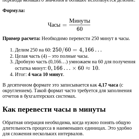
Формула:
Минуты
\text{Часы} = \frac{\te
Часы
=
60
Пример расчета:
Необходимо перевести 250 минут в часы.
250 /
250/60
=
4
,
166
…
Делим 250 на 60:
Целая часть (4) – это полные часы.
60 =
Дробную часть (0,166…) умножаем на 60 для получения
4,166…
0,166…
0
,
166
…
×
60
≈
10
остатка минут:
.
Итог:
4 часа 10 минут
\times
.
60
В десятичном формате это записывается как
4,17 часа
(с
\approx
округлением). Такой формат часто требуется для заполнения
10
отчетов в бухгалтерских системах.
Как перевести часы в минуты
Обратная операция необходима, когда нужно понять общую
длительность процесса в наименьших единицах. Это удобно
для сложения нескольких интервалов.