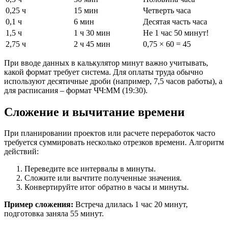
0,25 ч
15 мин
Четверть часа
0,1 ч
6 мин
Десятая часть часа
1,5 ч
1 ч 30 мин
Не 1 час 50 минут!
2,75 ч
2 ч 45 мин
0,75 × 60 = 45
При вводе данных в калькулятор минут важно учитывать,
какой формат требует система. Для оплаты труда обычно
используют десятичные дроби (например, 7,5 часов работы), а
для расписания – формат ЧЧ:ММ (19:30).
Сложение и вычитание времени
При планировании проектов или расчете переработок часто
требуется суммировать несколько отрезков времени. Алгоритм
действий:
Переведите все интервалы в минуты.
Сложите или вычтите полученные значения.
Конвертируйте итог обратно в часы и минуты.
Пример сложения:
Встреча длилась 1 час 20 минут,
подготовка заняла 55 минут.