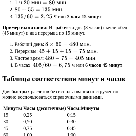
1
1
ч
20
мин
=
80
мин
.
\text{
80 +
80
+
55
=
135
мин
.
ч } 20
55 =
135 /
135/60
=
2
,
25
ч
или
2 часа 15 минут
.
\text{
135
60 =
Пример вычитания:
Из рабочего дня (8 часов) вычли обед
мин}
\text{
2,25
(45 минут) и два перерыва по 15 минут.
= 80
мин}
\text{
8
8
×
60
=
480
мин
\text{
ч}
Рабочий день:
.
45 +
45
\times
+
15
+
15
=
75
мин
мин}
Перерывы:
.
15 +
480 -
480
60 =
−
75
=
405
мин
Чистое время:
.
405 /
405/60
15 =
75 =
480
=
6
,
75
ч
В часах:
или
6 часов 45 минут
.
60 =
75
405
\text{
Таблица соответствия минут и часов
6,75
\text{
\text{
мин}
\text{
мин}
мин}
Для быстрых расчетов без использования инструментов
ч}
можно воспользоваться справочными данными.
Минуты
Часы (десятичные)
Часы:Минуты
15
0,25
0:15
30
0,50
0:30
45
0,75
0:45
60
1,00
1:00