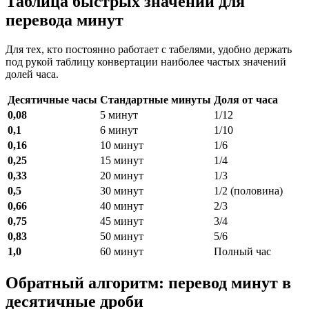
Таблица быстрых значений для
перевода минут
Для тех, кто постоянно работает с табелями, удобно держать
под рукой таблицу конвертации наиболее частых значений
долей часа.
Десятичные часы
Стандартные минуты
Доля от часа
0,08
5 минут
1/12
0,1
6 минут
1/10
0,16
10 минут
1/6
0,25
15 минут
1/4
0,33
20 минут
1/3
0,5
30 минут
1/2 (половина)
0,66
40 минут
2/3
0,75
45 минут
3/4
0,83
50 минут
5/6
1,0
60 минут
Полный час
Обратный алгоритм: перевод минут в
десятичные дроби