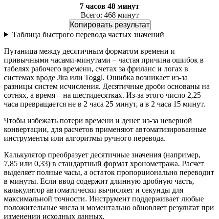
7 часов 48 минут
Всего: 468 минут
Копировать результат
Таблица быстрого перевода частых значений
Путаница между десятичным форматом времени и
привычными часами-минутами – частая причина ошибок в
табелях рабочего времени, счетах за фриланс и логах в
системах вроде Jira или Toggl. Ошибка возникает из-за
разницы систем исчисления. Десятичные дроби основаны на
сотнях, а время – на шестидесятках. Из-за этого число 2,25
часа превращается не в 2 часа 25 минут, а в 2 часа 15 минут.
Чтобы избежать потери времени и денег из-за неверной
конвертации, для расчетов применяют автоматизированные
инструменты или алгоритмы ручного перевода.
Калькулятор преобразует десятичные значения (например,
7,85 или 0,33) в стандартный формат хронометража. Расчет
выделяет полные часы, а остаток пропорционально переводит
в минуты. Если ввод содержит длинную дробную часть,
калькулятор автоматически вычисляет и секунды для
максимальной точности. Инструмент поддерживает любые
положительные числа и моментально обновляет результат при
изменении исходных данных.