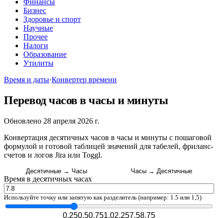
Финансы
Бизнес
Здоровье и спорт
Научные
Прочее
Налоги
Образование
Утилиты
Время и даты
·
Конвертер времени
Перевод часов в часы и минуты
Обновлено 28 апреля 2026 г.
Конвертация десятичных часов в часы и минуты с пошаговой
формулой и готовой таблицей значений для табелей, фриланс-
счетов и логов Jira или Toggl.
Десятичные → Часы
Часы → Десятичные
Время в десятичных часах
Используйте точку или запятую как разделитель (например: 1.5 или 1,5)
0.25
0.5
0.75
1.0
2.25
7.5
8.75