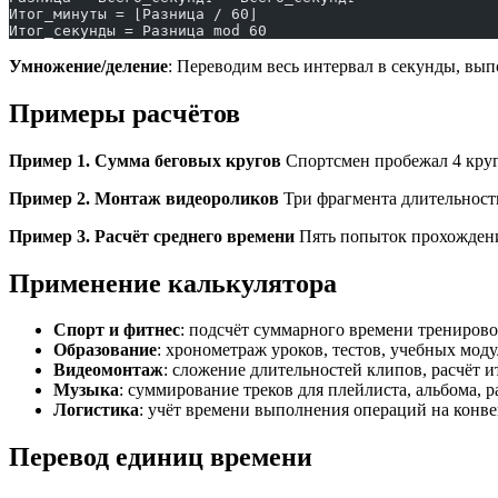
Итог_минуты = ⌊Разница / 60⌋
Итог_секунды = Разница mod 60
Умножение/деление
: Переводим весь интервал в секунды, вы
Примеры расчётов
Пример 1. Сумма беговых кругов
Спортсмен пробежал 4 круга
Пример 2. Монтаж видеороликов
Три фрагмента длительностью 
Пример 3. Расчёт среднего времени
Пять попыток прохождения т
Применение калькулятора
Спорт и фитнес
: подсчёт суммарного времени тренирово
Образование
: хронометраж уроков, тестов, учебных мод
Видеомонтаж
: сложение длительностей клипов, расчёт 
Музыка
: суммирование треков для плейлиста, альбома, 
Логистика
: учёт времени выполнения операций на конве
Перевод единиц времени