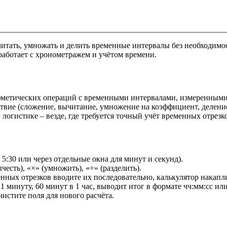
читать, умножать и делить временные интервалы без необходим
 работает с хронометражем и учётом времени.
фметических операций с временными интервалами, измеренными 
ствие (сложение, вычитание, умножение на коэффициент, деление
логистике – везде, где требуется точный учёт временных отрезк
5:30 или через отдельные окна для минут и секунд).
честь), «×» (умножить), «÷» (разделить).
енных отрезков вводите их последовательно, калькулятор накапл
1 минуту, 60 минут в 1 час, выводит итог в формате чч:мм:сс или
чистите поля для нового расчёта.