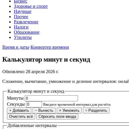
Бизнес
Здоровье и спорт
Научные
Прочее
Развлечение
Налоги
Образование
Утилиты
Время и даты
·
Конвертер времени
Калькулятор минут и секунд
Обновлено 28 апреля 2026 г.
Сложение, вычитание, умножение и деление интервалов: онлайн
Калькулятор минут и секунд
Минуты
Секунды
Введите временной интервал для расчёта
+ Добавить
− Вычесть
× Умножить
÷ Разделить
Очистить всё
Сбросить поле ввода
Добавленные интервалы