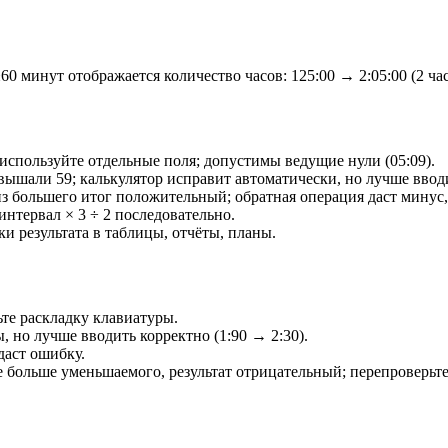
 минут отображается количество часов: 125:00 → 2:05:00 (2 час
и используйте отдельные поля; допустимы ведущие нули (05:09).
евышали 59; калькулятор исправит автоматически, но лучше ввод
з большего итог положительный; обратная операция даст минус, 
интервал × 3 ÷ 2 последовательно.
ки результата в таблицы, отчёты, планы.
ьте раскладку клавиатуры.
, но лучше вводить корректно (1:90 → 2:30).
даст ошибку.
е больше уменьшаемого, результат отрицательный; перепроверьте