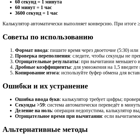
60 секунд = 1 минута
60 минут = 1 час
3600 секунд = 1 час
Калькулятор автоматически выполняет конверсию. При итоге ≥60
Советы по использованию
Формат ввода
: пишите время через двоеточие (5:30) ил
Проверка переполнения
: следите, чтобы секунды не пр
Отрицательные результаты
: при вычитании меньшего и
Дробные коэффициенты
: для умножения на 1,5 введите 
Копирование итога
: используйте буфер обмена для встав
Ошибки и их устранение
Ошибка ввода букв
: калькулятор требует цифры; провер
Секунды >59
: система автоматически переведёт в минуты
Деление на ноль
: операция недопустима, калькулятор вы
Отрицательное время при вычитании
: если вычитаемо
Альтернативные методы