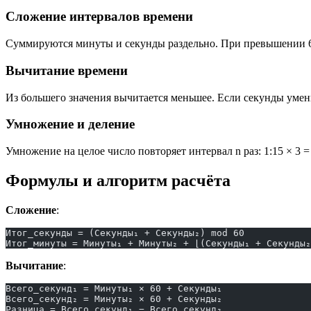
Сложение интервалов времени
Суммируются минуты и секунды раздельно. При превышении 60 с
Вычитание времени
Из большего значения вычитается меньшее. Если секунды уменьш
Умножение и деление
Умножение на целое число повторяет интервал n раз: 1:15 × 3 =
Формулы и алгоритм расчёта
Сложение
:
Итог_секунды = (Секунды₁ + Секунды₂) mod 60
Итог_минуты = Минуты₁ + Минуты₂ + ⌊(Секунды₁ + Секунды₂
Вычитание
:
Всего_секунд₁ = Минуты₁ × 60 + Секунды₁
Всего_секунд₂ = Минуты₂ × 60 + Секунды₂
Разница = Всего_секунд₁ − Всего_секунд₂