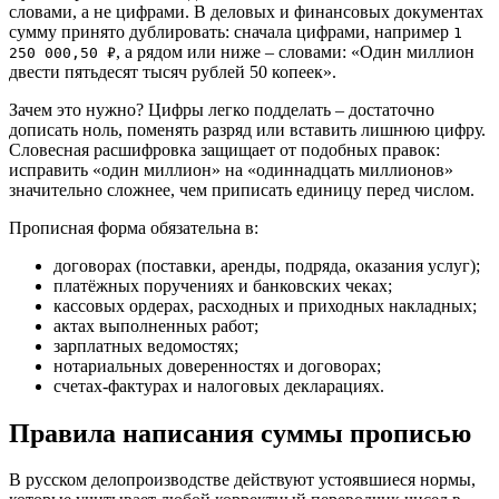
словами, а не цифрами. В деловых и финансовых документах
сумму принято дублировать: сначала цифрами, например
1
, а рядом или ниже – словами: «Один миллион
250 000,50 ₽
двести пятьдесят тысяч рублей 50 копеек».
Зачем это нужно? Цифры легко подделать – достаточно
дописать ноль, поменять разряд или вставить лишнюю цифру.
Словесная расшифровка защищает от подобных правок:
исправить «один миллион» на «одиннадцать миллионов»
значительно сложнее, чем приписать единицу перед числом.
Прописная форма обязательна в:
договорах (поставки, аренды, подряда, оказания услуг);
платёжных поручениях и банковских чеках;
кассовых ордерах, расходных и приходных накладных;
актах выполненных работ;
зарплатных ведомостях;
нотариальных доверенностях и договорах;
счетах-фактурах и налоговых декларациях.
Правила написания суммы прописью
В русском делопроизводстве действуют устоявшиеся нормы,