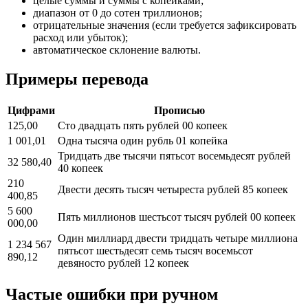
целые суммы и суммы с копейками;
диапазон от 0 до сотен триллионов;
отрицательные значения (если требуется зафиксировать
расход или убыток);
автоматическое склонение валюты.
Примеры перевода
Цифрами
Прописью
125,00
Сто двадцать пять рублей 00 копеек
1 001,01
Одна тысяча один рубль 01 копейка
Тридцать две тысячи пятьсот восемьдесят рублей
32 580,40
40 копеек
210
Двести десять тысяч четыреста рублей 85 копеек
400,85
5 600
Пять миллионов шестьсот тысяч рублей 00 копеек
000,00
Один миллиард двести тридцать четыре миллиона
1 234 567
пятьсот шестьдесят семь тысяч восемьсот
890,12
девяносто рублей 12 копеек
Частые ошибки при ручном