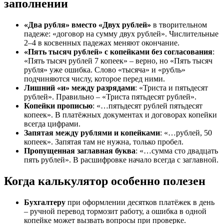
заполнении
«Два рубля» вместо «Двух рублей»
в творительном
падеже: «договор на сумму двух рублей». Числительные
2–4 в косвенных падежах меняют окончание.
«Пять тысяч рублей» с копейками без согласования
:
«Пять тысяч рублей 7 копеек» – верно, но «Пять тысяч
рубля» уже ошибка. Слово «тысяча» и «рубль»
подчиняются числу, которое перед ними.
Лишний «и» между разрядами
: «Триста и пятьдесят
рублей». Правильно – «Триста пятьдесят рублей».
Копейки прописью
: «…пятьдесят рублей пятьдесят
копеек». В платёжных документах и договорах копейки
всегда цифрами.
Запятая между рублями и копейками
: «…рублей, 50
копеек». Запятая там не нужна, только пробел.
Пропущенная заглавная буква
: «…сумма сто двадцать
пять рублей». В расшифровке начало всегда с заглавной.
Когда калькулятор особенно полезен
Бухгалтеру
при оформлении десятков платёжек в день
– ручной перевод тормозит работу, а ошибка в одной
копейке может вызвать вопросы при проверке.