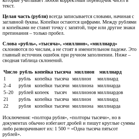
которые учитывает любой корректный переводчик чисел в
текст.
Целая часть (рубли)
всегда записывается словами, начиная с
заглавной буквы. Копейки остаются цифрами. Между рублями
и копейками не ставят точку с запятой, тире или другие знаки
препинания – только пробел.
Слова «рубль», «тысяча», «миллион», «миллиард»
склоняются по числам, а не стоят в именительном падеже. Это
главный источник ошибок при ручном заполнении. Ниже –
сводная таблица склонений.
Число
рубль
копейка
тысяча
миллион
миллиард
1
рубль
копейка
тысяча
миллион
миллиард
2–4
рубля
копейки
тысячи
миллиона
миллиарда
5–20
рублей
копеек
тысяч
миллионов
миллиардов
21
рубль
копейка
тысяча
миллион
миллиард
22
рубля
копейки
тысячи
миллиона
миллиарда
Исключения: «полтора рубля», «полторы тысячи», но в
документах обычно избегают дробей и пишут круглые суммы
либо разворачивают их: 1 500 = «Одна тысяча пятьсот
рублей».