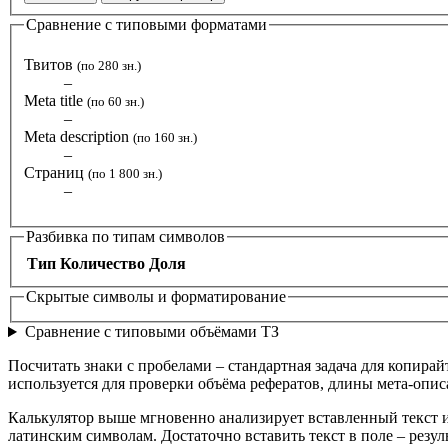
Сравнение с типовыми форматами
Твитов
(по 280 зн.)
–
Meta title
(по 60 зн.)
–
Meta description
(по 160 зн.)
–
Страниц
(по 1 800 зн.)
–
Разбивка по типам символов
Тип
Количество
Доля
Скрытые символы и форматирование
Сравнение с типовыми объёмами ТЗ
Посчитать знаки с пробелами – стандартная задача для копирай
используется для проверки объёма рефератов, длины мета-опи
Калькулятор выше мгновенно анализирует вставленный текст и 
латинским символам. Достаточно вставить текст в поле – резул