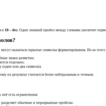
и
и
10 – без
. Один лишний пробел между словами увеличит первое
волов?
м могут оказаться скрытые символы форматирования. Из-за этог
бные знаки разметки;
ются отдельно;
 (один или два символа).
ому их результат считается более нейтральным и точным.
у неё есть ограничения:
да разделяет обычные и неразрывные пробелы.