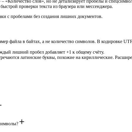
– «Количество слов», но не детализирует пробелы и спецсимво
 быстрой проверки текста из браузера или мессенджера.
аки с пробелами без создания лишних документов.
змер файла в байтах, а не количество символов. В кодировке U
аждый лишний пробел добавляет +1 к общему счёту.
встречаются латинские буквы, похожие на кириллические. Расшир
 символы?