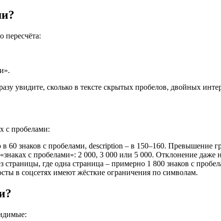
ми?
 пересчёта:
и».
азу увидите, сколько в тексте скрытых пробелов, двойных инте
х с пробелами:
 в 60 знаков с пробелами, description – в 150–160. Превышение г
 «знаках с пробелами»: 2 000, 3 000 или 5 000. Отклонение даже
з страницы, где одна страница – примерно 1 800 знаков с пробел
посты в соцсетях имеют жёсткие ограничения по символам.
и?
видимые: