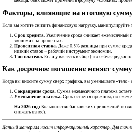
месяца, банк может применить формулу «сложных процен
12) -
500
Факторы, влияющие на итоговую сумм
000 =
43
Если вы хотите снизить финансовую нагрузку, манипулируйте
852
Срок кредита.
Увеличение срока снижает ежемесячный пл
\text{
экономит на процентах.
руб.}
Процентная ставка.
Даже 0.5% разницы при сумме кредит
низкий ставок – рабочий инструмент экономии.
Тип платежа.
Если у вас есть выбор (что сейчас редкос
Как досрочное погашение меняет сумму
Когда вы вносите сумму сверх графика, вы уменьшаете «тело» д
Сокращение срока.
Сумма ежемесячного платежа остаетс
Уменьшение платежа.
Срок остается прежним, но ежемес
На 2026 год:
Большинство банковских приложений позволя
снижать взнос).
Данный материал носит информационный характер. Для точного