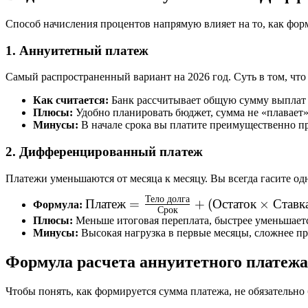
Способ начисления процентов напрямую влияет на то, как форм
1. Аннуитетный платеж
Самый распространенный вариант на 2026 год. Суть в том, чт
Как считается:
Банк рассчитывает общую сумму выплат 
Плюсы:
Удобно планировать бюджет, сумма не «плавает»
Минусы:
В начале срока вы платите преимущественно п
2. Дифференцированный платеж
Платежи уменьшаются от месяца к месяцу. Вы всегда гасите одн
Тело
долга
\text{Платеж} =
Платеж
=
+
(
Остаток
×
Ставк
Формула:
Срок
\frac{\text{Тело
Плюсы:
Меньше итоговая переплата, быстрее уменьшается
Минусы:
Высокая нагрузка в первые месяцы, сложнее пр
долга}}
{\text{Срок}}
Формула расчета аннуитетного платежа
+
(\text{Остаток}
Чтобы понять, как формируется сумма платежа, не обязательно
\times