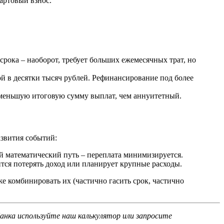
артовый взнос.
рока – наоборот, требует больших ежемесячных трат, но
й в десятки тысяч рублей. Рефинансирование под более
т меньшую итоговую сумму выплат, чем аннуитетный.
азвития событий:
й математический путь – переплата минимизируется.
ится потерять доход или планирует крупные расходы.
 комбинировать их (частично гасить срок, частично
анка используйте наш калькулятор или запросите