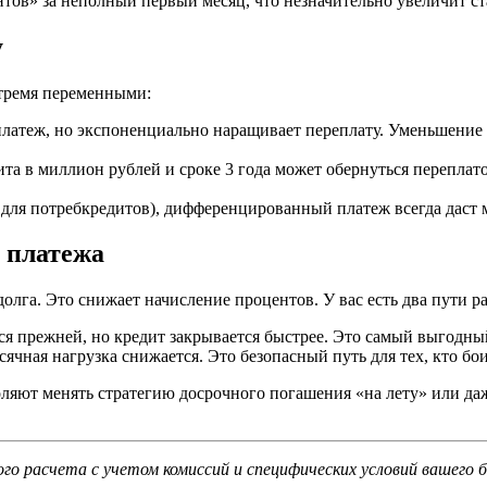
тов» за неполный первый месяц, что незначительно увеличит ст
у
 тремя переменными:
атеж, но экспоненциально наращивает переплату. Уменьшение с
а в миллион рублей и сроке 3 года может обернуться переплато
ть для потребкредитов), дифференцированный платеж всегда дас
 платежа
олга. Это снижает начисление процентов. У вас есть два пути р
я прежней, но кредит закрывается быстрее. Это самый выгодны
ячная нагрузка снижается. Это безопасный путь для тех, кто бо
ют менять стратегию досрочного погашения «на лету» или даже
 расчета с учетом комиссий и специфических условий вашего б