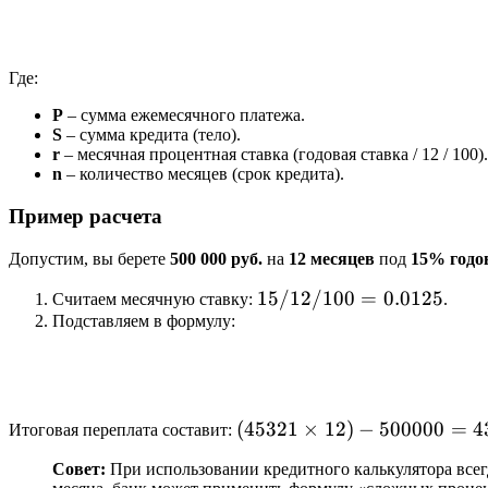
\text{Ставка} /
12)
Где:
P
– сумма ежемесячного платежа.
S
– сумма кредита (тело).
r
– месячная процентная ставка (годовая ставка / 12 / 100).
n
– количество месяцев (срок кредита).
Пример расчета
Допустим, вы берете
500 000 руб.
на
12 месяцев
под
15% годо
15 /
15/12/100
=
0.0125
Считаем месячную ставку:
.
Подставляем в формулу:
12 /
100 =
0.0125
(45
(
45321
×
12
)
−
500000
=
4
Итоговая переплата составит:
321
Совет:
При использовании кредитного калькулятора всегд
\times