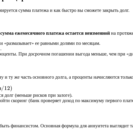
ируется сумма платежа и как быстро вы сможете закрыть долг.
о
сумма ежемесячного платежа остается неизменной
на протяже
и «размазывает» ее равными долями по месяцам.
.
роценты. При досрочном погашении выгода меньше, чем при «д
у и ту же часть основного долга, а проценты начисляются тольк
а
/12
)
 долг (меньше рисков при залоге).
ойти скоринг (банк проверяет доход по максимуму первого плат
 быть финансистом. Основная формула для аннуитета выглядит т