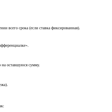
нии всего срока (если ставка фиксированная).
ифференциалке».
о на оставшуюся сумму.
ежа).
ак: