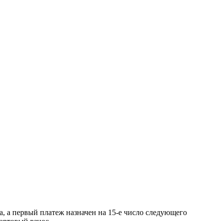
s (1 + r)^n}{(1 + r)^n - 1}
{0.0125 \times (1.0125)^{12}}{(1.0125)^{12} - 1} \a
а, а первый платеж назначен на 15-е число следующего