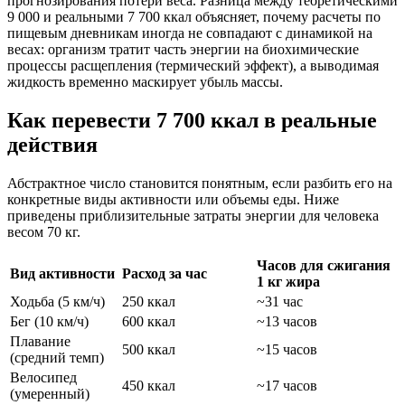
прогнозирования потери веса. Разница между теоретическими
9 000 и реальными 7 700 ккал объясняет, почему расчеты по
пищевым дневникам иногда не совпадают с динамикой на
весах: организм тратит часть энергии на биохимические
процессы расщепления (термический эффект), а выводимая
жидкость временно маскирует убыль массы.
Как перевести 7 700 ккал в реальные
действия
Абстрактное число становится понятным, если разбить его на
конкретные виды активности или объемы еды. Ниже
приведены приблизительные затраты энергии для человека
весом 70 кг.
Часов для сжигания
Вид активности
Расход за час
1 кг жира
Ходьба (5 км/ч)
250 ккал
~31 час
Бег (10 км/ч)
600 ккал
~13 часов
Плавание
500 ккал
~15 часов
(средний темп)
Велосипед
450 ккал
~17 часов
(умеренный)