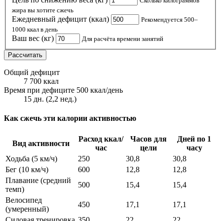
Сколько килограммов
жира вы хотите сжечь
Ежедневный дефицит (ккал)
Рекомендуется 500–
1000 ккал в день
Ваш вес (кг)
Для расчёта времени занятий
Рассчитать
Общий дефицит
7 700 ккал
Время при дефиците
500
ккал/день
15 дн. (2,2 нед.)
Как сжечь эти калории активностью
Расход ккал/
Часов для
Дней по 1
Вид активности
час
цели
часу
Ходьба (5 км/ч)
250
30,8
30,8
Бег (10 км/ч)
600
12,8
12,8
Плавание (средний
500
15,4
15,4
темп)
Велосипед
450
17,1
17,1
(умеренный)
Силовая тренировка
350
22
22