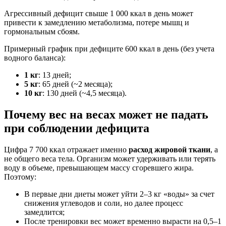
Агрессивный дефицит свыше 1 000 ккал в день может
привести к замедлению метаболизма, потере мышц и
гормональным сбоям.
Примерный график при дефиците 600 ккал в день (без учета
водного баланса):
1 кг
: 13 дней;
5 кг
: 65 дней (~2 месяца);
10 кг
: 130 дней (~4,5 месяца).
Почему вес на весах может не падать
при соблюдении дефицита
Цифра 7 700 ккал отражает именно
расход жировой ткани
, а
не общего веса тела. Организм может удерживать или терять
воду в объеме, превышающем массу сгоревшего жира.
Поэтому:
В первые дни диеты может уйти 2–3 кг «воды» за счет
снижения углеводов и соли, но далее процесс
замедлится;
После тренировки вес может временно вырасти на 0,5–1