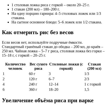
1 столовая ложка риса с горкой – около 20–25 г.
1 стакан (200 мл) – 180–200 г.
На одну порцию гарнира: 4–5 столовых ложек или 1/3
стакана.
На сытное основное блюдо: 5–6 ложек или 1/2 стакана.
Как отмерить рис без весов
Если весов нет, используйте подручные ёмкости.
Стандартный гранёный стакан до ободка – 200 мл, до краёв –
250 мл. Чайная ложка – 5–7 г риса, столовая ложка без горки –
15–18 г, с горкой – 20–25 г.
Количество
Вес сухого
Столовые ложки (с
Стакан
человек
риса
горкой)
(200 мл)
1
60 г
3
1/3
2
120 г
6–7
2/3
4
240 г
12–14
1 с горкой
6
360 г
18–20
1,5
Увеличение объёма риса при варке