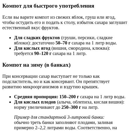
Компот для быстрого употребления
Если вы варите компот из свежих яблок, груш или ягод,
чтобы остудить его и подать к столу, избыток сахара заглушит
естественный вкус фруктов.
Для сладких фруктов
(груши, персики, сладкие
яблоки): достаточно
50–70 г
сахара на 1 литр воды.
Для кислых ягод
(вишня, смородина, клюква):
требуется
90–120 г
сахара на 1 литр.
Компот на зиму (в банках)
При консервации сахар выступает не только как
подсластитель, но и как консервант. Он препятствует
развитию микроорганизмов и вздутию крышек.
Средняя пропорция:
150–200 г
сахара на 1 литр воды.
Для кислых плодов
(алыча, облепиха, кислая вишня):
норму увеличивают до
250–300 г
на литр.
Пример для стандартной 3-литровой банки:
обычно треть банки заполняют плодами, заливая
примерно 2–2,2 литрами воды. Соответственно, на