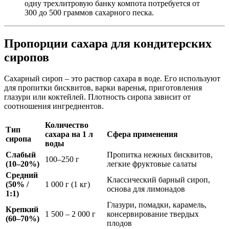
одну трехлитровую банку компота потребуется от
300 до 500 граммов сахарного песка.
Пропорции сахара для кондитерских
сиропов
Сахарный сироп – это раствор сахара в воде. Его используют
для пропитки бисквитов, варки варенья, приготовления
глазури или коктейлей. Плотность сиропа зависит от
соотношения ингредиентов.
Количество
Тип
сахара на 1 л
Сфера применения
сиропа
воды
Слабый
Пропитка нежных бисквитов,
100–250 г
(10–20%)
легкие фруктовые салаты
Средний
Классический барный сироп,
(50% /
1 000 г (1 кг)
основа для лимонадов
1:1)
Глазури, помадки, карамель,
Крепкий
1 500 – 2 000 г
консервирование твердых
(60–70%)
плодов