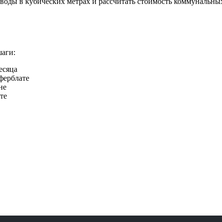
воды в кубических метрах и рассчитать стоимость коммунальных
шаги:
есяца
ферблате
не
те