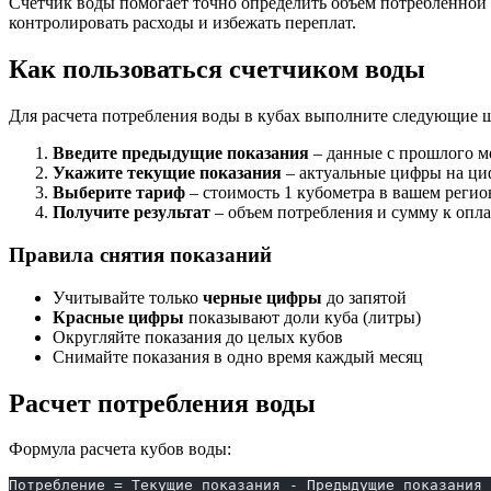
Счетчик воды помогает точно определить объем потребленной 
контролировать расходы и избежать переплат.
Как пользоваться счетчиком воды
Для расчета потребления воды в кубах выполните следующие 
Введите предыдущие показания
– данные с прошлого м
Укажите текущие показания
– актуальные цифры на ци
Выберите тариф
– стоимость 1 кубометра в вашем регио
Получите результат
– объем потребления и сумму к опла
Правила снятия показаний
Учитывайте только
черные цифры
до запятой
Красные цифры
показывают доли куба (литры)
Округляйте показания до целых кубов
Снимайте показания в одно время каждый месяц
Расчет потребления воды
Формула расчета кубов воды:
Потребление = Текущие показания - Предыдущие показания