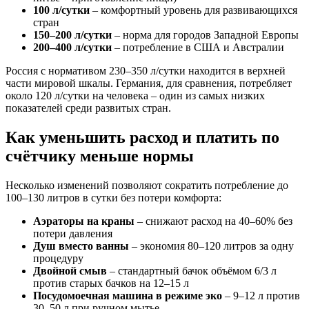
100 л/сутки
– комфортный уровень для развивающихся
стран
150–200 л/сутки
– норма для городов Западной Европы
200–400 л/сутки
– потребление в США и Австралии
Россия с нормативом 230–350 л/сутки находится в верхней
части мировой шкалы. Германия, для сравнения, потребляет
около 120 л/сутки на человека – один из самых низких
показателей среди развитых стран.
Как уменьшить расход и платить по
счётчику меньше нормы
Несколько изменений позволяют сократить потребление до
100–130 литров в сутки без потери комфорта:
Аэраторы на краны
– снижают расход на 40–60% без
потери давления
Душ вместо ванны
– экономия 80–120 литров за одну
процедуру
Двойной смыв
– стандартный бачок объёмом 6/3 л
против старых бачков на 12–15 л
Посудомоечная машина в режиме эко
– 9–12 л против
30–50 л при ручном мытье