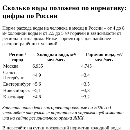
Сколько воды положено по нормативу:
цифры по России
Норма расхода воды на человека в месяц в России – от 4 до 8
м³ холодной воды и от 2,5 до 5 м³ горячей в зависимости от
региона и типа дома. Ниже – ориентиры для наиболее
распространённых условий.
Регион /
Холодная вода, м³/
Горячая вода, м³/
город
чел./мес.
чел./мес.
Москва
6,935
4,745
Санкт-
~4,9
~3,4
Петербург
Екатеринбург
~5,6
~3,5
Новосибирск
~5,1
~3,8
Краснодар
~4,8
~3,2
Значения приведены как ориентировочные на 2026 год –
уточняйте актуальные нормативы в управляющей компании
или на сайте регионального органа ЖКХ.
В пересчёте на сутки московский норматив холодной воды