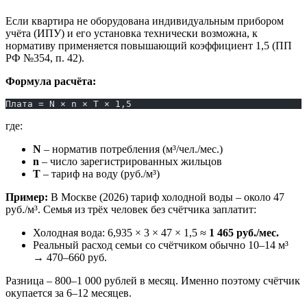
Если квартира не оборудована индивидуальным прибором
учёта (ИПУ) и его установка технически возможна, к
нормативу применяется повышающий коэффициент 1,5 (ПП
РФ №354, п. 42).
Формула расчёта:
Плата = N × n × T × 1,5
где:
N
– норматив потребления (м³/чел./мес.)
n
– число зарегистрированных жильцов
T
– тариф на воду (руб./м³)
Пример:
В Москве (2026) тариф холодной воды – около 47
руб./м³. Семья из трёх человек без счётчика заплатит:
Холодная вода: 6,935 × 3 × 47 × 1,5 ≈
1 465 руб./мес.
Реальный расход семьи со счётчиком обычно 10–14 м³
→ 470–660 руб.
Разница – 800–1 000 рублей в месяц. Именно поэтому счётчик
окупается за 6–12 месяцев.