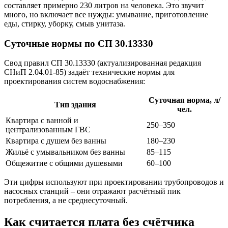
составляет примерно 230 литров на человека. Это звучит
много, но включает все нужды: умывание, приготовление
еды, стирку, уборку, смыв унитаза.
Суточные нормы по СП 30.13330
Свод правил СП 30.13330 (актуализированная редакция
СНиП 2.04.01-85) задаёт технические нормы для
проектирования систем водоснабжения:
Суточная норма, л/
Тип здания
чел.
Квартира с ванной и
250–350
централизованным ГВС
Квартира с душем без ванны
180–230
Жильё с умывальником без ванны
85–115
Общежитие с общими душевыми
60–100
Эти цифры используют при проектировании трубопроводов и
насосных станций – они отражают расчётный пик
потребления, а не среднесуточный.
Как считается плата без счётчика