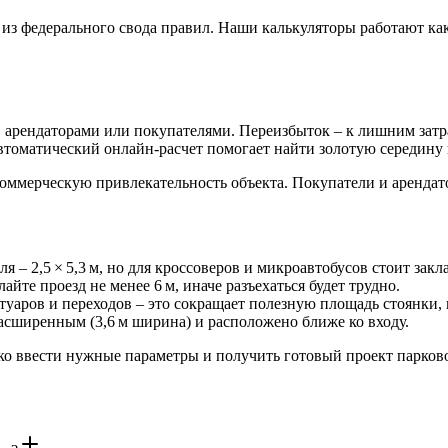
 из федерального свода правил. Наши калькуляторы работают ка
 арендаторами или покупателями. Переизбыток – к лишним затра
Автоматический онлайн-расчет помогает найти золотую середину 
оммерческую привлекательность объекта. Покупатели и арендато
я – 2,5 × 5,3 м, но для кроссоверов и микроавтобусов стоит зак
йте проезд не менее 6 м, иначе разъехаться будет трудно.
туаров и переходов – это сокращает полезную площадь стоянки, 
сширенным (3,6 м ширина) и расположено ближе ко входу.
ько ввести нужные параметры и получить готовый проект парков