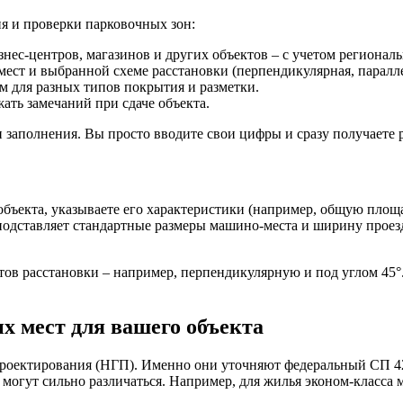
я и проверки парковочных зон:
нес-центров, магазинов и других объектов – с учетом регионал
мест и выбранной схеме расстановки (перпендикулярная, паралле
м для разных типов покрытия и разметки.
ать замечаний при сдаче объекта.
заполнения. Вы просто вводите свои цифры и сразу получаете р
объекта, указываете его характеристики (например, общую площ
одставляет стандартные размеры машино-места и ширину проезда
тов расстановки – например, перпендикулярную и под углом 45
 мест для вашего объекта
роектирования (НГП). Именно они уточняют федеральный СП 42.
огут сильно различаться. Например, для жилья эконом-класса мо