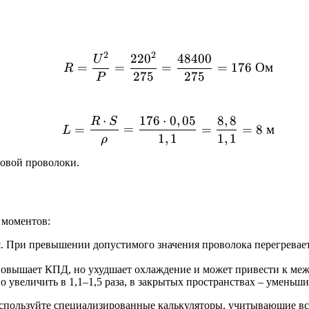
2
2
22
0
48400
R = \frac{U^2}{P} = \
U
=
=
=
=
176
Ом
R
275
275
P
⋅
176
⋅
0
,
05
8
,
8
R
S
L = \frac{R \cdot S}{\r
=
=
=
=
8
м
L
1
,
1
1
,
1
ρ
мовой проволоки.
 моментов:
. При превышении допустимого значения проволока перегревает
повышает КПД, но ухудшает охлаждение и может привести к ме
увеличить в 1,1–1,5 раза, в закрытых пространствах – уменьши
используйте специализированные калькуляторы, учитывающие вс