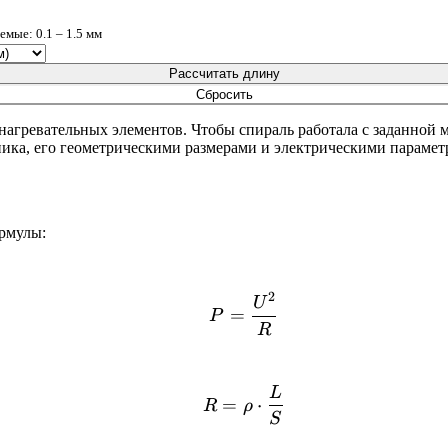
мые: 0.1 – 1.5 мм
Рассчитать длину
Сбросить
агревательных элементов. Чтобы спираль работала с заданной м
ника, его геометрическими размерами и электрическими парамет
рмулы:
2
P = \frac{U^2}{R}
U
=
P
R
L
R = \rho \cdot \frac{L
=
⋅
R
ρ
S