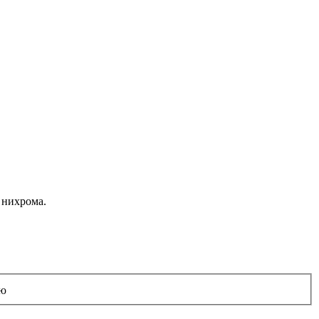
 нихрома.
ую