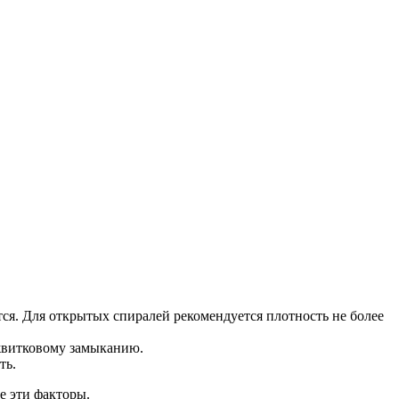
frac{220^2}{275} = \frac{48400}{275} = 176 \text
ho} = \frac{176 \cdot 0,05}{1,1} = \frac{8,8}{1,1} 
ся. Для открытых спиралей рекомендуется плотность не более
жвитковому замыканию.
ть.
е эти факторы.