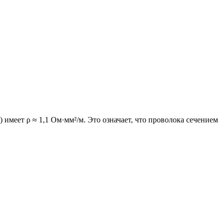
rho}
 \cdot \rho}
имеет ρ ≈ 1,1 Ом·мм²/м. Это означает, что проволока сечением