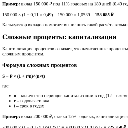
Пример:
вклад 150 000 ₽ под 11% годовых на 180 дней (0,49 го
150 000 × (1 + 0,11 × 0,49) = 150 000 × 1,0539 =
158 085 ₽
Калькулятор вкладов помогает выполнить такой расчёт автомати
Сложные проценты: капитализация
Капитализация процентов означает, что начисленные проценты
сложным процентом.
Формула сложных процентов
S = P × (1 + r/n)^(n×t)
где:
n
– количество периодов капитализации в год (12 – ежемес
r
– годовая ставка
t
– срок в годах
Пример:
вклад 200 000 ₽, ставка 12% годовых, капитализация е
200 000 × (1 + 0,12/12)^(12×1) = 200 000 × (1,01)^12 =
225 350 ₽