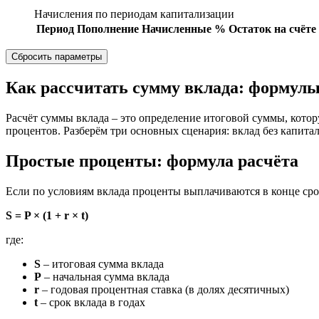
Начисления по периодам капитализации
Период
Пополнение
Начисленные %
Остаток на счёте
Сбросить параметры
Как рассчитать сумму вклада: формулы
Расчёт суммы вклада – это определение итоговой суммы, котор
процентов. Разберём три основных сценария: вклад без капита
Простые проценты: формула расчёта
Если по условиям вклада проценты выплачиваются в конце срок
S = P × (1 + r × t)
где:
S
– итоговая сумма вклада
P
– начальная сумма вклада
r
– годовая процентная ставка (в долях десятичных)
t
– срок вклада в годах