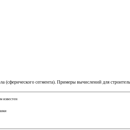
ла (сферического сегмента). Примеры вычислений для строитель
м известен
ушки