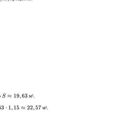
5
S
≈
19
,
63
S
м².
\approx
63
63
⋅
1
,
15
≈
22
,
57
м².
19,63
ot
5
prox