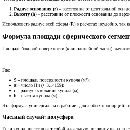
Радиус основания (r)
– расстояние от центральной оси до
Высоту (h)
– расстояние от плоскости основания до верх
Использовать радиус всей сферы (R) в расчетах неудобно, так
Формула площади сферического сегмен
Площадь боковой поверхности (криволинейной части) вычисля
Где:
S
– площадь поверхности купола (м²);
π
– число Пи (≈ 3,14159);
r
– радиус основания купола (м);
h
– высота купола (м).
Эта формула универсальна и работает для любых пропорций: 
Частный случай: полусфера
Если купол представляет собой идеальную половину шара, то е