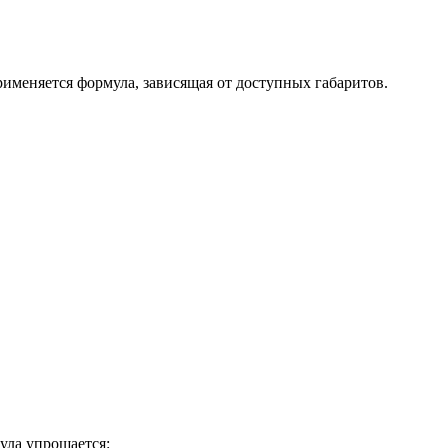
рименяется формула, зависящая от доступных габаритов.
мула упрощается: