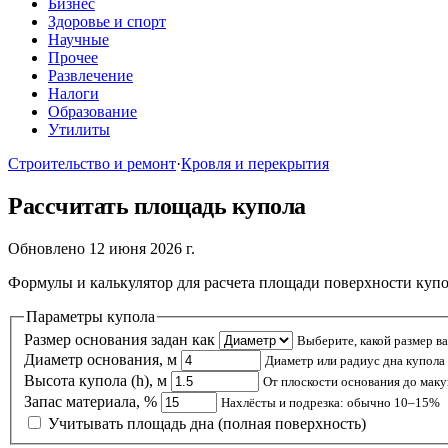
Бизнес
Здоровье и спорт
Научные
Прочее
Развлечение
Налоги
Образование
Утилиты
Строительство и ремонт
·
Кровля и перекрытия
Рассчитать площадь купола
Обновлено 12 июня 2026 г.
Формулы и калькулятор для расчета площади поверхности купо
Параметры купола
Размер основания задан как
Выберите, какой размер ва
Диаметр основания, м
Диаметр или радиус дна купола
Высота купола (h), м
От плоскости основания до мак
Запас материала, %
Нахлёсты и подрезка: обычно 10–15%
Учитывать площадь дна (полная поверхность)