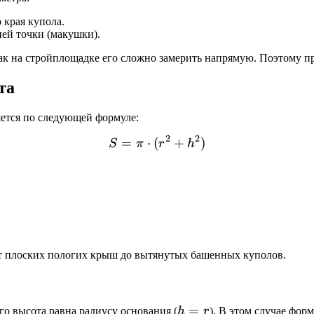
 края купола.
ней точки (макушки).
 как на стройплощадке его сложно замерить напрямую. Поэтому п
та
ется по следующей формуле:
2
2
=
⋅
(
S = \pi \cdot (r^2 + h^2)
+
)
S
π
r
h
от плоских пологих крыш до вытянутых башенных куполов.
h
=
го высота равна радиусу основания (
h
r
). В этом случае фор