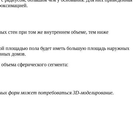
проксимацией.
ных стен при том же внутреннем объеме, тем ниже
ной площадью пола будет иметь большую площадь наружных
вных домов.
 объема сферического сегмента:
 \cdot (3r^2 + h^2)
рных форм может потребоваться 3D-моделирование.