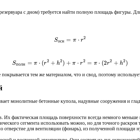
22,
 резервуара с дном) требуется найти полную площадь фигуры. Д
2
=
S_{осн} = \pi \cdot r^2
⋅
S
π
r
осн
2
2
2
2
2
=
⋅
(
+
)
+
S_{полн} = \pi \cdot (r^2
⋅
=
⋅
(
2
+
)
S
π
r
h
π
r
π
r
h
полн
покрывается тем же материалом, что и свод, поэтому использует
й
вает монолитные бетонные купола, надувные сооружения и глад
в. Их фактическая площадь поверхности всегда немного меньше 
ического сегмента использовать можно, но для точного раскро
о отверстие для вентиляции (фонарь), из полученной площади н
ской и восточной архитектуре. Они состоят из дуг окружностей