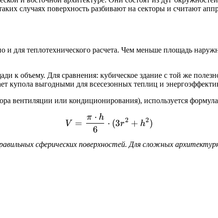
 таких случаях поверхность разбивают на секторы и считают ап
о и для теплотехнического расчета. Чем меньше площадь наруж
 к объему. Для сравнения: кубическое здание с той же полез
ает купола выгодными для всесезонных теплиц и энергоэффекти
бора вентиляции или кондиционирования), используется формула
⋅
π
h
V = \frac{\pi \cdot h}{6}
2
2
=
⋅
(
3
+
)
V
r
h
6
правильных сферических поверхностей. Для сложных архитекту