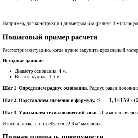
Например, для конструкции диаметром 6 м (радиус 3 м) площа
Пошаговый пример расчета
Рассмотрим ситуацию, когда нужно закупить кровельный матер
Исходные данные:
Диаметр основания: 4 м.
Высота купола: 1,5 м.
Шаг 1. Определяем радиус основания.
Радиус равен половин
S =
=
3
,
14159
⋅
(
Шаг 2. Подставляем значения в формулу.
S
3,14159
Шаг 3. Учитываем технологический запас.
Для металлочереп
\cdot
(2^2 +
Итого для заказа потребуется 22,6 м² материала.
1,5^2)
Полная площадь поверхности