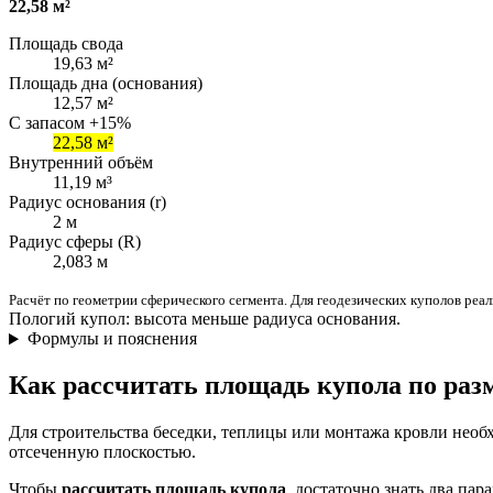
22,58 м²
Площадь свода
19,63 м²
Площадь дна (основания)
12,57 м²
С запасом +15%
22,58 м²
Внутренний объём
11,19 м³
Радиус основания (r)
2 м
Радиус сферы (R)
2,083 м
Расчёт по геометрии сферического сегмента. Для геодезических куполов реа
Пологий купол: высота меньше радиуса основания.
Формулы и пояснения
Как рассчитать площадь купола по раз
Для строительства беседки, теплицы или монтажа кровли необ
отсеченную плоскостью.
Чтобы
рассчитать площадь купола
, достаточно знать два пар