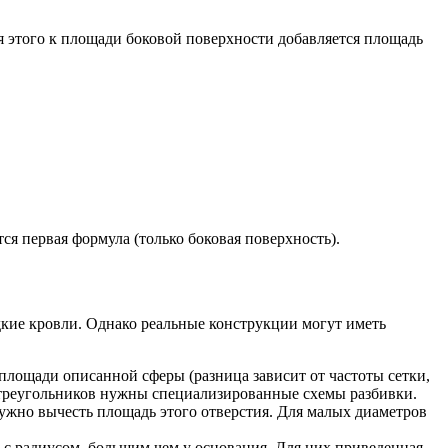
57
ля этого к площади боковой поверхности добавляется площадь
 + h^2) + \pi \cdot r^2 = \pi \cdot (2r^2 + h^2)
ся первая формула (только боковая поверхность).
кие кровли. Однако реальные конструкции могут иметь
площади описанной сферы (разница зависит от частоты сетки,
я треугольников нужны специализированные схемы разбивки.
ужно вычесть площадь этого отверстия. Для малых диаметров
 с радиусом, большим чем у основания. Для них приведенная