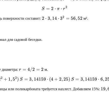
=
2
=
2
S = 2 \cdot \pi \cdot r^2
⋅
⋅
S
π
r
r
2
2
2
⋅
3
,
14
⋅
3
=
56
,
52
дь поверхности составит:
м².
\cdot
3,14
\cdot
иал для садовой беседки.
3^2
=
56,52
r
=
4/2
=
2
е диаметра:
r
м.
=
2
2
2
+
1
,
5
)
S =
=
3
,
14159
⋅
(
4
+
2
,
25
)
S =
=
3
,
14159
⋅
6
,
2
S
S
4
3,14159
3,14159
/
19,
19
,
ицы или поликарбоната требуется нахлест. Добавляем 15%:
\cdot
\cdot
2
\cd
(4 +
6,25
=
1,1
2,25)
2
\ap