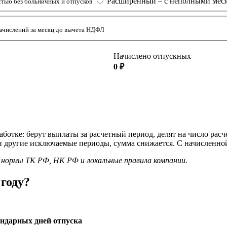
Расширенный – с неполными мес
стью без больничных и отпусков
ачислений за месяц до вычета НДФЛ
Начислено отпускных
0 ₽
работке: берут выплаты за расчетный период, делят на число ра
ли другие исключаемые периоды, сумма снижается. С начисленн
нормы ТК РФ, НК РФ и локальные правила компании.
 году?
ендарных дней отпуска