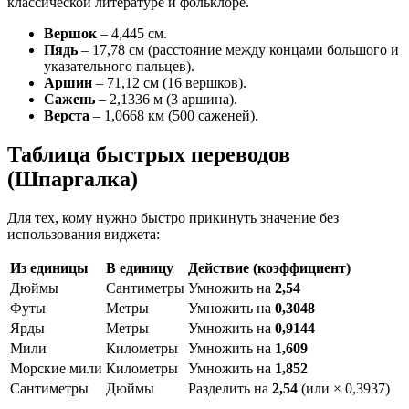
классической литературе и фольклоре.
Вершок
– 4,445 см.
Пядь
– 17,78 см (расстояние между концами большого и
указательного пальцев).
Аршин
– 71,12 см (16 вершков).
Сажень
– 2,1336 м (3 аршина).
Верста
– 1,0668 км (500 саженей).
Таблица быстрых переводов
(Шпаргалка)
Для тех, кому нужно быстро прикинуть значение без
использования виджета:
Из единицы
В единицу
Действие (коэффициент)
Дюймы
Сантиметры
Умножить на
2,54
Футы
Метры
Умножить на
0,3048
Ярды
Метры
Умножить на
0,9144
Мили
Километры
Умножить на
1,609
Морские мили
Километры
Умножить на
1,852
Сантиметры
Дюймы
Разделить на
2,54
(или × 0,3937)